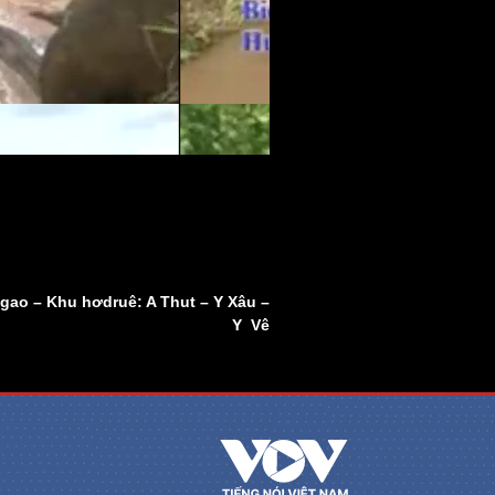
ao – Khu hơdruê: A Thut – Y Xâu –
Y Vê