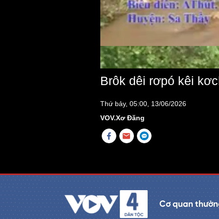
Brôk dêi rơpó kêi kơ
Thứ bảy, 05:00, 13/06/2026
VOV.Xơ Đăng
Cơ quan thường