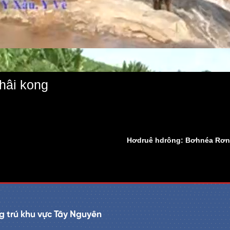
châi kong
Hơdruê hdrông: Bơhnéa Rơng
 trú khu vực Tây Nguyên