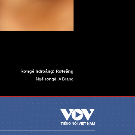
Rơngê hdroâng: Rơteăng
Ngế rơngê: A Brang