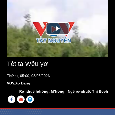
Play
Video
Têt ta Wêu yơ
Thứ tư, 05:00, 03/06/2026
VOV.Xơ Đăng
Rơhdruê hdrông: M’Nông - Ngế rơhdruê: Thị Bôch