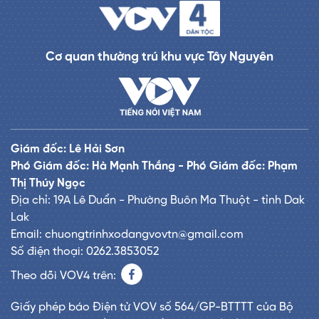
Cơ quan thường trú khu vực Tây Nguyên
Giám đốc: Lê Hải Sơn
Phó Giám đốc: Hà Mạnh Thắng - Phó Giám đốc: Phạm
Thị Thúy Ngọc
Địa chỉ: 19A Lê Duẩn - Phường Buôn Ma Thuột - tỉnh Dak
Lak
Email: chuongtrinhxodangvovtn@gmail.com
Số điện thoại: 0262.3853052
Theo dõi VOV4 trên:
Giấy phép báo Điện tử VOV số 564/GP-BTTTT của Bộ