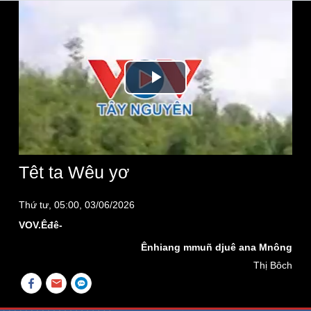
Play
Video
Têt ta Wêu yơ
Thứ tư, 05:00, 03/06/2026
VOV.Êđê-
Ênhiang mmuñ djuê ana Mnông
Thị Bôch