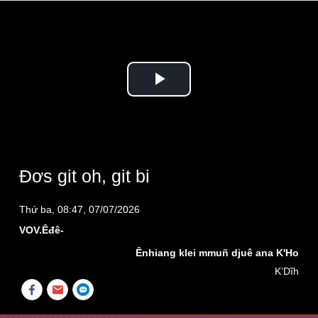
Play
Video
Đơs git oh, git bi
Thứ ba, 08:47, 07/07/2026
VOV.Êđê-
Ênhiang klei mmuñ djuê ana K'Ho
K’Dĩh