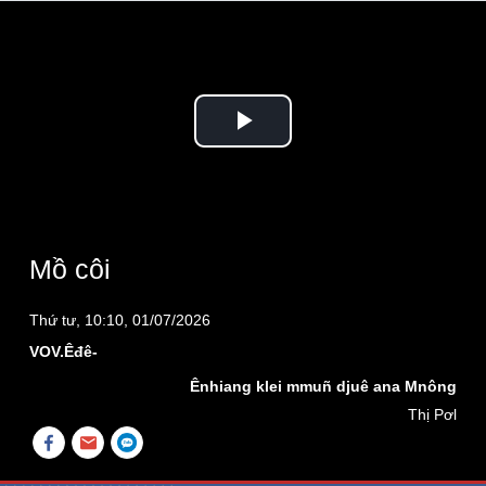
Play
Video
Mồ côi
Thứ tư, 10:10, 01/07/2026
VOV.Êđê-
Ênhiang klei mmuñ djuê ana Mnông
Thị Pơl