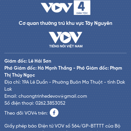
Cơ quan thường trú khu vực Tây Nguyên
Giám đốc: Lê Hải Sơn
Phó Giám đốc: Hà Mạnh Thắng - Phó Giám đốc: Phạm
Thị Thúy Ngọc
Địa chỉ: 19A Lê Duẩn - Phường Buôn Ma Thuột - tỉnh Dak
Lak
Email: chuongtrinhedevov@gmail.com
Số điện thoại: 0262.3853052
Theo dõi VOV4 trên:
Giấy phép báo Điện tử VOV số 564/GP-BTTTT của Bộ