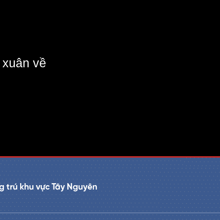
 xuân về
 trú khu vực Tây Nguyên