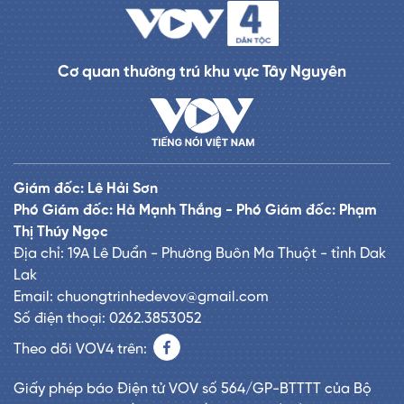
Cơ quan thường trú khu vực Tây Nguyên
Giám đốc: Lê Hải Sơn
Phó Giám đốc: Hà Mạnh Thắng - Phó Giám đốc: Phạm
Thị Thúy Ngọc
Địa chỉ: 19A Lê Duẩn - Phường Buôn Ma Thuột - tỉnh Dak
Lak
Email: chuongtrinhedevov@gmail.com
Số điện thoại: 0262.3853052
Theo dõi VOV4 trên:
Giấy phép báo Điện tử VOV số 564/GP-BTTTT của Bộ