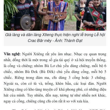
Già làng và dân làng Xtieng thực hiện nghi lễ trong Lễ hội
Crac Băr mêy - Ảnh: Thành Đạt
Văn nghệ:
Người Xtiêng rất yêu âm nhạc. Nhạc cụ quan trọng
nhất, đồng thời là một trong số gia tài quý ở xã hội truyền thống,
là cồng và chiêng; nhóm Bù Lơ chủ yếu dùng chiêng, mỗi bộ 6
chiếc, nhóm Bù Ðek (Bù Ðêk) chủ yếu dùng cồng, mỗi bộ 5
chiếc. Riêng trong đám ma, chỉ dùng 3 cồng hoặc 3 chiêng.
Ngoài ra, còn có tù và, trống, khèn bầu, các loại đàn. Người
Xtiêng cũng có kho tàng truyện cổ khá phong phú, có những điệu
hát của mình. Tuy nhiên, đến nay, tương tự như nhiều nơi khác,
ngay cả cồng, chiêng cũng chỉ còn rất ít so với xưa kia.
(Theo Bức tranh Văn hóa các Dân tộc Việt Nam - NXB Giáo