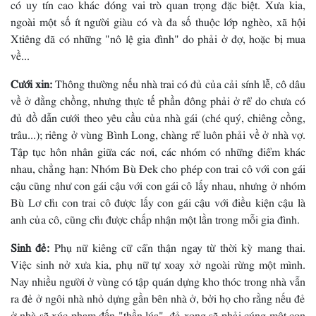
có uy tín cao khác đóng vai trò quan trọng đặc biệt. Xưa kia,
ngoài một số ít người giàu có và đa số thuộc lớp nghèo, xã hội
Xtiêng đã có những "nô lệ gia đình" do phải ở đợ, hoặc bị mua
về...
Cưới xin:
Thông thường nếu nhà trai có đủ của cải sính lễ, cô dâu
về ở đằng chồng, nhưng thực tế phần đông phải ở rể do chưa có
đủ đồ dẫn cưới theo yêu cầu của nhà gái (ché quý, chiêng cồng,
trâu...); riêng ở vùng Bình Long, chàng rể luôn phải về ở nhà vợ.
Tập tục hôn nhân giữa các nơi, các nhóm có những điểm khác
nhau, chẳng hạn: Nhóm Bù Ðek cho phép con trai cô với con gái
cậu cũng như con gái cậu với con gái cô lấy nhau, nhưng ở nhóm
Bù Lơ chỉ con trai cô được lấy con gái cậu với điều kiện cậu là
anh của cô, cũng chỉ được chấp nhận một lần trong mỗi gia đình.
Sinh đẻ:
Phụ nữ kiêng cữ cẩn thận ngay từ thời kỳ mang thai.
Việc sinh nở xưa kia, phụ nữ tự xoay xở ngoài rừng một mình.
Nay nhiều người ở vùng có tập quán dựng kho thóc trong nhà vẫn
ra đẻ ở ngôi nhà nhỏ dựng gần bên nhà ở, bởi họ cho rằng nếu đẻ
ở nhà sẽ xúc phạm đến "thần lúa", đẻ xong sẽ phải cúng một con