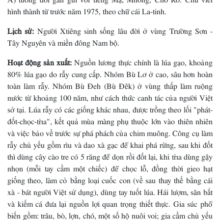
hình thành từ trước năm 1975, theo chữ cái La-tinh.
Lịch sử:
Người Xtiêng sinh sống lâu đời ở vùng Trường Sơn -
Tây Nguyên và miền đông Nam bộ.
Hoạt động sản xuất:
Nguồn lương thực chính là lúa gạo, khoảng
80% lúa gạo do rẫy cung cấp. Nhóm Bù Lơ ở cao, sâu hơn hoàn
toàn làm rẫy. Nhóm Bù Ðeh (Bù Ðêk) ở vùng thấp làm ruộng
nước từ khoảng 100 năm, như cách thức canh tác của người Việt
sở tại. Lúa rẫy có các giống khác nhau, được trồng theo lối "phát-
đốt-chọc-trỉa", kết quả mùa màng phụ thuộc lớn vào thiên nhiên
và việc bảo về trước sự phá phách của chim muông. Công cụ làm
rẫy chủ yếu gồm rìu và dao xà gạc để khai phá rừng, sau khi đốt
thì dùng cây cào tre có 5 răng để dọn rồi đốt lại, khi trỉa dùng gậy
nhọn (mỗi tay cầm một chiếc) để chọc lỗ, đồng thời gieo hạt
giống theo, làm cỏ bằng loại cuốc con (về sau thay thế bằng cái
xà - bát người Việt sử dụng), dùng tay tuốt lúa. Hái lượm, săn bắt
và kiếm cá đưa lại nguồn lợi quan trọng thiết thực. Gia súc phổ
biến gồm: trâu, bò, lợn, chó, một số hộ nuôi voi; gia cầm chủ yếu