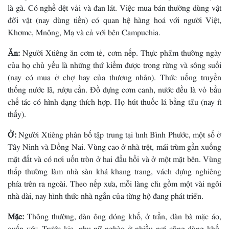
là gà. Có nghề dệt vải và đan lát. Việc mua bán thường dùng vật
đổi vật (nay dùng tiền) có quan hệ hàng hoá với người Việt,
Khơme, Mnông, Mạ và cả với bên Campuchia.
Ăn:
Người Xtiêng ăn cơm tẻ, cơm nếp. Thực phẩm thường ngày
của họ chủ yếu là những thứ kiếm được trong rừng và sông suối
(nay có mua ở chợ hay của thương nhân). Thức uống truyền
thống nước lã, rượu cần. Ðồ đựng cơm canh, nước đều là vỏ bầu
chế tác có hình dạng thích hợp. Họ hút thuốc lá bằng tẩu (nay ít
thấy).
Ở:
Người Xtiêng phân bố tập trung tại tỉnh Bình Phước, một số ở
Tây Ninh và Ðồng Nai. Vùng cao ở nhà trệt, mái trùm gần xuống
mặt đất và có nơi uốn tròn ở hai đầu hồi và ở một mặt bên. Vùng
thấp thường làm nhà sàn khá khang trang, vách dựng nghiêng
phía trên ra ngoài. Theo nếp xưa, mỗi làng chỉ gồm một vài ngôi
nhà dài, nay hình thức nhà ngắn của từng hộ đang phát triển.
Mặc:
Thông thường, đàn ông đóng khố, ở trần, đàn bà mặc áo,
quấn váy. Trước kia, phụ nữ nghèo ở nhiều nơi cũng dùng khố.