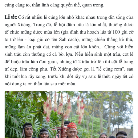
cúng càng to, thần linh càng quyền thế, quan trọng.
Lễ tết:
Có rất nhiều lễ cúng lớn nhỏ khác nhau trong đời sống của
người Xtiêng. Trong đó, lễ hội đâm trâu là lớn nhất, thường được
tổ chức mừng được mùa lớn (gia đình thu hoạch lúa từ 100 gùi cỡ
to trở lên - loại gùi có tên Sah cach), mừng chiến thắng kẻ thù,
mừng làm ăn phát đạt, mừng con cái lớn khôn... Cùng với hiến
sinh trâu còn thường có cả bò, lợn. Nếu hiến sinh một trâu, cột lễ
để buộc trâu làm đơn giản, nhưng từ 2 trâu trở lên thì cột lễ trang
trí đẹp, làm công phu. Tết Xtiêng được gọi là "lễ cúng rơm", sau
khi tuốt lúa rẫy xong, trước khi đốt rẫy vụ sau: lễ thức ngày tết có
nội dung tạ ơn thần lúa sau một mùa.