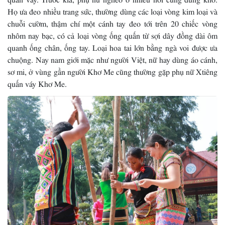
Họ ưa đeo nhiều trang sức, thường dùng các loại vòng kim loại và
chuỗi cườm, thậm chí một cánh tay đeo tới trên 20 chiếc vòng
nhôm nay bạc, có cả loại vòng ống quấn từ sợi dây đồng dài ôm
quanh ống chân, ống tay. Loại hoa tai lớn bằng ngà voi được ưa
chuộng. Nay nam giới mặc như người Việt, nữ hay dùng áo cánh,
sơ mi, ở vùng gần người Khơ Me cũng thường gặp phụ nữ Xtiêng
quấn váy Khơ Me.