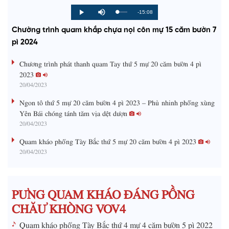
R
-15:08
L
P
P
M
o
r
l
u
a
o
a
t
e
Chường trình quam khắp chựa nọi côn mự 15 căm bườn 7
d
g
y
e
e
r
d
e
pì 2024
m
:
s
0
s
%
:
a
Chương trình phát thanh quam Tay thứ 5 mự 20 căm bườn 4 pì
0
%
2023
i
20/04/2023
n
Ngon tô thứ 5 mự 20 căm bườn 4 pì 2023 – Phủ nhinh phổng xùng
i
Yên Bái chóng tánh tăm vịa dệt dượn
20/04/2023
n
g
Quam kháo phổng Tày Bắc thứ 5 mự 20 căm bườn 4 pì 2023
20/04/2023
T
i
m
PƯNG QUAM KHÁO ĐÁNG PỒNG
e
CHĂƯ KHÒNG VOV4
Quam kháo phổng Tày Bắc thứ 4 mự 4 căm bườn 5 pì 2022