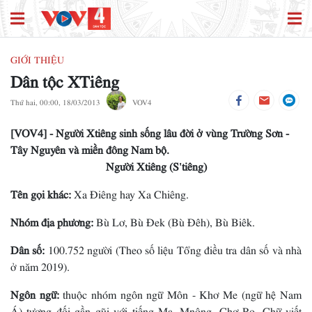
GIỚI THIỆU
Dân tộc XTiêng
Thứ hai, 00:00, 18/03/2013
VOV4
[VOV4] - Người Xtiêng sinh sống lâu đời ở vùng Trường Sơn -
Tây Nguyên và miền đông Nam bộ.
Người Xtiêng (S'tiêng)
Tên gọi khác:
Xa Ðiêng hay Xa Chiêng.
Nhóm địa phương:
Bù Lơ, Bù Ðek (Bù Ðêh), Bù Biêk.
Dân số:
100.752 người (Theo số liệu Tổng điều tra dân số và nhà
ở năm 2019).
Ngôn ngữ:
thuộc nhóm ngôn ngữ Môn - Khơ Me (ngữ hệ Nam
Á) tương đối gần gũi với tiếng Mạ, Mnông, Chơ Ro. Chữ viết