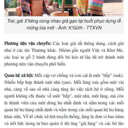
Trai, gái X'tiêng cùng nhau giã gạo tại buổi phục dựng lễ
mừng lúa mới - Ảnh: K'Gửih - TTXVN
Phương tiện vận chuyển:
Các loại gùi rất thông dụng, cách gùi
như ở các tộc Thượng khác. Nhóm gần người Việt và Khơ Me,
các loại xe gỗ 2 bánh dùng đôi bò kéo từ lâu đã trở thành một
phương tiện vận chuyển phổ biến.
Quan hệ xã hội:
Mỗi cặp vợ chồng và con cái là một "bếp" (nak).
Nhiều bếp hợp thành một nhà (yau). Mỗi làng xưa gồm một vài
nhà, càng về sau số nhà càng tăng do việc tách hộ ở riêng. Mỗi
người không chỉ thuộc về một "bếp", một nhà, một làng, mà còn
là thành viên của một dòng họ nhất định và nằm trong các mối
quan hệ họ hàng nhất định và nằm trong các mối quan hệ họ hàng
khác nữa. Về tổ chức xã hội truyền thống, làng là đơn vị bao trùm
và nổi bật: trong tự bảo quản ở thì ông "già làng" và các bô lão