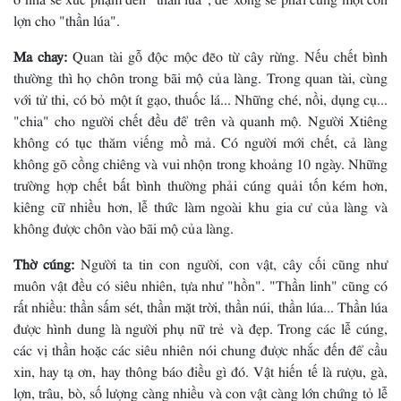
lợn cho "thần lúa".
Ma chay:
Quan tài gỗ độc mộc đẽo từ cây rừng. Nếu chết bình
thường thì họ chôn trong bãi mộ của làng. Trong quan tài, cùng
với tử thi, có bỏ một ít gạo, thuốc lá... Những ché, nồi, dụng cụ...
"chia" cho người chết đều để trên và quanh mộ. Người Xtiêng
không có tục thăm viếng mồ mả. Có người mới chết, cả làng
không gõ cồng chiêng và vui nhộn trong khoảng 10 ngày. Những
trường hợp chết bất bình thường phải cúng quải tốn kém hơn,
kiêng cữ nhiều hơn, lễ thức làm ngoài khu gia cư của làng và
không được chôn vào bãi mộ của làng.
Thờ cúng:
Người ta tin con người, con vật, cây cối cũng như
muôn vật đều có siêu nhiên, tựa như "hồn". "Thần linh" cũng có
rất nhiều: thần sấm sét, thần mặt trời, thần núi, thần lúa... Thần lúa
được hình dung là người phụ nữ trẻ và đẹp. Trong các lễ cúng,
các vị thần hoặc các siêu nhiên nói chung được nhắc đến để cầu
xin, hay tạ ơn, hay thông báo điều gì đó. Vật hiến tế là rượu, gà,
lợn, trâu, bò, số lượng càng nhiều và con vật càng lớn chứng tỏ lễ