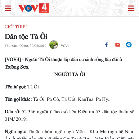
GIỚI THIỆU
Dân tộc Tà Ôi
Thứ năm, 00:00, 30/05/2019
VOV4
[VOV4] - Người Tà Ôi thuộc lớp dân cư sinh sống lâu đời ở
Trường Sơn.
NGƯỜI TÀ ÔI
Tên tự gọi:
Tà Ôi
Tên gọi khác:
Tà Ôi, Pa Cô, Tà Uốt, KanTua, Pa Hy...
Dân số:
52.356 người (Theo số liệu Điều tra 53 dân tộc thiểu số
01/4/ 2019).
Ngôn ngữ:
Thuộc nhóm ngôn ngữ Môn - Khơ Me (ngữ hệ Nam
Á), Ít nhiều gần gũi với tiếng Cơ Tu và Bru - Vân Kiều. Giữa các