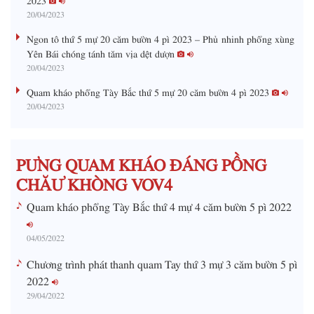
20/04/2023
n
Ngon tô thứ 5 mự 20 căm bườn 4 pì 2023 – Phủ nhinh phổng xùng
i
Yên Bái chóng tánh tăm vịa dệt dượn
20/04/2023
n
g
Quam kháo phổng Tày Bắc thứ 5 mự 20 căm bườn 4 pì 2023
20/04/2023
T
i
m
PƯNG QUAM KHÁO ĐÁNG PỒNG
e
CHĂƯ KHÒNG VOV4
Quam kháo phổng Tày Bắc thứ 4 mự 4 căm bườn 5 pì 2022
04/05/2022
Chương trình phát thanh quam Tay thứ 3 mự 3 căm bườn 5 pì
2022
29/04/2022