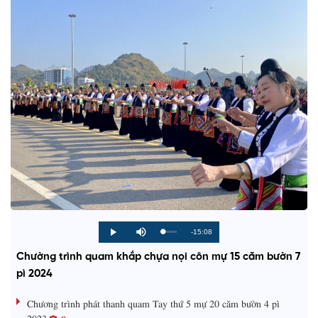
R
-15:08
L
P
P
M
o
r
l
u
a
o
a
t
e
Chường trình quam khắp chựa nọi côn mự 15 căm bườn 7
d
g
y
e
e
r
d
e
pì 2024
m
:
s
0
s
%
:
a
Chương trình phát thanh quam Tay thứ 5 mự 20 căm bườn 4 pì
0
%
2023
i