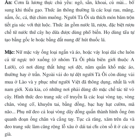
Ăn:
Cơm là lương thực chủ yếu: ngô, sắn, khoai, củ mài... bổ
sung khi thiếu gạo. Thức ăn thông thường là các loại rau, măng,
nấm, ốc, cá, thịt chim muông. Người Tà Ôi ưa thích món băm trộn
tiết gia súc với thịt luộc. Thức ăn gồm nước lã, rượu, đặc biệt rượu
chế từ nước thứ cây họ dừa được dùng phổ biến. Họ dùng tẩu tự
tạo bằng gốc le hoặc bằng đất nung để hút thuốc lá.
Mặc:
Nữ mặc váy ống loại ngắn và áo, hoặc váy loại dài che luôn
cả từ ngực trở xuống (ở nhóm Tà Ôi phía biên giới thuộc A
Lưới), có nơi dùng thắt lưng sợi dệt, năm quấn khố mặc áo,
thường hay ở trần. Ngoài vải do tự dệt người Tà Ôi còn dùng vải
mua ở Lào và y phục như người Việt đã thông dụng, nhất là với
nam giới. Xưa kia, có những nơi phải dùng đò mặc chế tác từ vỏ
cây. Hình thức đeo trang sức cổ truyền là các loại vòng tay, vòng
chân, vòng cổ, khuyên tai, bằng đồng, bạc hay hạt cườm, mã
não... Phụ nữ đeo cả loại vòng dây đồng quấn thành hình ống ôm
quanh đoạn ống chân và cẳng tay. Tục cà răng, xăm trên da và
đeo trang sức làm căng rộng lỗ xâu ở dái tai chỉ còn số ít ở các cụ
già.