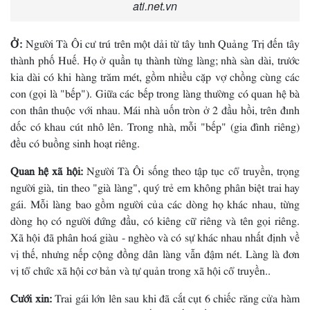
ati.net.vn
Ở:
Người Tà Ôi cư trú trên một dải từ tây tỉnh Quảng Trị đến tây
thành phố Huế. Họ ở quần tụ thành từng làng; nhà sàn dài, trước
kia dài có khi hàng trăm mét, gồm nhiều cặp vợ chồng cùng các
con (gọi là "bếp"). Giữa các bếp trong làng thường có quan hệ bà
con thân thuộc với nhau. Mái nhà uốn tròn ở 2 đầu hồi, trên đỉnh
dốc có khau cút nhô lên. Trong nhà, mỗi "bếp" (gia đình riêng)
đều có buồng sinh hoạt riêng.
Quan hệ xã hội:
Người Tà Ôi sống theo tập tục cổ truyền, trọng
người già, tin theo "già làng", quý trẻ em không phân biệt trai hay
gái. Mỗi làng bao gồm người của các dòng họ khác nhau, từng
dòng họ có người đứng đầu, có kiêng cữ riêng và tên gọi riêng.
Xã hội đã phân hoá giàu - nghèo và có sự khác nhau nhất định về
vị thế, nhưng nếp cộng đồng dân làng vẫn đậm nét. Làng là đơn
vị tổ chức xã hội cơ bản và tự quản trong xã hội cổ truyền..
Cưới xin:
Trai gái lớn lên sau khi đã cắt cụt 6 chiếc răng cửa hàm