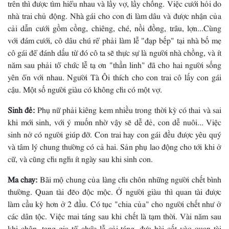
trên thì được tìm hiểu nhau và lấy vợ, lấy chồng. Việc cưới hỏi do
nhà trai chủ động. Nhà gái cho con đi làm dâu và được nhận của
cải dẫn cưới gồm cồng, chiêng, ché, nồi đồng, trâu, lợn...Cùng
với đám cưới, cô dâu chú rể phải làm lễ "đạp bếp" tại nhà bố mẹ
cô gái để đánh dấu từ đó cô ta sẽ thực sự là người nhà chồng, và ít
năm sau phải tổ chức lễ tạ ơn "thần linh" đã cho hai người sống
yên ổn với nhau. Người Tà Ôi thích cho con trai cô lấy con gái
cậu. Một số người giàu có không chỉ có một vợ.
Sinh đẻ:
Phụ nữ phải kiêng kem nhiều trong thời kỳ có thai và sai
khi mới sinh, với ý muốn nhờ vậy sẽ dễ đẻ, con dễ nuôi... Việc
sinh nở có người giúp đỡ. Con trai hay con gái đều được yêu quý
và tâm lý chung thường có cả hai. Sản phụ lao động cho tới khi ở
cữ, và cũng chỉ nghỉ ít ngày sau khi sinh con.
Ma chay:
Bãi mộ chung của làng chỉ chôn những người chết bình
thường. Quan tài đẽo độc mộc. Ở người giàu thì quan tài được
làm cầu kỳ hơn ở 2 đầu. Có tục "chia của" cho người chết như ở
các dân tộc. Việc mai táng sau khi chết là tạm thời. Vài năm sau
khi chôn, tang gia tổ chức lễ cải táng, đưa hài cốt vào quan tài