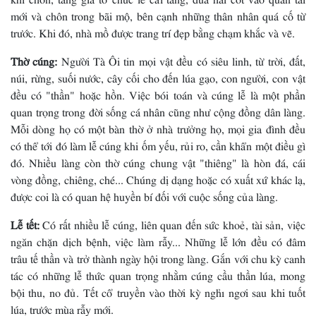
mới và chôn trong bãi mộ, bên cạnh những thân nhân quá cố từ
trước. Khi đó, nhà mồ được trang trí đẹp bằng chạm khắc và vẽ.
Thờ cúng:
Người Tà Ôi tin mọi vật đều có siêu linh, từ trời, đất,
núi, rừng, suối nước, cây cối cho đến lúa gạo, con người, con vật
đều có "thần" hoặc hồn. Việc bói toán và cúng lễ là một phần
quan trọng trong đời sống cá nhân cũng như cộng đồng dân làng.
Mỗi dòng họ có một bàn thờ ở nhà trưởng họ, mọi gia đình đều
có thể tới đó làm lễ cúng khi ốm yếu, rủi ro, cần khẩn một điều gì
đó. Nhiều làng còn thờ cúng chung vật "thiêng" là hòn đá, cái
vòng đồng, chiêng, ché... Chúng dị dạng hoặc có xuất xứ khác lạ,
được coi là có quan hệ huyền bí đối với cuộc sống của làng.
Lễ tết:
Có rất nhiều lễ cúng, liên quan đến sức khoẻ, tài sản, việc
ngăn chặn dịch bệnh, việc làm rẫy... Những lễ lớn đều có đâm
trâu tế thần và trở thành ngày hội trong làng. Gắn với chu kỳ canh
tác có những lễ thức quan trọng nhằm cúng cầu thần lúa, mong
bội thu, no đủ. Tết cổ truyền vào thời kỳ nghỉ ngơi sau khi tuốt
lúa, trước mùa rẫy mới.