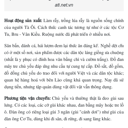
ati.net.vn
Hoạt động sản xuất:
Làm rẫy, trồng lúa rẫy là nguồn sống chính
của người Tà Ôi. Cách thức canh tác tương tự như ở các tộc Cơ
Tu, Bru - Vân Kiều. Ruộng nước đã phát triển ở nhiều nơi.
Săn bắn, đánh cá, hái lượm đem lại thức ăn đáng kể. Nghề dệt chỉ
có ở một số nơi, sản phẩm được các dân tộc láng giềng ưa chuộng
(nhất là y phục có đính hoa văn bằng chì và cườm trắng). Ðồ đan
mây tre chủ yếu đáp ứng nhu cầu tự cung tự cấp. Ðồ sắt, đồ gốm,
đồ đồng chủ yếu do trao đổi với người Việt và các dân tộc khác;
quan hệ hàng hoá với bên Lào cũng khá quan trọng. Nay đã sử
dụng tiền, nhưng tập quán dùng vật đổi vật vẫn thông dụng.
Phương tiện vận chuyển:
Chủ yếu và thường thật là đeo gùi sau
lưng. Có các loại, các cỡ gùi khác nhau, đan bằng mây hoặc tre lồ
ô. Ðàn ông có riêng loại gùi 3 ngăn (gùi "cánh dơi") như gùi của
đàn ông Cơ Tu, dùng khi đi săn, đi rừng, đi sang làng khác.