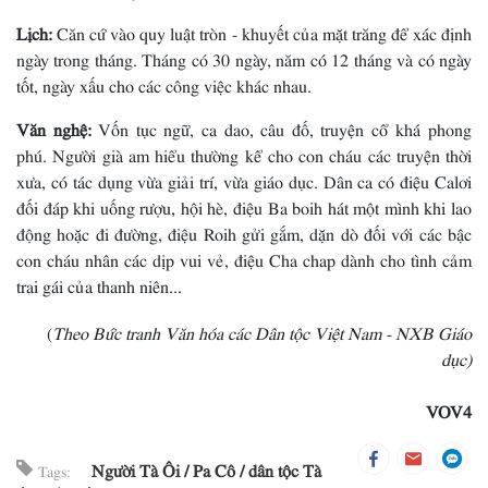
Lịch:
Căn cứ vào quy luật tròn - khuyết của mặt trăng để xác định
ngày trong tháng. Tháng có 30 ngày, năm có 12 tháng và có ngày
tốt, ngày xấu cho các công việc khác nhau.
Văn nghệ:
Vốn tục ngữ, ca dao, câu đố, truyện cổ khá phong
phú. Người già am hiểu thường kể cho con cháu các truyện thời
xưa, có tác dụng vừa giải trí, vừa giáo dục. Dân ca có điệu Calơi
đối đáp khi uống rượu, hội hè, điệu Ba boih hát một mình khi lao
động hoặc đi đường, điệu Roih gửi gắm, dặn dò đối với các bậc
con cháu nhân các dịp vui vẻ, điệu Cha chap dành cho tình cảm
trai gái của thanh niên...
(
Theo Bức tranh Văn hóa các Dân tộc Việt Nam - NXB Giáo
dục)
VOV4
Người Tà Ôi
Pa Cô
dân tộc Tà
Tags: