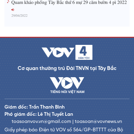
Quam kháo phổng Tày Bắc thứ 6 mự 29 căm bườn 4 pì 2022
29/04/2022
Cơ quan thường trú Đài TNVN tại Tây Bắc
Giám đốc: Trần Thanh Bình
Phó giám đốc: Lê Thị Tuyết Lan
toasoanvov.vn@gmail.com | toasoan@vovnews.vn
Giấy phép báo Điện tử VOV số 564/GP-BTTTT của Bộ