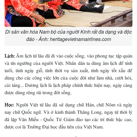
Di sản văn hóa Nam bộ của người Kinh rất đa dạng và độc
đáo - Ảnh: heritagevietnamairlines.com
Lịch:
Âm lịch từ lâu đã đi vào cuộc sống, vào phong tục tập quán
và tín ngưỡng của người Việt. Nhân dân ta dùng âm lịch để tính
tuổi, tính ngày giỗ, tính thời vụ sản xuất, tính ngày tốt xấu để
dùng cho các công việc lớn của cuộc đời như làm nhà, cưới hỏi,
cải táng... Dương lịch là lịch pháp chính thức hiện nay, ngày càng
được dùng rộng rãi trong đời sống.
Học:
Người Việt từ lâu đã sử dụng chữ Hán, chữ Nôm và ngày
nay chữ Quốc ngữ. Và ở kinh thành Thăng Long, ngay từ thời lý
đã lập Văn Miếu - Quốc Tử Giám đào tạo các trí thức bậc cao,
được coi là Trường Ðại học đầu tiên của Việt Nam.