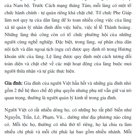
của Nam bộ. Trước Cách mạng tháng Tám, mỗi làng có một tổ
chức hành chính - tự quản riêng khá chặt chẽ. Tổ chức Phe Giáp
làm nơi quy tụ của dân làng để lo toan nhiều công việc của làng
xã từ quản lý nhân đinh đến việc hiểu, việc tế lễ Thành hoàng.
Những làng thủ công còn có tổ chức phường hội của những
người cùng nghề nghiệp. Ðặc biệt, trong làng, sự phân chia dân
nội tịch và dân ngoại tịch (ngụ cư) được quy định rõ trong Hương
khoán ước của làng. Lệ làng được quy định một cách tương đối
toàn diện và chặt chẽ về các mặt hoạt động của làng buộc mọi
người thừa nhận và tự giác thực hiện.
Gia đình:
Gia đình của người Việt hầu hết và những gia đình nhỏ
gồm 2 thế hệ theo chế độ phụ quyền nhưng phụ nữ vẫn giữ vai trò
quan trọng, thường là người quản lý kinh tế trong gia đình.
Người Việt có rất nhiều dòng họ, có những họ rất phổ biến như
Nguyễn, Trần, Lê, Phạm, Vũ... dường như địa phương nào cũng
có. Mỗi tộc họ, thường có nhà thờ tổ riêng, họ lại chia ra làm
nhiều chi phái và mỗi chi phái lại bao gồm nhiều nhánh. Mỗi