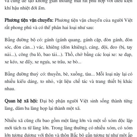
khí hậu nhiệt đới ẩm.
Phương tiện vận chuyển:
Phương tiện vận chuyển của người Việt
rất phong phú và có thể phân hai loại như sau:
Bằng đường bộ có: gánh (gánh quang, gánh cặp, đòn gánh, đòn
sóc, đòn càn...) vác, khiêng (đòn khiêng), cáng, đội, đeo (bị, tay
nải...), cõng (ba lô, bao tải...). Thồ, chở bằng các loại xe: xe đạp,
xe kéo, xe đẩy, xe ngựa, xe trâu, xe bò...
Bằng đường thuỷ có: thuyền, bè, xuồng, tàu... Mỗi loại này lại có
nhiều kiểu dáng, to nhỏ, vật liệu chế tác và trang thiết bị khác
nhau.
Quan hệ xã hội:
Ðại bộ phận người Việt sinh sống thành từng
làng, dăm ba làng họp lại thành một xã.
Nhiều xã cũng chỉ bao gồm một làng lớn và một số xóm độc lập
mới tách ra từ làng lớn. Trong làng thường có nhiều xóm, có xóm
lớn tương đương với thôn và thôn Bắc bộ gần tương tự như một ấp