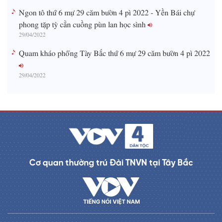
Ngon tô thứ 6 mự 29 căm bườn 4 pì 2022 - Yền Bái chự
phong tặp tỳ cằn cuồng pùn lan học sình
29/04/2022
Quam kháo phổng Tày Bắc thứ 6 mự 29 căm bườn 4 pì 2022
29/04/2022
Cơ quan thường trú Đài TNVN tại Tây Bắc