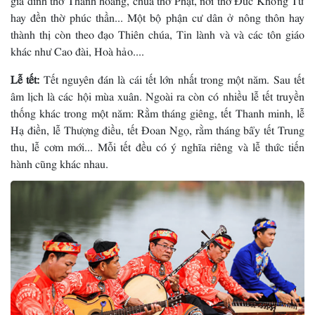
hay đền thờ phúc thần... Một bộ phận cư dân ở nông thôn hay
thành thị còn theo đạo Thiên chúa, Tin lành và và các tôn giáo
khác như Cao đài, Hoà hảo....
Lễ tết:
Tết nguyên đán là cái tết lớn nhất trong một năm. Sau tết
âm lịch là các hội mùa xuân. Ngoài ra còn có nhiều lễ tết truyền
thống khác trong một năm: Rằm tháng giêng, tết Thanh minh, lễ
Hạ điền, lễ Thượng điều, tết Ðoan Ngọ, rằm tháng bẩy tết Trung
thu, lễ cơm mới... Mỗi tết đều có ý nghĩa riêng và lễ thức tiến
hành cũng khác nhau.