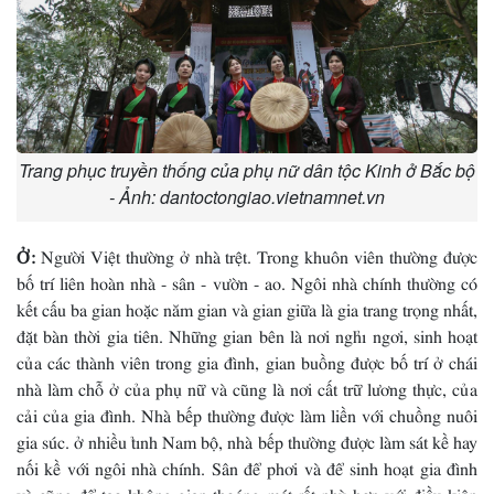
Trang phục truyền thống của phụ nữ dân tộc Kinh ở Bắc bộ
- Ảnh: dantoctongiao.vietnamnet.vn
Ở:
Người Việt thường ở nhà trệt. Trong khuôn viên thường được
bố trí liên hoàn nhà - sân - vườn - ao. Ngôi nhà chính thường có
kết cấu ba gian hoặc năm gian và gian giữa là gia trang trọng nhất,
đặt bàn thời gia tiên. Những gian bên là nơi nghỉ ngơi, sinh hoạt
của các thành viên trong gia đình, gian buồng được bố trí ở chái
nhà làm chỗ ở của phụ nữ và cũng là nơi cất trữ lương thực, của
cải của gia đình. Nhà bếp thường được làm liền với chuồng nuôi
gia súc. ở nhiều tỉnh Nam bộ, nhà bếp thường được làm sát kề hay
nối kề với ngôi nhà chính. Sân để phơi và để sinh hoạt gia đình
và cũng để tạo không gian thoáng mát rất phù hợp với điều kiện