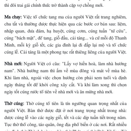
thì đôi trai gái chính thức trở thành cặp vợ chồng mới.
Ma chay:
Việc tổ chức tang ma của người Việt rất trang nghiêm,
chu tất và thường được thực hiện qua các bước cơ bản sau: liệm,
nhập quan, đưa đám, hạ huyệt, cúng cơm, cúng tuần "tứ cửu",
cúng "bách mật", để tang, giỗ đầu, cải táng... và cứ mỗi độ Thanh
Minh, mỗi kỳ giỗ tết, các gia đình lại đi đắp lại mộ và tổ chức
cúng lễ. Cải táng là một phong tục rất thiêng liêng của người Việt.
Nhà mới:
Người Việt có câu: "Lấy vợ hiền hoà, làm nhà hướng
nam". Nhà hướng nam thì ấm về mùa đông và mát về mùa hè.
Khi làm nhà, ngoài việc chọn hướng còn phải xem tuổi và định
ngày tháng tốt để khởi công xây cất. Và khi làm xong thì chọn
ngày tốt cúng rước tổ tiên về nhà mới và ăn mừng nhà mới.
Thờ cúng:
Thờ cúng tổ tiên là tín ngưỡng quan trọng nhất của
người Việt. Bàn thờ được đặt ở nơi trang trọng nhất trong nhà:
được cúng lễ vào các ngày giỗ, tết và các dịp tuần tiết trong năm.
Tục thờ thổ công, táo quân, ông địa phổ biến ở các nơi. Rất nhiều
gia đình thờ Thành hoàng, chùa thờ Phật, nơi thờ Ðức Khổng Tử