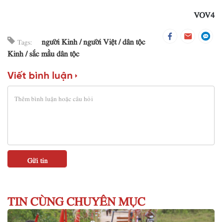
VOV4
người Kinh
người Việt
dân tộc
Tags:
Kinh
sắc mầu dân tộc
Viết bình luận
TIN CÙNG CHUYÊN MỤC