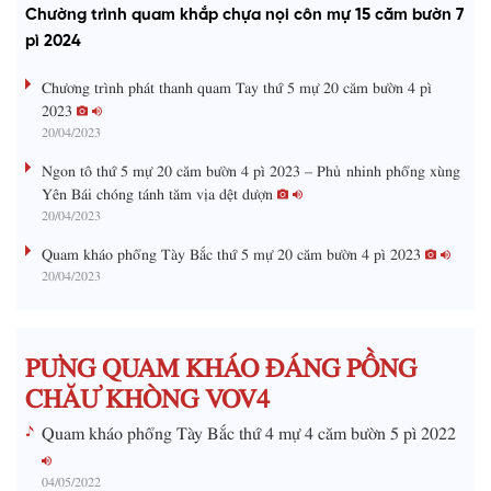
a
o
a
t
e
Chường trình quam khắp chựa nọi côn mự 15 căm bườn 7
d
g
y
e
e
r
d
e
pì 2024
m
:
s
0
s
%
:
a
Chương trình phát thanh quam Tay thứ 5 mự 20 căm bườn 4 pì
0
%
2023
i
20/04/2023
n
Ngon tô thứ 5 mự 20 căm bườn 4 pì 2023 – Phủ nhinh phổng xùng
i
Yên Bái chóng tánh tăm vịa dệt dượn
20/04/2023
n
g
Quam kháo phổng Tày Bắc thứ 5 mự 20 căm bườn 4 pì 2023
20/04/2023
T
i
m
PƯNG QUAM KHÁO ĐÁNG PỒNG
e
CHĂƯ KHÒNG VOV4
Quam kháo phổng Tày Bắc thứ 4 mự 4 căm bườn 5 pì 2022
04/05/2022