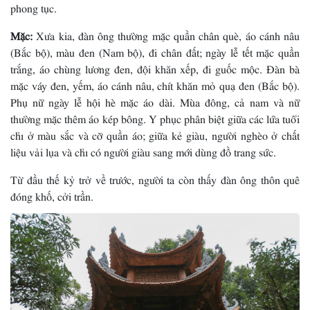
phong tục.
Mặc:
Xưa kia, đàn ông thường mặc quần chân què, áo cánh nâu
(Bắc bộ), màu đen (Nam bộ), đi chân đất; ngày lễ tết mặc quần
trắng, áo chùng lương đen, đội khăn xếp, đi guốc mộc. Ðàn bà
mặc váy đen, yếm, áo cánh nâu, chít khăn mỏ quạ đen (Bắc bộ).
Phụ nữ ngày lễ hội hè mặc áo dài. Mùa đông, cả nam và nữ
thường mặc thêm áo kép bông. Y phục phân biệt giữa các lứa tuổi
chỉ ở màu sắc và cỡ quần áo; giữa kẻ giàu, người nghèo ở chất
liệu vải lụa và chỉ có người giàu sang mới dùng đồ trang sức.
Từ đầu thế kỷ trở về trước, người ta còn thấy đàn ông thôn quê
đóng khố, cởi trần.