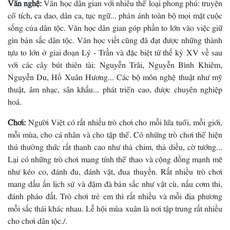
Văn nghệ:
Văn học dân gian với nhiều thể loại phong phú: truyện
cổ tích, ca dao, dân ca, tục ngữ... phản ánh toàn bộ mọi mặt cuộc
sống của dân tộc. Văn học dân gian góp phần to lớn vào việc giữ
gìn bản sắc dân tộc. Văn học viết cũng đã đạt được những thành
tựu to lớn ở giai đoạn Lý - Trần và đặc biệt từ thế kỷ XV về sau
với các cây bút thiên tài: Nguyễn Trãi, Nguyễn Bình Khiêm,
Nguyễn Du, Hồ Xuân Hương... Các bộ môn nghệ thuật như mỹ
thuật, âm nhạc, sân khấu... phát triển cao, được chuyên nghiệp
hoá.
Chơi:
Người Việt có rất nhiều trò chơi cho mỗi lứa tuổi, mỗi giới,
mỗi mùa, cho cá nhân và cho tập thể. Có những trò chơi thể hiện
thú thưởng thức rất thanh cao như thả chim, thả diều, cờ tướng...
Lại có những trò chơi mang tính thể thao và cộng đồng mạnh mẽ
như kéo co, đánh đu, đánh vật, đua thuyền. Rất nhiều trò chơi
mang dấu ấn lịch sử và đậm đà bản sắc như vật cù, nấu cơm thi,
đánh pháo đất. Trò chơi trẻ em thì rất nhiều và mỗi địa phương
mỗi sắc thái khác nhau. Lễ hội mùa xuân là nơi tập trung rất nhiều
cho chơi dân tộc./.