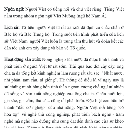
Ngôn ngữ:
Người Việt có tiếng nói và chữ viết riêng. Tiếng Việt
nằm trong nhóm ngôn ngữ Việt Mường (ngữ hệ Nam Á).
Lịch sử:
Tổ tiên người Việt từ rất xa xưa đã định cư chắc chắn ở
Bắc bộ và Bắc Trung bộ. Trong suốt tiến trình phát triển của lịch
sử Việt Nam, người Việt luôn là trung tâm thu hút và đoàn kết các
dân tộc anh em xây dựng và bảo vệ Tổ quốc.
Hoạt động sản xuất:
Nông nghiệp lúa nước đã được hình thành và
phát triển ở người Việt từ rất sớm. Trải qua bao đời cày cấy, ông
cha ta đã tổng kết kinh nghiệm làm ruộng rất sâu sắc: "Nhất nước,
nhì phân, tam cần, tứ giống". Hệ thống đê điều kì vĩ ngày nay là
sự chứng minh hùng hồn tinh thần ngoan cường chế ngự tự nhiên
để sống và sản xuất nông nghiệp của ông cha ta. Chăn nuôi lợn,
gia súc, gia cầm, thả cá... cũng rất phát triển. Ðặc biệt con trâu trở
thành "đầu cơ nghiệp" của nhà nông. Người Việt nổi tiếng "có
hoa tay" về nghề thủ công nghiệp, phát triển bách nghệ - trăm
nghề mà nghề nào dường như cũng đạt đến đỉnh cao của sự khéo
léo tài hoa. Không ít làng thủ công đã tách khỏi nông nghiệp.