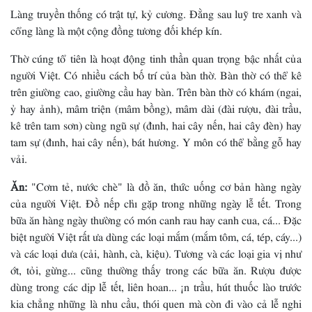
Làng truyền thống có trật tự, kỷ cương. Ðằng sau luỹ tre xanh và
cổng làng là một cộng đồng tương đối khép kín.
Thờ cúng tổ tiên là hoạt động tinh thần quan trọng bậc nhất của
người Việt. Có nhiều cách bố trí của bàn thờ. Bàn thờ có thể kê
trên giường cao, giường cầu hay bàn. Trên bàn thờ có khám (ngai,
ỷ hay ảnh), mâm triện (mâm bồng), mâm dài (đài rượu, đài trầu,
kê trên tam sơn) cùng ngũ sự (đỉnh, hai cây nến, hai cây đèn) hay
tam sự (đỉnh, hai cây nến), bát hương. Y môn có thể bằng gỗ hay
vải.
Ăn:
"Cơm tẻ, nước chè" là đồ ăn, thức uống cơ bản hàng ngày
của người Việt. Ðồ nếp chỉ gặp trong những ngày lễ tết. Trong
bữa ăn hàng ngày thường có món canh rau hay canh cua, cá... Ðặc
biệt người Việt rất ưa dùng các loại mắm (mắm tôm, cá, tép, cáy...)
và các loại dưa (cải, hành, cà, kiệu). Tương và các loại gia vị như
ớt, tỏi, gừng... cũng thường thấy trong các bữa ăn. Rượu được
dùng trong các dịp lễ tết, liên hoan... ¡n trầu, hút thuốc lào trước
kia chẳng những là nhu cầu, thói quen mà còn đi vào cả lễ nghi