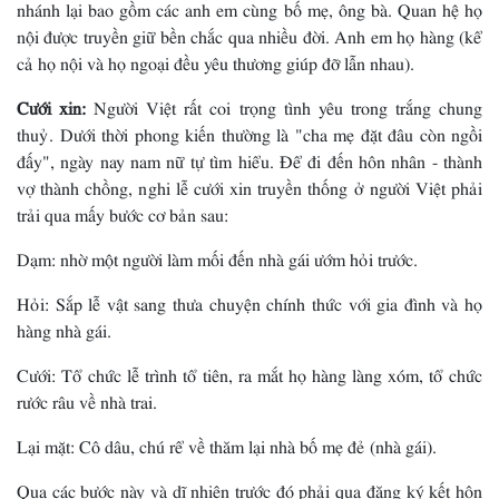
nhánh lại bao gồm các anh em cùng bố mẹ, ông bà. Quan hệ họ
nội được truyền giữ bền chắc qua nhiều đời. Anh em họ hàng (kể
cả họ nội và họ ngoại đều yêu thương giúp đỡ lẫn nhau).
Cưới xin:
Người Việt rất coi trọng tình yêu trong trắng chung
thuỷ. Dưới thời phong kiến thường là "cha mẹ đặt đâu còn ngồi
đấy", ngày nay nam nữ tự tìm hiểu. Ðể đi đến hôn nhân - thành
vợ thành chồng, nghi lễ cưới xin truyền thống ở người Việt phải
trải qua mấy bước cơ bản sau:
Dạm: nhờ một người làm mối đến nhà gái ướm hỏi trước.
Hỏi: Sắp lễ vật sang thưa chuyện chính thức với gia đình và họ
hàng nhà gái.
Cưới: Tổ chức lễ trình tổ tiên, ra mắt họ hàng làng xóm, tổ chức
rước râu về nhà trai.
Lại mặt: Cô dâu, chú rể về thăm lại nhà bố mẹ đẻ (nhà gái).
Qua các bước này và dĩ nhiên trước đó phải qua đăng ký kết hôn