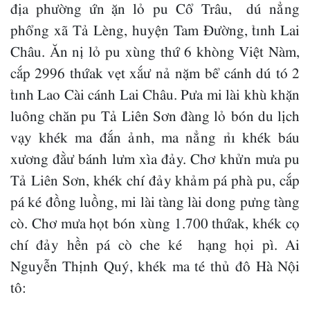
địa phường ứn ặn lỏ pu Cổ Trâu, dú nẳng
phổng xã Tả Lèng, huyện Tam Đường, tỉnh Lai
Châu. Ăn nị lỏ pu xùng thứ 6 khòng Việt Nàm,
cắp 2996 thứak vẹt xắư nả nặm bể cánh dú tó 2
tỉnh Lao Cài cánh Lai Châu. Pưa mi lài khù khặn
luông chăn pu Tả Liên Sơn đàng lỏ bón du lịch
vạy khék ma đắn ảnh, ma nẳng nỉ khék báu
xương đằư bánh lưm xìa đảy. Chơ khửn mưa pu
Tả Liên Sơn, khék chí đảy khảm pá phà pu, cắp
pá ké đồng luồng, mi lài tàng lài dong pưng tàng
cò. Chơ mưa họt bón xùng 1.700 thứak, khék cọ
chí đảy hền pá cò che ké hạng họi pì. Ai
Nguyễn Thịnh Quý, khék ma té thủ đô Hà Nội
tô: