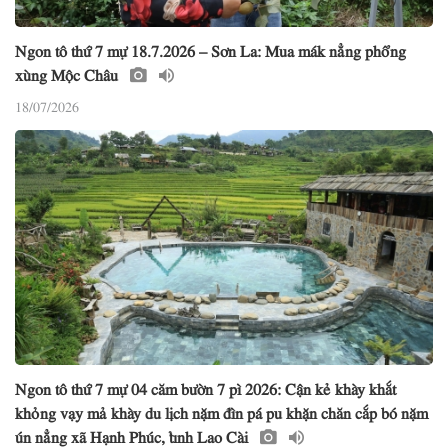
Ngon tô thứ 7 mự 18.7.2026 – Sơn La: Mua mák nẳng phổng
xùng Mộc Châu
18/07/2026
Ngon tô thứ 7 mự 04 căm bườn 7 pì 2026: Cận kẻ khày khắt
khỏng vạy mả khày du lịch nặm đìn pá pu khặn chăn cắp bó nặm
ún nẳng xã Hạnh Phúc, tỉnh Lao Cài