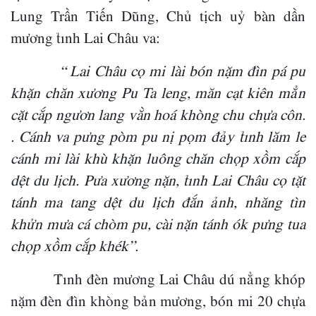
Lung Trần Tiến Dũng, Chủ tịch uỷ bàn dần
mương tỉnh Lai Châu va:
“ Lai Châu cọ mi lài bón nặm đìn pá pu
khặn chăn xương Pu Ta leng, măn cạt kiên mẳn
cặt cắp ngươn lang vằn hoá khòng chu chựa côn.
. Cánh va pưng pòm pu nị pọm đảy tỉnh lăm le
cánh mi lài khù khặn luông chăn chọp xồm cắp
dệt du lịch. Pưa xương nặn, tỉnh Lai Châu cọ tặt
tánh ma tang dệt du lịch đắn ảnh, nhăng tìn
khửn mưa cá chòm pu, cài nặn tánh ók pưng tua
chọp xồm cắp khék”.
Tỉnh đèn mương Lai Châu dú nẳng khóp
nặm đèn đìn khòng bản mương, bón mi 20 chựa