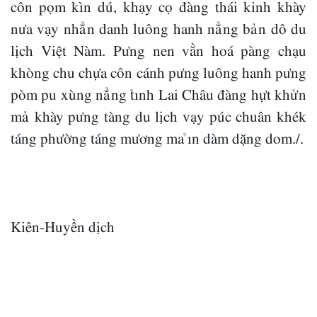
côn pọm kìn dú, khạy cọ đàng thái kinh khày
nưa vạy nhẳn danh luông hanh nẳng bản dô du
lịch Việt Nàm. Pưng nen vằn hoá pàng chạu
khòng chu chựa côn cánh pưng luông hanh pưng
pòm pu xùng nẳng tỉnh Lai Châu đàng hựt khửn
mả khày pưng tàng du lịch vạy púc chuân khék
táng phường táng mương ma ỉn dàm dặng dom./.
Kiên-Huyền dịch