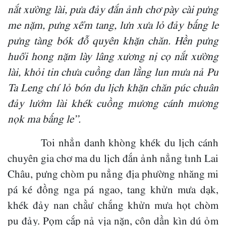
nắt xường lài, pưa đảy đắn ảnh chơ pày cài pưng
me nặm, pưng xểm tang, lưn xưa lỏ đảy bấng le
pưng tàng bók đỗ quyên khặn chăn. Hền pưng
huổi hong nặm lày lâng xương nị cọ nắt xường
lài, khỏi tin chưa cuồng dan lằng lun mưa nả Pu
Ta Leng chí lỏ bón du lịch khặn chăn púc chuân
đảy lướm lài khék cuồng mương cánh mương
nọk ma bấng le”.
Toi nhẳn danh khòng khék du lịch cánh
chuyên gia chơ ma du lịch đắn ảnh nẳng tỉnh Lai
Châu, pưng chòm pu nẳng địa phường nhăng mi
pá ké đồng nga pá ngao, tang khửn mưa dạk,
khék đảy nan chằư chắng khửn mưa họt chòm
pu đảy. Pọm cắp nả vịa nặn, côn dần kìn dú ỏm