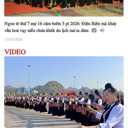
Ngon tô thứ 7 mự 16 căm bườn 5 pì 2026: Điện Biên mả khày
vằn hoá vạy niếu chưa khék du lịch ma ỉn dàm
17/05/2026
VIDEO