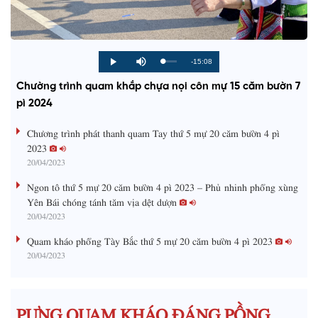
R
-15:08
L
P
P
M
o
r
l
u
a
o
a
t
e
Chường trình quam khắp chựa nọi côn mự 15 căm bườn 7
d
g
y
e
e
r
d
e
pì 2024
m
:
s
0
s
%
:
a
Chương trình phát thanh quam Tay thứ 5 mự 20 căm bườn 4 pì
0
%
2023
i
20/04/2023
n
Ngon tô thứ 5 mự 20 căm bườn 4 pì 2023 – Phủ nhinh phổng xùng
i
Yên Bái chóng tánh tăm vịa dệt dượn
20/04/2023
n
g
Quam kháo phổng Tày Bắc thứ 5 mự 20 căm bườn 4 pì 2023
20/04/2023
T
i
m
PƯNG QUAM KHÁO ĐÁNG PỒNG
e