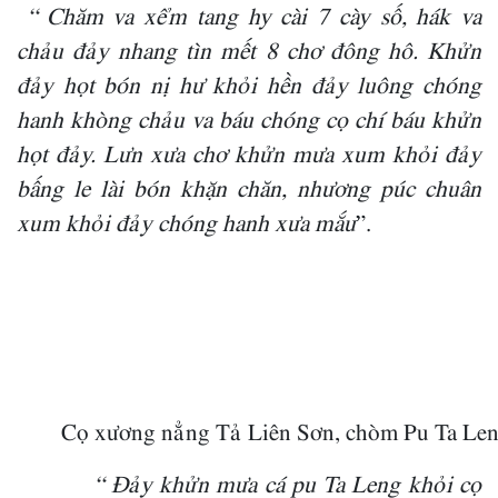
“ Chăm va xểm tang hy cài 7 cày số, hák va
chảu đảy nhang tìn mết 8 chơ đông hô. Khửn
đảy họt bón nị hư khỏi hền đảy luông chóng
hanh khòng chảu va báu chóng cọ chí báu khửn
họt đảy. Lưn xưa chơ khửn mưa xum khỏi đảy
bấng le lài bón khặn chăn, nhương púc chuân
xum khỏi đảy chóng hanh xưa mắư
”.
 	Cọ xương nẳng Tả Liên Sơn, chòm Pu Ta Le
“ Đảy khửn mưa cá pu Ta Leng khỏi cọ