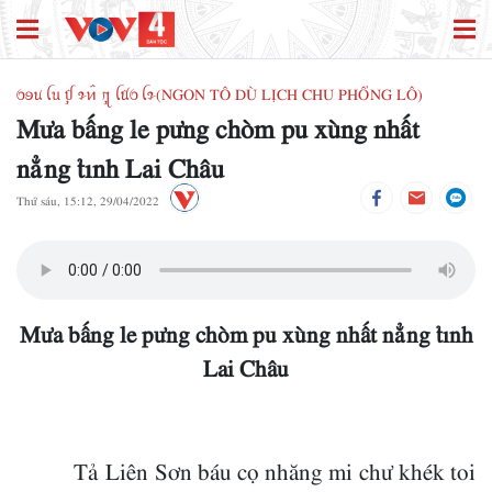
ꪉꪮꪙ ꪶꪕ ꪤꪴ ꪩꪀꪲ ꪋꪴ ꪶꪠꪉ ꪶꪩ(NGON TÔ DÙ LỊCH CHU PHỔNG LÔ)
Mưa bấng le pưng chòm pu xùng nhất
nẳng tỉnh Lai Châu
Thứ sáu, 15:12, 29/04/2022
Mưa bấng le pưng chòm pu xùng nhất nẳng tỉnh
Lai Châu
Tả Liên Sơn báu cọ nhăng mi chư khék toi