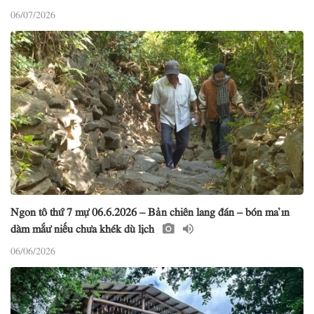
06/07/2026
Ngon tô thứ 7 mự 06.6.2026 – Bản chiên lang đán – bón ma ỉn
dàm mắư niếu chưa khék dù lịch
06/06/2026