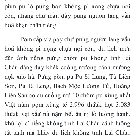
pùm pu lỏ pưng bản khòng pi nọng chựa nọi
côn, nhăng chự mẳn đảy pưng ngươn lang vằn
hoá khặn chăn riềng.
Pọm cắp vịa pảy chự pưng ngươn lang vằn
hoá khòng pi nọng chựa nọi côn, du lịch mưa
đắn ảnh nẳng pưng chòm pu khòng tỉnh lai
Châu đàng đảy khék cuồng mương cánh mương
nọk xáo hà. Pưng pòm pu Pu Si Lung, Tả Liên
Sơn, Pu Ta Leng, Bạch Mộc Lương Tử, Hoàng
Liên San cọ dú cuồng mú 10 chòm pu xùng nhất
Việt nàm pọm xùng té 2.996 thứak họt 3.083
thứak vẹt xắư nả nặm bể. ăn nị lỏ luông hanh,
khù lợi đì riềng khòng tỉnh Lai Châu cánh luông
tặt tánh mả khày du lịch khòng tỉnh Lai Châu.