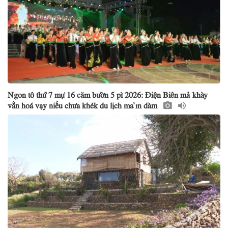
Ngon tô thứ 7 mự 16 căm bườn 5 pì 2026: Điện Biên mả khày
vằn hoá vạy niếu chưa khék du lịch ma ỉn dàm