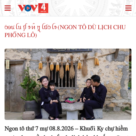
ꪉꪮꪙ ꪶꪕ ꪤꪴ ꪩꪀꪲ ꪋꪴ ꪶꪠꪉ ꪶꪩ(NGON TÔ DÙ LỊCH CHU
PHỔNG LÔ)
Ngon tô thứ 7 mự 08.8.2026 – Khuổi Ky chự hiềm
ngươn lang vằn hoá cắp du lịch bản khuống