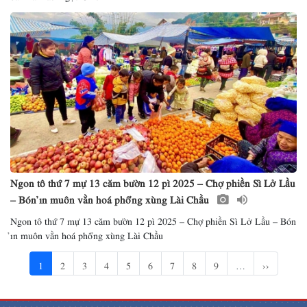
Ngon tô thứ 7 mự 13 căm bườn 12 pì 2025 – Chợ phiền Sì Lở Lầu
– Bón ỉn muôn vằn hoá phổng xùng Lài Chầu
Ngon tô thứ 7 mự 13 căm bườn 12 pì 2025 – Chợ phiền Sì Lở Lầu – Bón
ỉn muôn vằn hoá phổng xùng Lài Chầu
1
2
3
4
5
6
7
8
9
…
››