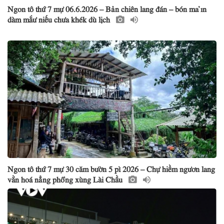
Ngon tô thứ 7 mự 06.6.2026 – Bản chiên lang đán – bón ma ỉn
dàm mắư niếu chưa khék dù lịch
Ngon tô thứ 7 mự 30 căm bườn 5 pì 2026 – Chự hiềm ngươn lang
vằn hoá nẳng phổng xùng Lài Chầu