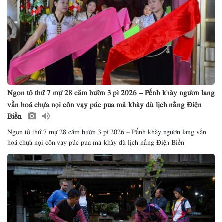
Ngon tô thứ 7 mự 28 căm bườn 3 pì 2026 – Pếnh khày ngươn lang
vằn hoá chựa nọi côn vạy púc pua mả khày dù lịch nẳng Điện
Biền
Ngon tô thứ 7 mự 28 căm bườn 3 pì 2026 – Pếnh khày ngươn lang vằn
hoá chựa nọi côn vạy púc pua mả khày dù lịch nẳng Điện Biền