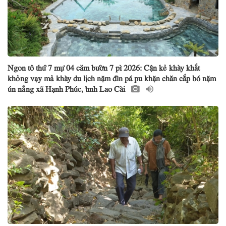
Ngon tô thứ 7 mự 04 căm bườn 7 pì 2026: Cận kẻ khày khắt
khỏng vạy mả khày du lịch nặm đìn pá pu khặn chăn cắp bó nặm
ún nẳng xã Hạnh Phúc, tỉnh Lao Cài