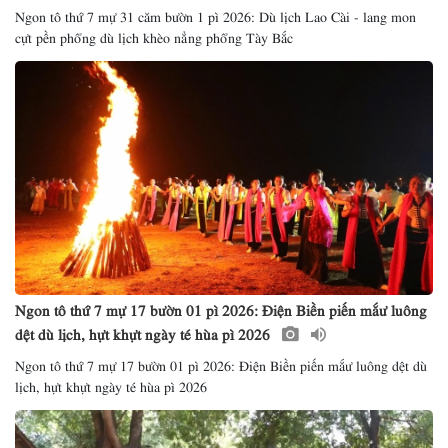
Ngon tô thứ 7 mự 31 căm bườn 1 pì 2026: Dù lịch Lao Cài - lang mon
cựt pền phổng dù lịch khèo nẳng phổng Tày Bắc
Ngon tô thứ 7 mự 17 bườn 01 pì 2026: Điện Biền piến mắư luông
dệt dù lịch, hựt khựt ngày té hùa pì 2026
Ngon tô thứ 7 mự 17 bườn 01 pì 2026: Điện Biền piến mắư luông dệt dù
lịch, hựt khựt ngày té hùa pì 2026