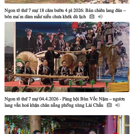
Ngon tô thứ 7 mự 18 căm bườn 4 pì 2026: Bản chiên lang đán –
bón ma ỉn dàm mắư niếu chưa khék dù lịch
Ngon tô thứ 7 mự 04.4.2026 - Pàng hội Bùn Vốc Nặm – ngươn
lang vằn hoá khặn chăn nẳng phổng xùng Lài Chầu