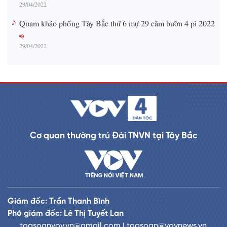
29/04/2022
Quam kháo phổng Tày Bắc thứ 6 mự 29 căm bườn 4 pì 2022
29/04/2022
Cơ quan thường trú Đài TNVN tại Tây Bắc
Giám đốc: Trần Thanh Bình
Phó giám đốc: Lê Thị Tuyết Lan
toasoanvov.vn@gmail.com | toasoan@vovnews.vn