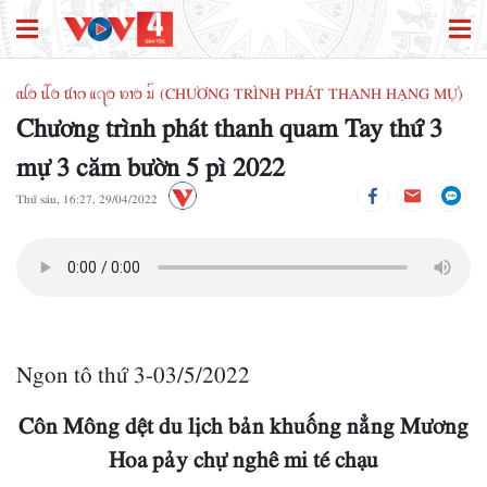
ꪹꪊꪉ ꪊꪲꪉ ꪠꪱꪒ ꪵꪖꪉ ꪭꪱꪉ ꪣꪳ (CHƯƠNG TRÌNH PHÁT THANH HẠNG MỰ)
Chương trình phát thanh quam Tay thứ 3
mự 3 căm bườn 5 pì 2022
Thứ sáu, 16:27, 29/04/2022
Ngon tô thứ 3-03/5/2022
Côn Mông dệt du lịch bản khuống nẳng Mương
Hoa pảy chự nghê mi té chạu