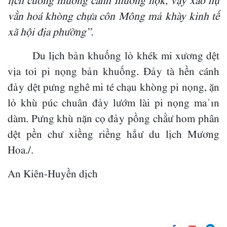
vằn hoá khòng chựa côn Mông mả khày kinh tế
xã hội địa phường”.
Du lịch bản khuống lỏ khék mi xương dệt
vịa toi pi nọng bản khuống. Đảy tà hền cánh
đảy dệt pưng nghê mi té chạu khòng pi nọng, ặn
lỏ khù púc chuân đảy lướm lài pi nọng ma ỉn
dàm. Pưng khù nặn cọ đảy pồng chằư hom phân
dệt pền chư xiềng riềng hẳư du lịch Mương
Hoa./.
An Kiên-Huyền dịch