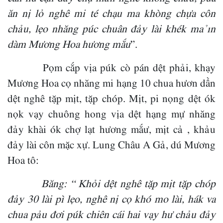
ăn nị lỏ nghê mi té chạu ma khòng chựa côn
chảu, lẹo nhăng púc chuân đảy lài khék ma ỉn
dàm Mương Hoa hương mắư
”.
Pọm cắp vịa púk cò pán dệt phải, khạy
Mương Hoa cọ nhăng mi hạng 10 chua hươn dần
dệt nghê tặp mịt, tặp chóp. Mịt, pi nọng dệt ók
nọk vạy chuông hong vịa dệt hạng mự nhăng
đảy khài ók chợ lạt hương mắư, mịt cả , khảu
đảy lài côn mặc xự. Lung Châu A Gả, dú Mương
Hoa tô:
Băng: “ Khỏi dệt nghê tặp mịt tặp chóp
đảy 30 lài pì lẹo, nghê nị cọ khó mo lài, hák va
chua pảu đơi púk chiên cái hai vạy hư chảu đảy