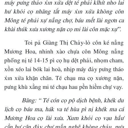
máy pưng thảo xỉn xửa dệt té phải klhít nho lai
hư khỏi cọ nhăng tắt máy xỉn xửa khòng côn
Mông té phải xự nẳng chợ, báu mết lài ngơn ca
khài thúk xưa xương nặn cọ mi lài côn mặc xự”.
Toi pả Giàng Thị Chảy-lỏ côn ké nẳng
Mương Hoa, nhinh xào chựa côn Mông nẳng
phổng nị té 14-15 pì cọ hụ dệt phải, nhọm cham,
xồn xéo lai bók lai hoà, nhịp máy đảy pưng tháo
xỉn xửa khặn chăn. Té chạu ma cọ xương nặn,
pưng khù xằng mi té chạu hau pền hiềm chự vạy.
Băng: “ Té cón cọ pộ dịch bệnh, khék du
lịch cọ báu ma, hák va té hùa pì nị khék ma cá
Mương Hoa cọ lài xưa. Xum khỏi cọ vạu hẳư
cằn hư cận đảy chự mẳn nghê khòng chảu, pưa