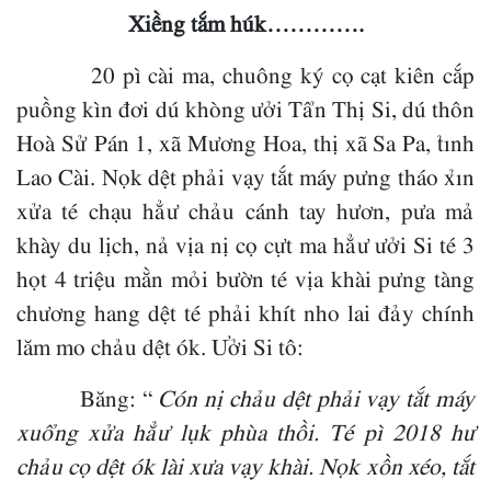
Xiềng tắm húk………….
20 pì cài ma, chuông ký cọ cạt kiên cắp
puồng kìn đơi dú khòng ưởi Tẩn Thị Si, dú thôn
Hoà Sử Pán 1, xã Mương Hoa, thị xã Sa Pa, tỉnh
Lao Cài. Nọk dệt phải vạy tắt máy pưng tháo xỉn
xửa té chạu hẳư chảu cánh tay hươn, pưa mả
khày du lịch, nả vịa nị cọ cựt ma hẳư ưởi Si té 3
họt 4 triệu mằn mỏi bườn té vịa khài pưng tàng
chương hang dệt té phải khít nho lai đảy chính
lăm mo chảu dệt ók. Ưởi Si tô:
Băng: “
Cón nị chảu dệt phải vạy tắt máy
xuổng xửa hẳư lụk phùa thồi. Té pì 2018 hư
chảu cọ dệt ók lài xưa vạy khài. Nọk xồn xéo, tắt