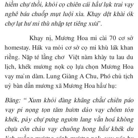
hiềm chự thồi, khỏi cọ chiên cái hẳư lụk trai vạy
nghê báu chuốp mụt luội xìa. Khạy dệt khài ók
chợ lạt hư mi thù nhập tẹt tiêng xưa
”.
Khạy nị, Mương Hoa mi cài 70 cơ sở
homestay. Hák va mỏi cơ sở cọ mi khù lák khan
riềng. Nặp té lằng chơ Việt nàm khày tu lau du
lịch, khék mương nọk cọ lựa chọn Mương Hoa
vạy ma ỉn dàm. Lung Giàng A Chu, Phó chủ tịch
uỷ bàn dần mương xã Mương Hoa hẳư hụ:
Băng: “ Xum khỏi đàng khâng chằư chiên páo
vạy pi nọng tọn tăm hươn dảo vạy chôm tỏn
khék, pảy chự pưng ngươn lang vằn hoá khòng
chựa côn chảu vạy chuông hong hẳư khék du
lịch cuồng mương cánh mương nọk, vạy xáo hụ