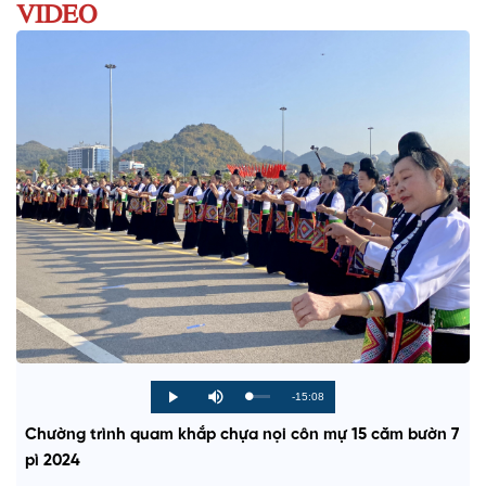
VIDEO
R
-15:08
L
P
P
M
o
r
l
u
a
o
a
t
e
Chường trình quam khắp chựa nọi côn mự 15 căm bườn 7
d
g
y
e
e
r
d
e
pì 2024
m
:
s
0
s