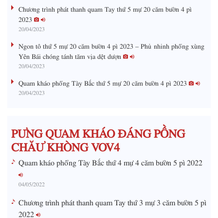
%
:
a
Chương trình phát thanh quam Tay thứ 5 mự 20 căm bườn 4 pì
0
%
2023
i
20/04/2023
n
Ngon tô thứ 5 mự 20 căm bườn 4 pì 2023 – Phủ nhinh phổng xùng
i
Yên Bái chóng tánh tăm vịa dệt dượn
20/04/2023
n
g
Quam kháo phổng Tày Bắc thứ 5 mự 20 căm bườn 4 pì 2023
20/04/2023
T
i
m
PƯNG QUAM KHÁO ĐÁNG PỒNG
e
CHĂƯ KHÒNG VOV4
Quam kháo phổng Tày Bắc thứ 4 mự 4 căm bườn 5 pì 2022
04/05/2022
Chương trình phát thanh quam Tay thứ 3 mự 3 căm bườn 5 pì
2022