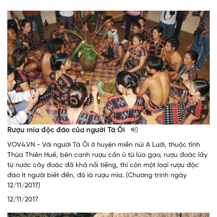
Rượu mía độc đáo của người Tà Ôi
VOV4.VN - Với người Tà Ôi ở huyện miền núi A Lưới, thuộc tỉnh
Thừa Thiên Huế, bên cạnh rượu cần ủ từ lúa gạo, rượu đoác lấy
từ nước cây đoác đã khá nổi tiếng, thì còn một loại rượu độc
đáo ít người biết đến, đó là rượu mía. (Chương trình ngày
12/11/2017)
12/11/2017