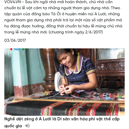
VOV4.VN - Sau khi ngôi nhà mới hoàn thành, chủ nhà cần
chuẩn bị lễ vật cảm tạ những người tham gia dựng nhà. Theo
tập quán của đồng bào Tà Ôi ở huyện miền núi A Lưới, những
người tham gia dựng nhà phải trả lại một nửa số vật phẩm mà
họ đáng được hưởng, đồng thời chuẩn bị hậu lễ mừng chủ nhà
trong lễ mừng nhà mới. (chương trình ngày 2/6/2017)
03/06/2017
Nghề dệt zèng ở A Lưới là Di sản văn hóa phi vật thể cấp
quốc gia