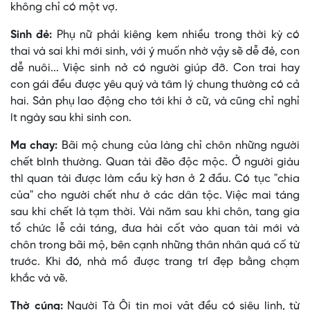
không chỉ có một vợ.
Sinh đẻ:
Phụ nữ phải kiêng kem nhiều trong thời kỳ có
thai và sai khi mới sinh, với ý muốn nhờ vậy sẽ dễ đẻ, con
dễ nuôi... Việc sinh nở có người giúp đỡ. Con trai hay
con gái đều được yêu quý và tâm lý chung thường có cả
hai. Sản phụ lao động cho tới khi ở cữ, và cũng chỉ nghỉ
ít ngày sau khi sinh con.
Ma chay:
Bãi mộ chung của làng chỉ chôn những người
chết bình thường. Quan tài đẽo độc mộc. Ở người giàu
thì quan tài được làm cầu kỳ hơn ở 2 đầu. Có tục "chia
của" cho người chết như ở các dân tộc. Việc mai táng
sau khi chết là tạm thời. Vài năm sau khi chôn, tang gia
tổ chức lễ cải táng, đưa hài cốt vào quan tài mới và
chôn trong bãi mộ, bên cạnh những thân nhân quá cố từ
trước. Khi đó, nhà mồ được trang trí đẹp bằng chạm
khắc và vẽ.
Thờ cúng:
Người Tà Ôi tin mọi vật đều có siêu linh, từ