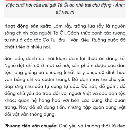
Việc cưới hỏi của trai gái Tà Ôi do nhà trai chủ động - Ảnh:
ati.net.vn
Hoạt động sản xuất:
Làm rẫy, trồng lúa rẫy là nguồn
sống chính của người Tà Ôi. Cách thức canh tác tương
tự như ở các tộc Cơ Tu, Bru - Vân Kiều. Ruộng nước đã
phát triển ở nhiều nơi.
Săn bắn, đánh cá, hái lượm đem lại thức ăn đáng kể.
Nghề dệt chỉ có ở một số nơi, sản phẩm được các dân
tộc láng giềng ưa chuộng (nhất là y phục có đính hoa
văn bằng chì và cườm trắng). Ðồ đan mây tre chủ yếu
đáp ứng nhu cầu tự cung tự cấp. Ðồ sắt, đồ gốm, đồ
đồng chủ yếu do trao đổi với người Việt và các dân tộc
khác; quan hệ hàng hoá với bên Lào cũng khá quan
trọng. Nay đã sử dụng tiền, nhưng tập quán dùng vật
đổi vật vẫn thông dụng.
Phương tiện vận chuyển:
Chủ yếu và thường thật là đeo