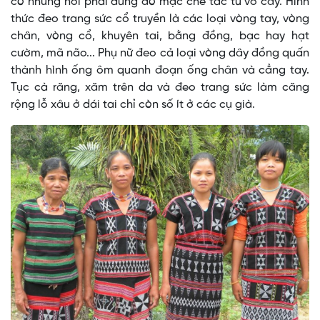
có những nơi phải dùng đò mặc chế tác từ vỏ cây. Hình
thức đeo trang sức cổ truyền là các loại vòng tay, vòng
chân, vòng cổ, khuyên tai, bằng đồng, bạc hay hạt
cườm, mã não... Phụ nữ đeo cả loại vòng dây đồng quấn
thành hình ống ôm quanh đoạn ống chân và cẳng tay.
Tục cà răng, xăm trên da và đeo trang sức làm căng
rộng lỗ xâu ở dái tai chỉ còn số ít ở các cụ già.