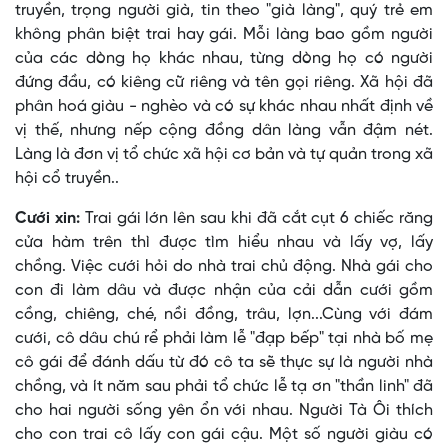
truyền, trọng người già, tin theo "già làng", quý trẻ em
không phân biệt trai hay gái. Mỗi làng bao gồm người
của các dòng họ khác nhau, từng dòng họ có người
đứng đầu, có kiêng cữ riêng và tên gọi riêng. Xã hội đã
phân hoá giàu - nghèo và có sự khác nhau nhất định về
vị thế, nhưng nếp cộng đồng dân làng vẫn đậm nét.
Làng là đơn vị tổ chức xã hội cơ bản và tự quản trong xã
hội cổ truyền..
Cưới xin:
Trai gái lớn lên sau khi đã cắt cụt 6 chiếc răng
cửa hàm trên thì được tìm hiểu nhau và lấy vợ, lấy
chồng. Việc cưới hỏi do nhà trai chủ động. Nhà gái cho
con đi làm dâu và được nhận của cải dẫn cưới gồm
cồng, chiêng, ché, nồi đồng, trâu, lợn...Cùng với đám
cưới, cô dâu chú rể phải làm lễ "đạp bếp" tại nhà bố mẹ
cô gái để đánh dấu từ đó cô ta sẽ thực sự là người nhà
chồng, và ít năm sau phải tổ chức lễ tạ ơn "thần linh" đã
cho hai người sống yên ổn với nhau. Người Tà Ôi thích
cho con trai cô lấy con gái cậu. Một số người giàu có