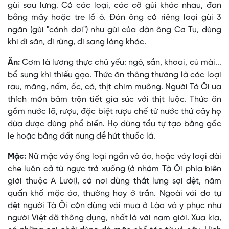
gùi sau lưng. Có các loại, các cỡ gùi khác nhau, đan
bằng mây hoặc tre lồ ô. Ðàn ông có riêng loại gùi 3
ngăn (gùi "cánh dơi") như gùi của đàn ông Cơ Tu, dùng
khi đi săn, đi rừng, đi sang làng khác.
Ăn:
Cơm là lương thực chủ yếu: ngô, sắn, khoai, củ mài...
bổ sung khi thiếu gạo. Thức ăn thông thường là các loại
rau, măng, nấm, ốc, cá, thịt chim muông. Người Tà Ôi ưa
thích món băm trộn tiết gia súc với thịt luộc. Thức ăn
gồm nước lã, rượu, đặc biệt rượu chế từ nước thứ cây họ
dừa được dùng phổ biến. Họ dùng tẩu tự tạo bằng gốc
le hoặc bằng đất nung để hút thuốc lá.
Mặc:
Nữ mặc váy ống loại ngắn và áo, hoặc váy loại dài
che luôn cả từ ngực trở xuống (ở nhóm Tà Ôi phía biên
giới thuộc A Lưới), có nơi dùng thắt lưng sợi dệt, năm
quấn khố mặc áo, thường hay ở trần. Ngoài vải do tự
dệt người Tà Ôi còn dùng vải mua ở Lào và y phục như
người Việt đã thông dụng, nhất là với nam giới. Xưa kia,