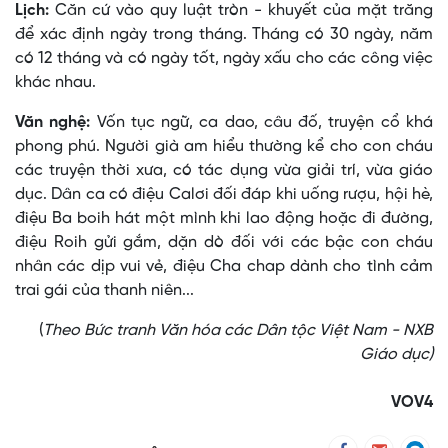
Lịch:
Căn cứ vào quy luật tròn - khuyết của mặt trăng
để xác định ngày trong tháng. Tháng có 30 ngày, năm
có 12 tháng và có ngày tốt, ngày xấu cho các công việc
khác nhau.
Văn nghệ:
Vốn tục ngữ, ca dao, câu đố, truyện cổ khá
phong phú. Người già am hiểu thường kể cho con cháu
các truyện thời xưa, có tác dụng vừa giải trí, vừa giáo
dục. Dân ca có điệu Calơi đối đáp khi uống rượu, hội hè,
điệu Ba boih hát một mình khi lao động hoặc đi đường,
điệu Roih gửi gắm, dặn dò đối với các bậc con cháu
nhân các dịp vui vẻ, điệu Cha chap dành cho tình cảm
trai gái của thanh niên...
(
Theo Bức tranh Văn hóa các Dân tộc Việt Nam - NXB
Giáo dục)
VOV4