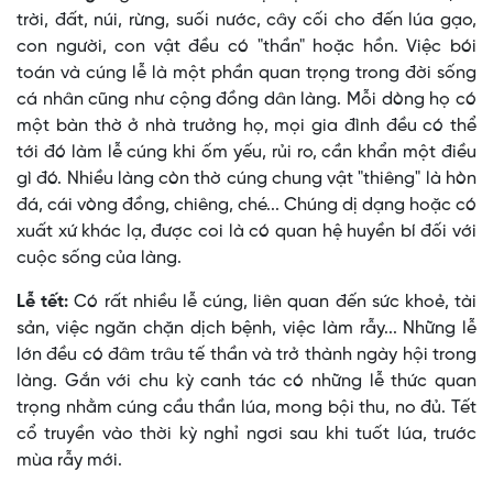
trời, đất, núi, rừng, suối nước, cây cối cho đến lúa gạo,
con người, con vật đều có "thần" hoặc hồn. Việc bói
toán và cúng lễ là một phần quan trọng trong đời sống
cá nhân cũng như cộng đồng dân làng. Mỗi dòng họ có
một bàn thờ ở nhà trưởng họ, mọi gia đình đều có thể
tới đó làm lễ cúng khi ốm yếu, rủi ro, cần khẩn một điều
gì đó. Nhiều làng còn thờ cúng chung vật "thiêng" là hòn
đá, cái vòng đồng, chiêng, ché... Chúng dị dạng hoặc có
xuất xứ khác lạ, được coi là có quan hệ huyền bí đối với
cuộc sống của làng.
Lễ tết:
Có rất nhiều lễ cúng, liên quan đến sức khoẻ, tài
sản, việc ngăn chặn dịch bệnh, việc làm rẫy... Những lễ
lớn đều có đâm trâu tế thần và trở thành ngày hội trong
làng. Gắn với chu kỳ canh tác có những lễ thức quan
trọng nhằm cúng cầu thần lúa, mong bội thu, no đủ. Tết
cổ truyền vào thời kỳ nghỉ ngơi sau khi tuốt lúa, trước
mùa rẫy mới.