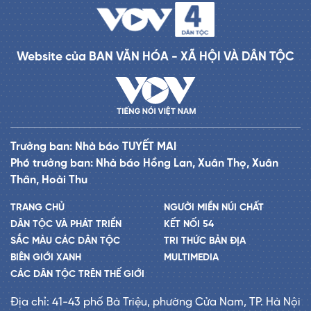
Website của BAN VĂN HÓA - XÃ HỘI VÀ DÂN TỘC
Trưởng ban: Nhà báo TUYẾT MAI
Phó trưởng ban: Nhà báo Hồng Lan, Xuân Thọ, Xuân
Thân, Hoài Thu
TRANG CHỦ
NGƯỜI MIỀN NÚI CHẤT
DÂN TỘC VÀ PHÁT TRIỂN
KẾT NỐI 54
SẮC MÀU CÁC DÂN TỘC
TRI THỨC BẢN ĐỊA
BIÊN GIỚI XANH
MULTIMEDIA
CÁC DÂN TỘC TRÊN THẾ GIỚI
Địa chỉ: 41-43 phố Bà Triệu, phường Cửa Nam, TP. Hà Nội