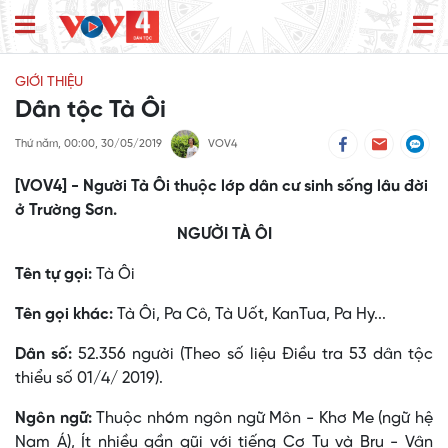
GIỚI THIỆU
Dân tộc Tà Ôi
Thứ năm, 00:00, 30/05/2019
VOV4
[VOV4] - Người Tà Ôi thuộc lớp dân cư sinh sống lâu đời
ở Trường Sơn.
NGƯỜI TÀ ÔI
Tên tự gọi:
Tà Ôi
Tên gọi khác:
Tà Ôi, Pa Cô, Tà Uốt, KanTua, Pa Hy...
Dân số:
52.356 người (Theo số liệu Điều tra 53 dân tộc
thiểu số 01/4/ 2019).
Ngôn ngữ:
Thuộc nhóm ngôn ngữ Môn - Khơ Me (ngữ hệ
Nam Á), Ít nhiều gần gũi với tiếng Cơ Tu và Bru - Vân