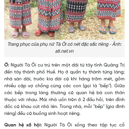
Trang phục của phụ nữ Tà Ôi có nét đặc sắc riêng - Ảnh:
ati.net.vn
Ở:
Người Tà Ôi cư trú trên một dải từ tây tỉnh Quảng Trị
đến tây thành phố Huế. Họ ở quần tụ thành từng làng;
nhà sàn dài, trước kia dài có khi hàng trăm mét, gồm
nhiều cặp vợ chồng cùng các con (gọi là "bếp"). Giữa
các bếp trong làng thường có quan hệ bà con thân
thuộc với nhau. Mái nhà uốn tròn ở 2 đầu hồi, trên đỉnh
dốc có khau cút nhô lên. Trong nhà, mỗi "bếp" (gia đình
riêng) đều có buồng sinh hoạt riêng.
Quan hệ xã hội:
Người Tà Ôi sống theo tập tục cổ