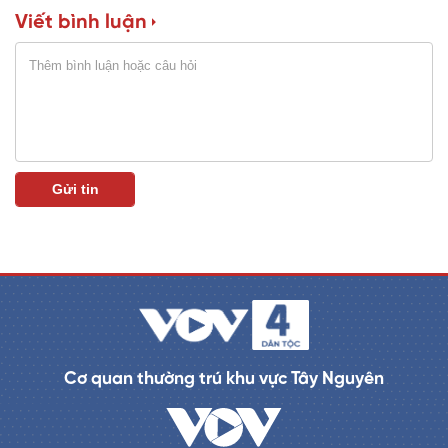
Viết bình luận
n
i
n
g
T
i
m
e
Cơ quan thường trú khu vực Tây Nguyên