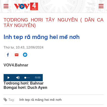
TƠDRONG HƠRI TÂY NGUYÊN ( DÂN CA
TÂY NGUYÊN)
Inh tep ră măng hei mĕ nơh
Thứ tư, 10:43, 12/06/2024
VOV4.Bahnar
R
-5:03
L
P
P
M
o
r
l
u
Tơdrong hơri: Bahnar
a
o
a
t
e
d
g
y
e
Bơngai hơri: Duch Ayen
e
r
d
e
m
:
s
0
s
%
:
Tag:
Inh tep ră măng hei mĕ nơh
a
0
%
i