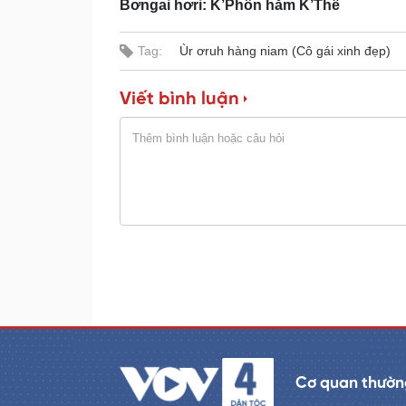
Bơngai hơri: K’Phôn hăm K’Thế
e
r
d
e
m
:
s
0
s
%
:
Tag:
Ùr ơruh hàng niam (Cô gái xinh đẹp)
a
0
%
i
Viết bình luận
n
i
n
g
T
i
m
e
Cơ quan thường