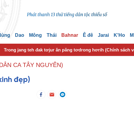
 Nùng
Dao
Mông
Thái
Bahnar
Ê đê
Jarai
K'Ho
M
Trong jang teh đak tơjur ăn păng tơdrong hơrih (Chính sách 
DÂN CA TÂY NGUYÊN)
xinh đẹp)