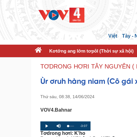
Việt
Tày -
Kơtơ̆ng ang lơ̆m tơpôl (Thời sự xã hội)
TƠDRONG HƠRI TÂY NGUYÊN ( 
Ùr ơruh hàng niam (Cô gái 
Thứ sáu, 08:38, 14/06/2024
VOV4.Bahnar
R
-3:07
L
P
P
M
o
r
l
u
Tơdrong hơri: K'ho
a
o
a
t
e
d
g
y
e