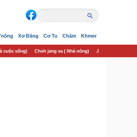
'nông
Xơ Đăng
Cơ Tu
Chăm
Khmer
và cuộc sống)
Choh jang sa ( Nhà nông)
Jơhngơ̆m pran (Sứ