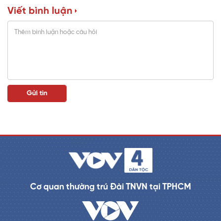
Viết bình luận
n
i
n
g
T
i
m
e
Cơ quan thường trú Đài TNVN tại TPHCM