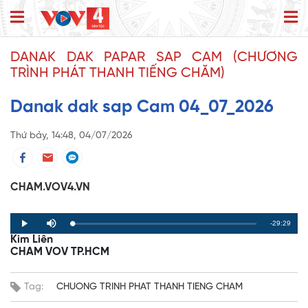
DANAK DAK PAPAR SAP CAM (CHƯƠNG
TRÌNH PHÁT THANH TIẾNG CHĂM)
Danak dak sap Cam 04_07_2026
Thứ bảy, 14:48, 04/07/2026
CHAM.VOV4.VN
R
-29:29
L
P
P
M
o
r
l
u
Kim Liên
a
o
a
t
e
d
g
y
e
CHAM VOV TP.HCM
e
r
d
e
m
:
s
0
s
%
:
a
Tag:
CHUONG TRINH PHAT THANH TIENG CHAM
0
%
i