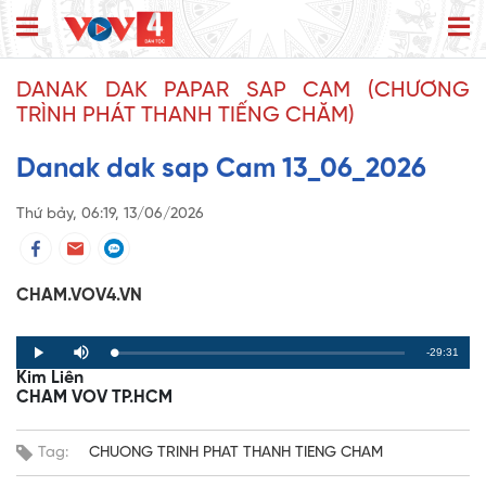
DANAK DAK PAPAR SAP CAM (CHƯƠNG
TRÌNH PHÁT THANH TIẾNG CHĂM)
Danak dak sap Cam 13_06_2026
Thứ bảy, 06:19, 13/06/2026
CHAM.VOV4.VN
R
-29:31
L
P
P
M
o
r
l
u
Kim Liên
a
o
a
t
e
d
g
y
e
CHAM VOV TP.HCM
e
r
d
e
m
:
s
0
s
%
:
a
Tag:
CHUONG TRINH PHAT THANH TIENG CHAM
0
%
i