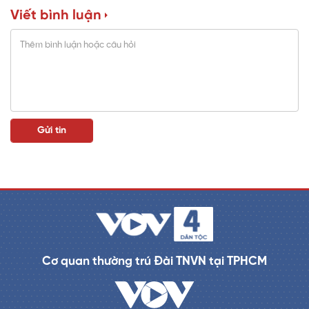
Viết bình luận
n
i
n
g
T
i
m
e
Cơ quan thường trú Đài TNVN tại TPHCM