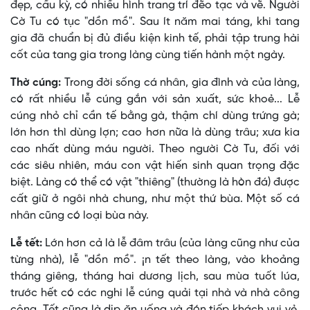
đẹp, cầu kỳ, có nhiều hình trang trí đẽo tạc và vẽ. Người
Cờ Tu có tục "dồn mồ". Sau ít năm mai táng, khi tang
gia đã chuẩn bị đủ điều kiện kinh tế, phải tập trung hài
cốt của tang gia trong làng cùng tiến hành một ngày.
Thờ cúng:
Trong đời sống cá nhân, gia đình và của làng,
có rất nhiều lễ cúng gắn với sản xuất, sức khoẻ... Lễ
cúng nhỏ chỉ cần tế bằng gà, thậm chí dùng trứng gà;
lớn hơn thì dùng lợn; cao hơn nữa là dùng trâu; xưa kia
cao nhất dùng máu người. Theo người Cờ Tu, đối với
các siêu nhiên, máu con vật hiến sinh quan trọng đặc
biệt. Làng có thể có vật "thiêng" (thường là hòn đá) được
cất giữ ở ngôi nhà chung, như một thứ bùa. Một số cá
nhân cũng có loại bùa này.
Lễ tết:
Lớn hơn cả là lễ đâm trâu (của làng cũng như của
từng nhà), lễ "dồn mồ". ¡n tết theo làng, vào khoảng
tháng giêng, tháng hai dương lịch, sau mùa tuốt lúa,
trước hết có các nghi lễ cúng quải tại nhà và nhà công
cộng. Tết cũng là dịp ăn uống và đón tiếp khách vui vẻ.