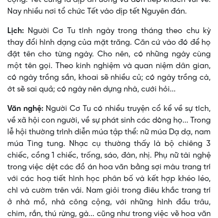
Nay nhiều nơi tổ chức Tết vào dịp tết Nguyên đán.
Lịch:
Người Cơ Tu tính ngày trong tháng theo chu kỳ
thay đổi hình dạng của mặt trăng. Căn cứ vào đó để họ
đặt tên cho từng ngày. Cho nên, có những ngày cùng
một tên gọi. Theo kinh nghiệm và quan niệm dân gian,
có ngày trồng sắn, khoai sẽ nhiều củ; có ngày trồng cà,
ớt sẽ sai quả; có ngày nên dựng nhà, cưới hỏi...
Văn nghệ:
Người Cơ Tu có nhiều truyện cổ kể về sự tích,
về xã hội con người, về sự phát sinh các dòng họ... Trong
lễ hội thường trình diễn múa tập thể: nữ múa Dạ dạ, nam
múa Ting tung. Nhạc cụ thường thấy là bộ chiêng 3
chiếc, cồng 1 chiếc, trống, sáo, đàn, nhị. Phụ nữ tài nghệ
trong việc dệt các đồ án hoa văn bằng sợi màu trang trí
với các hoạ tiết hình học phân bố và kết hợp khéo léo,
chì và cườm trên vải. Nam giỏi trong điêu khắc trang trí
ở nhà mồ, nhà công cộng, với những hình đầu trâu,
chim, rắn, thú rừng, gà... cũng như trong việc vẽ hoa văn