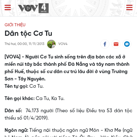
GIỚI THIỆU
Dân tộc Cơ Tu
Thứ hai, 00:00, 11/11/2013
VOV4
[VOV4] - Người Cơ Tu sinh sống trên địa bàn các xã ở
miền núi tây bắc thành phố Đà Nẵng và tây nam thành
phố Huế, thuộc số cư dân cư trú lâu đời ở vùng Trường
Sơn - Tây Nguyên.
Tên tự gọi:
Cơ Tu.
Tên gọi khác:
Ca Tu, Ka Tu.
Dân số:
74.173 người (Theo số liệu Điều tra 53 dân tộc
thiểu số 01/4/2019).
Ngôn ngữ:
Tiếng nói thuộc ngôn ngữ Môn - Khơ Me (ngữ