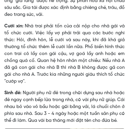
ông "già làng" được nể trọng. Sự phân hoá xã hội chưa
sâu sắc. Gia tài được xác định bằng chiêng ché, trâu, đồ
đeo trang sức, vải.
Cưới xin:
Nhà trai phải tốn của cải nộp cho nhà gái và
tổ chức cưới. Việc lấy vợ phải trải qua các bước nghi
thức: Hỏi, đính hôn, lễ cưới và sau này, khi đã khá giả
thường tổ chức thêm lễ cưới lần nữa. Phổ biến hình thức
con trai cô lấy con gái cậu, vợ goá lấy anh hoặc em
chồng quá cố. Quan hệ hôn nhân một chiều: Nếu nhà A
đã gả con gái cho nhà B thì nhà B không được gả con
gái cho nhà A. Trước kia những người giàu thích tổ chức
"cướp vợ".
Sinh đẻ:
Người phụ nữ đẻ trong chòi dựng sau nhà hoặc
đẻ ngay cạnh bếp lửa trong nhà, có vài phụ nữ giúp. Cái
nhau bỏ vào vỏ bầu hoặc gói bằng vải, lá chuối chôn ở
phía sau nhà. Sau 3 - 4 ngày hoặc một tuần sản phụ có
thể đi làm. Qua vài ba tháng mới đặt tên cho đứa bé.