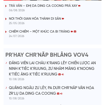
TRÀ VÂN – ĐHỊ DA DING CA COONG PRÁ XAY
y
06/08/2026
V
NƠI THỜI GIAN HÓA THÀNH DI SẢN
25/05/2026
i
CHIÊM CHIÊM – MỘT KHÚC CA BI TRÁNG
24/07/2026
d
e
PR'HAY CHR'NĂP BHLÂNG VOV4
o
ĐẢNG VIÊN LAI CHÂU K’RANG LÊY CHIẾN LƯỢC AN
NINH K’TIÊC K’RUUNG, ZƯ NHÂM MÂNG K’NOONG
K’TIÊC ÂNG K’TIÊC K’RUUNG
10/08/2026
QUẢNG NGÃU ZƯ LÊY, PA DƯR CHR’NĂP VĂN HÓA
ZR’LỤ DA DING CA COONG
10/08/2026