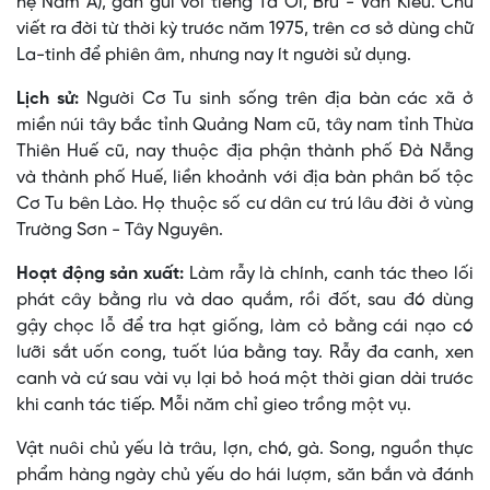
hệ Nam Á), gần gũi với tiếng Tà Ôi, Bru - Vân Kiều. Chữ
viết ra đời từ thời kỳ trước năm 1975, trên cơ sở dùng chữ
La-tinh để phiên âm, nhưng nay ít người sử dụng.
Lịch sử:
Người Cơ Tu sinh sống trên địa bàn các xã ở
miền núi tây bắc tỉnh Quảng Nam cũ, tây nam tỉnh Thừa
Thiên Huế cũ, nay thuộc địa phận thành phố Đà Nẵng
và thành phố Huế, liền khoảnh với địa bàn phân bố tộc
Cơ Tu bên Lào. Họ thuộc số cư dân cư trú lâu đời ở vùng
Trường Sơn - Tây Nguyên.
Hoạt động sản xuất:
Làm rẫy là chính, canh tác theo lối
phát cây bằng rìu và dao quắm, rồi đốt, sau đó dùng
gậy chọc lỗ để tra hạt giống, làm cỏ bằng cái nạo có
lưỡi sắt uốn cong, tuốt lúa bằng tay. Rẫy đa canh, xen
canh và cứ sau vài vụ lại bỏ hoá một thời gian dài trước
khi canh tác tiếp. Mỗi năm chỉ gieo trồng một vụ.
Vật nuôi chủ yếu là trâu, lợn, chó, gà. Song, nguồn thực
phẩm hàng ngày chủ yếu do hái lượm, săn bắn và đánh