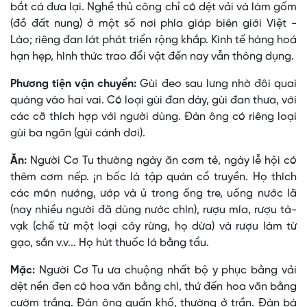
bắt cá đưa lại. Nghề thủ công chỉ có dệt vải và làm gốm
(đồ đất nung) ở một số nơi phía giáp biên giới Việt -
Lào; riêng đan lát phát triển rộng khắp. Kinh tế hàng hoá
hạn hẹp, hình thức trao đổi vật đến nay vẫn thông dụng.
Phương tiện vận chuyển:
Gùi đeo sau lưng nhờ đôi quai
quàng vào hai vai. Có loại gùi đan dày, gùi đan thưa, với
các cỡ thích hợp với người dùng. Ðàn ông có riêng loại
gùi ba ngăn (gùi cánh dơi).
Ăn:
Người Cơ Tu thường ngày ăn cơm tẻ, ngày lễ hội có
thêm cơm nếp. ¡n bốc là tập quán cổ truyền. Họ thích
các món nướng, ướp và ủ trong ống tre, uống nước lã
(nay nhiều người đã dùng nước chín), rượu mía, rượu tà-
vạk (chế từ một loại cây rừng, họ dừa) và rượu làm từ
gạo, sắn v.v... Họ hút thuốc lá bằng tẩu.
Mặc:
Người Cơ Tu ưa chuộng nhất bộ y phục bằng vải
dệt nền đen có hoa văn bằng chì, thứ đến hoa văn bằng
cườm trắng. Ðàn ông quấn khố, thường ở trần. Ðàn bà