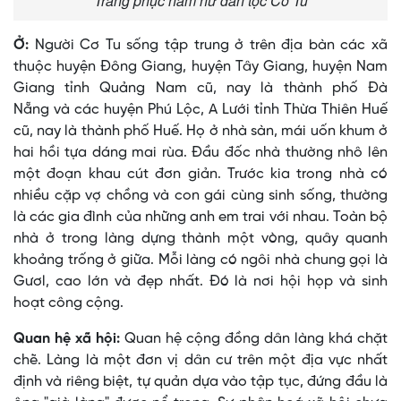
Trang phục nam nữ dân tộc Cơ Tu
Ở:
Người Cơ Tu sống tập trung ở trên địa bàn các xã
thuộc huyện Đông Giang, huyện Tây Giang, huyện Nam
Giang tỉnh Quảng Nam cũ, nay là thành phố Đà
Nẵng và các huyện Phú Lộc, A Lưới tỉnh Thừa Thiên Huế
cũ, nay là thành phố Huế. Họ ở nhà sàn, mái uốn khum ở
hai hồi tựa dáng mai rùa. Ðầu đốc nhà thường nhô lên
một đoạn khau cút đơn giản. Trước kia trong nhà có
nhiều cặp vợ chồng và con gái cùng sinh sống, thường
là các gia đình của những anh em trai với nhau. Toàn bộ
nhà ở trong làng dựng thành một vòng, quây quanh
khoảng trống ở giữa. Mỗi làng có ngôi nhà chung gọi là
Gươl, cao lớn và đẹp nhất. Ðó là nơi hội họp và sinh
hoạt công cộng.
Quan hệ xã hội:
Quan hệ cộng đồng dân làng khá chặt
chẽ. Làng là một đơn vị dân cư trên một địa vực nhất
định và riêng biệt, tự quản dựa vào tập tục, đứng đầu là