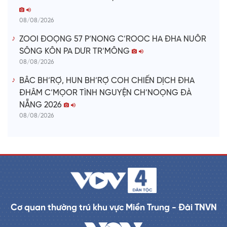
08/08/2026
ZOOI ĐOỌNG 57 P’NONG C’ROOC HA ĐHA NUÔR
SÔNG KÔN PA DƯR TR’MÔNG
08/08/2026
BÂC BH’RỢ, HUN BH’RỢ COH CHIẾN DỊCH ĐHA
ĐHÂM C’MỌOR TÌNH NGUYỆN CH’NOỌNG ĐÀ
NẴNG 2026
08/08/2026
Cơ quan thường trú khu vực Miền Trung - Đài TNVN