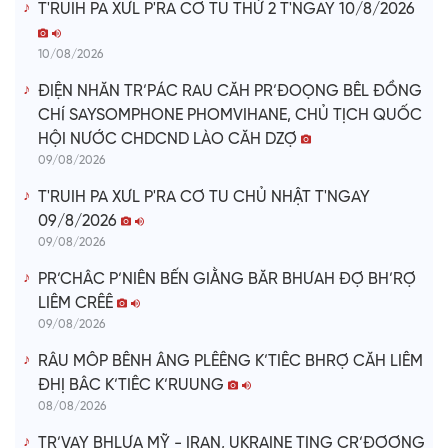
T'RUIH PA XƯL P'RA CƠ TU THỨ 2 T'NGAY 10/8/2026
10/08/2026
ĐIỆN NHĂN TR’PÁC RAU CĂH PR’ĐOỌNG BÊL ĐỒNG
CHÍ SAYSOMPHONE PHOMVIHANE, CHỦ TỊCH QUỐC
HỘI NƯỚC CHDCND LÀO CĂH DZỢ
09/08/2026
T'RUIH PA XƯL P'RA CƠ TU CHỦ NHẬT T'NGAY
09/8/2026
09/08/2026
PR’CHÂC P’NIÊN BẾN GIẰNG BĂR BHƯAH ĐỢ BH’RỢ
LIÊM CRÊÊ
09/08/2026
RÂU MÔP BÊNH ÂNG PLÊÊNG K’TIÊC BHRỢ CĂH LIÊM
ĐHỊ BÂC K’TIÊC K’RUUNG
08/08/2026
TR’VAY BHLƯA MỸ - IRAN, UKRAINE TING CR’ĐƠƠNG