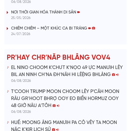
y
06/08/2026
V
NƠI THỜI GIAN HÓA THÀNH DI SẢN
25/05/2026
i
CHIÊM CHIÊM – MỘT KHÚC CA BI TRÁNG
24/07/2026
d
e
PR'HAY CHR'NĂP BHLÂNG VOV4
o
EL NINO CHOOM K’CHƯT K’NỌO 49 ỰC MANƯIH LÊY
BIL AN NINH CH’NA ĐH’NĂH HI LÊỆNG BHLÂNG
06/08/2026
T’COOH TRUMP MOON CHOOM LÊY P’CĂH MOON
RÂU GR’HOOT BHRỢ OOY EO BIỂN HORMUZ OOY
48 GIỜ NÂU A’TÔH
06/08/2026
HUẾ: MOONG ÂNG MANƯIH PA CÔ VÊY TA MOON
NĂC K’KIR LỊCH SỬ