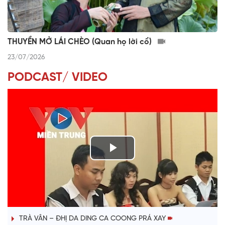
THUYỀN MỞ LÁI CHÈO (Quan họ lời cổ)
23/07/2026
PODCAST/ VIDEO
P
l
VÀI PHÚT DÀNH CHO QUẢNG BÁ
a
TRÀ VÂN – ĐHỊ DA DING CA COONG PRÁ XAY