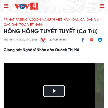
PR’HÁT PAZÊNG ACOON MANÚYH VIỆT NAM (DÂN CA, DÂN VŨ
CÁC DÂN TỘC VIỆT NAM)
HỒNG HỒNG TUYẾT TUYẾT (Ca Trù)
Thứ năm, 16:49, 02/04/2026
QUÁCH THỊ HỒ
Giọng hát Nghệ sĩ Nhân dân Quách Thị Hồ
Play
Video