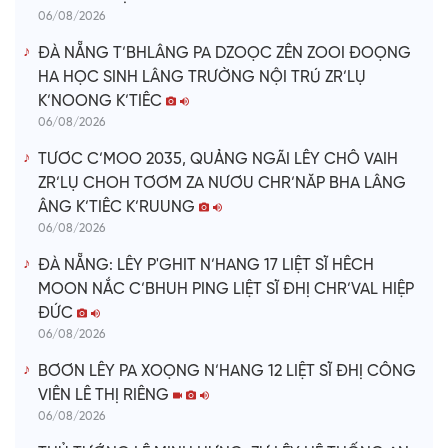
06/08/2026
ĐÀ NẴNG T’BHLÂNG PA DZOỌC ZÊN ZOOI ĐOỌNG
HA HỌC SINH LÂNG TRƯỜNG NỘI TRÚ ZR’LỤ
K’NOONG K’TIÊC
06/08/2026
TƯƠC C’MOO 2035, QUẢNG NGÃI LÊY CHÔ VAIH
ZR’LỤ CHOH TƠƠM ZA NƯƠU CHR’NĂP BHA LÂNG
ÂNG K’TIÊC K’RUUNG
06/08/2026
ĐÀ NẴNG: LÊY P'GHIT N’HANG 17 LIỆT SĨ HÊCH
MOON NẮC C’BHUH PING LIỆT SĨ ĐHỊ CHR’VAL HIỆP
ĐỨC
06/08/2026
BƠƠN LÊY PA XOỌNG N’HANG 12 LIỆT SĨ ĐHỊ CÔNG
VIÊN LÊ THỊ RIÊNG
06/08/2026