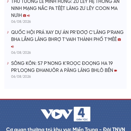
THỦ TƯỚNG LÊ MINH HƯNG: ZƯ LÊY HỆ THỐNG AN
NINH MẠNG NẮC PA TÊỆT LÂNG ZƯ LÊY COON MA
NƯIH
06/08/2026
QUỐC HỘI PRÁ XAY DỰ ÁN PR’ĐƠỢ C’LÂNG P’RANG
BHA LẦNG LÂNG BHRỢ T’VAIH THÀNH PHỐ T’MÊÊ
06/08/2026
SÔNG KÔN: 57 P’NONG K’ROỌC ĐOỌNG HA 19
PR’LOỌNG ĐHANUÔR A PĂNG LÂNG BHLÔ BỀN
06/08/2026
Cơ quan thường trú khu vực Miền Trung - Đài TNVN