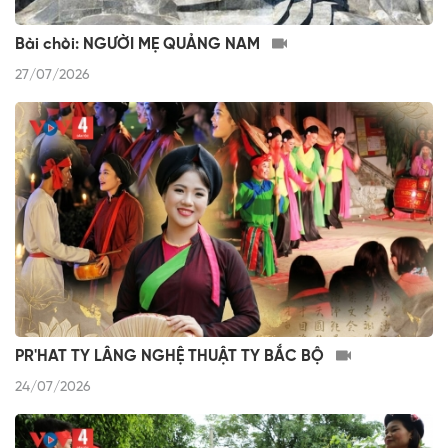
Bài chòi: NGƯỜI MẸ QUẢNG NAM
27/07/2026
PR'HAT TY LÂNG NGHỆ THUẬT TY BẮC BỘ
24/07/2026