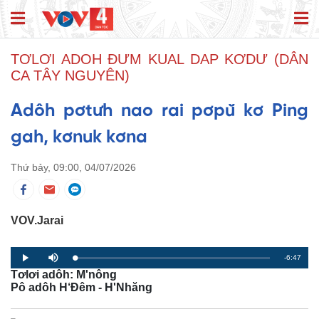
TƠLƠI ADOH ĐƯM KUAL DAP KƠDƯ (DÂN
CA TÂY NGUYÊN)
Adôh pơtưh nao rai pơpŭ kơ Ping
gah, kơnuk kơna
Thứ bảy, 09:00, 04/07/2026
VOV.Jarai
R
-6:47
L
P
P
M
o
r
l
u
Tơlơi adôh: M'nông
a
o
a
t
e
d
g
y
e
Pô adôh H‘Đêm - H'Nhăng
e
r
d
e
m
:
s
0
s
%
: