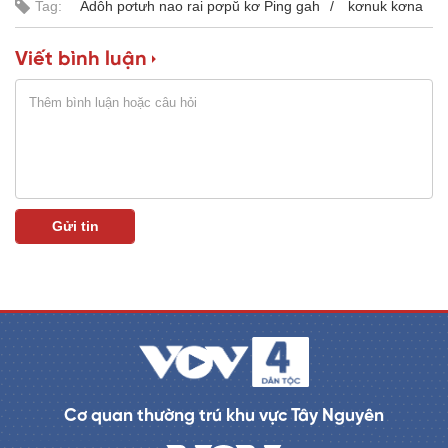
Tag:
Adôh pơtưh nao rai pơpŭ kơ Ping gah
kơnuk kơna
a
0
%
i
Viết bình luận
n
i
n
g
T
i
m
e
Cơ quan thường trú khu vực Tây Nguyên