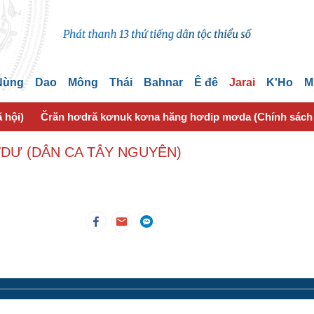
 Nùng
Dao
Mông
Thái
Bahnar
Ê đê
Jarai
K'Ho
M
 hội)
Črăn hơdră kơnuk kơna hăng hơdip mơda (Chính sách
DƯ (DÂN CA TÂY NGUYÊN)