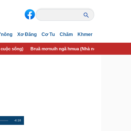
'nông
Xơ Đăng
Cơ Tu
Chăm
Khmer
 cuộc sống)
Bruă mơnuih ngă hmua (Nhà nông)
Tơlơi suai
R
-4:16
e