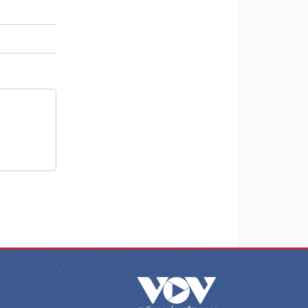
m
a
i
n
i
n
g
T
i
m
e