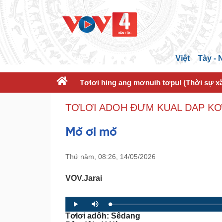
Việt
Tày -
Tơlơi hing ang mơnuih tơpul (Thời sự xã
TƠLƠI ADOH ĐƯM KUAL DAP KƠ
Mŏ ơi mŏ
Thứ năm, 08:26, 14/05/2026
VOV.Jarai
L
P
P
M
o
r
l
u
Tơlơi adôh: Sêdang
a
o
a
t
d
g
y
e