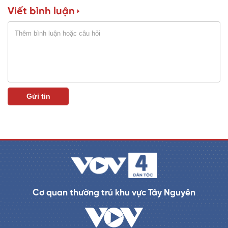
Viết bình luận
n
i
n
g
T
i
m
e
Cơ quan thường trú khu vực Tây Nguyên