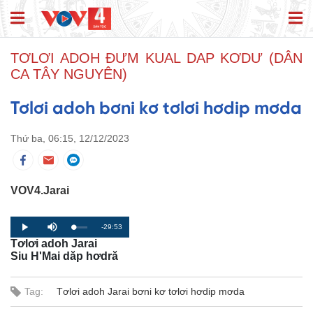
TƠLƠI ADOH ĐƯM KUAL DAP KƠDƯ (DÂN
CA TÂY NGUYÊN)
Tơlơi adoh bơni kơ tơlơi hơdip mơda
Thứ ba, 06:15, 12/12/2023
VOV4.Jarai
R
-29:53
L
P
P
M
o
r
l
u
Tơlơi adoh Jarai
a
o
a
t
e
d
g
y
e
Siu H'Mai dăp hơdră
e
r
d
e
m
:
s
0
s
%
:
Tag:
Tơlơi adoh Jarai bơni kơ tơlơi hơdip mơda
a
0
%
i