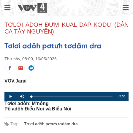
TƠLƠI ADOH ĐƯM KUAL DAP KƠDƯ (DÂN
CA TÂY NGUYÊN)
Tơlơi adôh pơtưh tơdăm dra
Thứ bảy, 08:00, 16/05/2026
VOV.Jarai
R
-5:56
L
P
P
M
o
r
l
u
Tơlơi adôh: M'nông
a
o
a
t
e
d
g
y
e
Pô adôh Điểu Nơi và Điểu Nôi
e
r
d
e
m
:
s
0
s
%
:
Tag:
Tơlơi adôh pơtưh tơdăm dra
a
0
%
i