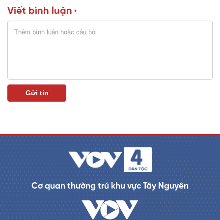
Viết bình luận
n
i
n
g
T
i
m
e
Cơ quan thường trú khu vực Tây Nguyên