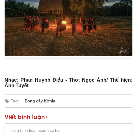
n
i
n
g
T
i
m
e
Nhạc: Phan Huỳnh Điểu - Thơ: Ngọc Ánh/ Thể hiện:
Ánh Tuyết
Tag:
Bóng cây Kơnia
Viết bình luận