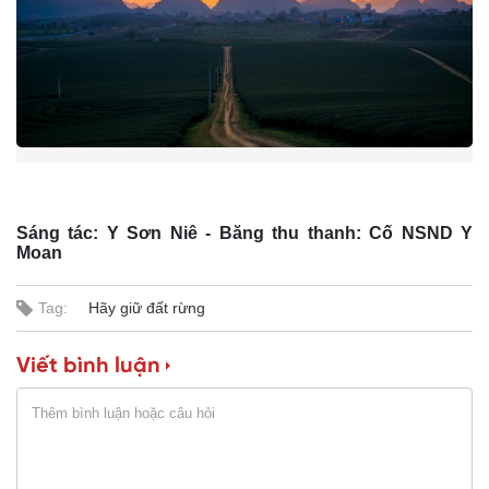
n
i
n
g
T
i
m
Sáng tác: Y Sơn Niê - Băng thu thanh: Cố NSND Y
Moan
e
Tag:
Hãy giữ đất rừng
Viết bình luận