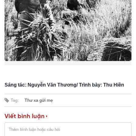
n
i
n
g
T
i
m
e
Sáng tác: Nguyễn Văn Thương/ Trình bày: Thu Hiền
Tag:
Thư xa gửi mẹ
Viết bình luận