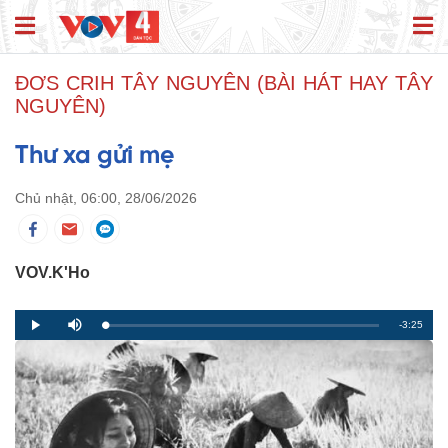
ĐƠS CRIH TÂY NGUYÊN (BÀI HÁT HAY TÂY
NGUYÊN)
Thư xa gửi mẹ
Chủ nhật, 06:00, 28/06/2026
VOV.K'Ho
R
-3:25
L
P
P
M
o
r
l
u
a
o
a
t
e
d
g
y
e
e
r
d
e
m
:
s
0
s
%
:
a
0
%
i