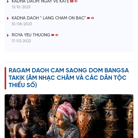
KADHA DAOH: NGÀY VỀ KATÊ
13/10/2023
KADHA DAOH " LANG CHAM ON BAC"
10/08/2023
ROYA YEU THUONG
17/03/2023
RAGAM DAOH CAM SAONG DOM BANGSA
TAKIK (ÂM NHẠC CHĂM VÀ CÁC DÂN TỘC
THIỂU SỐ)