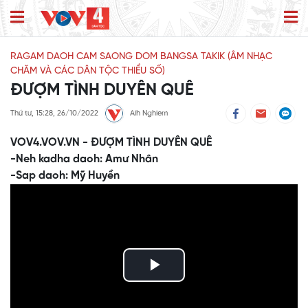
RAGAM DAOH CAM SAONG DOM BANGSA TAKIK (ÂM NHẠC
CHĂM VÀ CÁC DÂN TỘC THIỂU SỐ)
ĐƯỢM TÌNH DUYÊN QUÊ
Thứ tư, 15:28, 26/10/2022
Aih Nghiem
VOV4.VOV.VN - ĐƯỢM TÌNH DUYÊN QUÊ
-Neh kadha daoh: Amư Nhân
-Sap daoh: Mỹ Huyền
Play