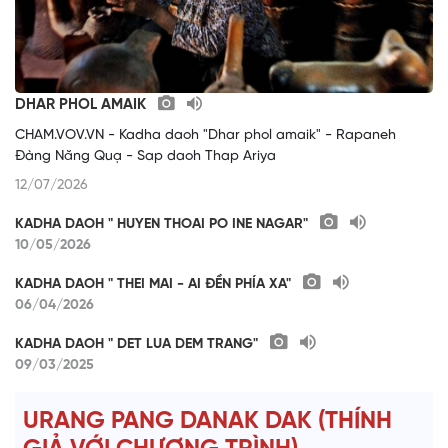
DHAR PHOL AMAIK
CHAM.VOV.VN - Kadha daoh "Dhar phol amaik" - Rapaneh
Đàng Năng Quạ - Sap daoh Thap Ariya
12/07/2026
KADHA DAOH " HUYEN THOAI PO INE NAGAR"
10/05/2026
KADHA DAOH " THEI MAI - AI ĐỀN PHÍA XA"
06/04/2026
KADHA DAOH " DET LUA DEM TRANG"
09/03/2025
URANG PANG DANAK DAK (THÍNH