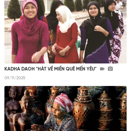
KADHA DAOH "HÁT VỀ MIỀN QUÊ MẾN YÊU"
09/11/2025