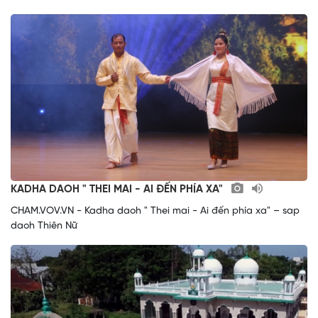
KADHA DAOH " THEI MAI - AI ĐẾN PHÍA XA"
CHAM.VOV.VN - Kadha daoh " Thei mai - Ai đến phía xa" – sap
daoh Thiên Nữ