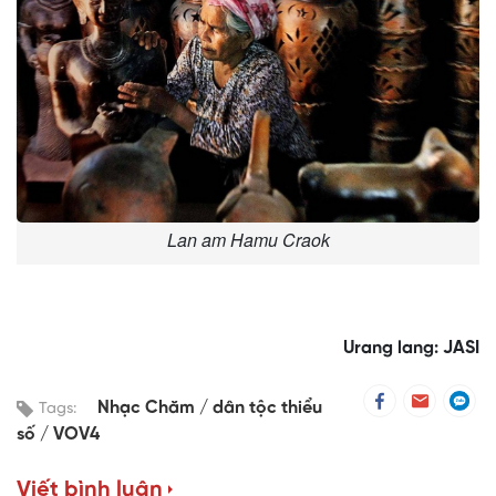
Lan am Hamu Craok
Urang lang: JASI
Nhạc Chăm
dân tộc thiểu
Tags:
số
VOV4
Viết bình luận