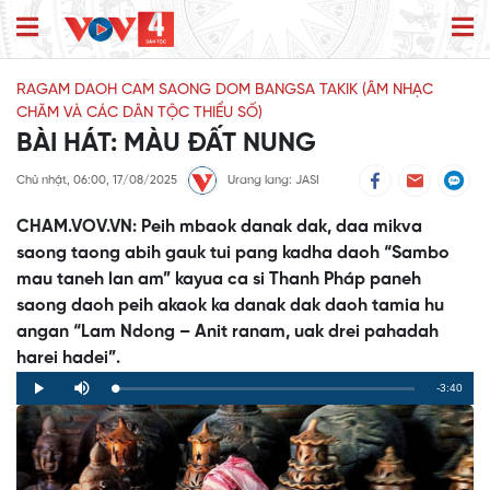
RAGAM DAOH CAM SAONG DOM BANGSA TAKIK (ÂM NHẠC
CHĂM VÀ CÁC DÂN TỘC THIỂU SỐ)
BÀI HÁT: MÀU ĐẤT NUNG
Chủ nhật, 06:00, 17/08/2025
Urang lang: JASI
CHAM.VOV.VN: Peih mbaok danak dak, daa mikva
saong taong abih gauk tui pang kadha daoh “Sambo
mau taneh lan am” kayua ca si Thanh Pháp paneh
saong daoh peih akaok ka danak dak daoh tamia hu
angan “Lam Ndong – Anit ranam, uak drei pahadah
harei hadei”.
Remaining
-3:40
Loaded
:
Progress
:
Play
Mute
0%
0%
Time