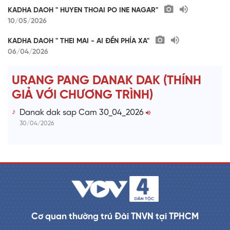
KADHA DAOH " HUYEN THOAI PO INE NAGAR"
10/05/2026
KADHA DAOH " THEI MAI - AI ĐỀN PHÍA XA"
06/04/2026
URANG PANG DANAK DAK (THÍNH
GIẢ VỚI CHƯƠNG TRÌNH)
Danak dak sap Cam 30_04_2026
30/04/2026
Cơ quan thường trú Đài TNVN tại TPHCM