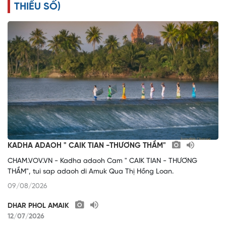
THIỂU SỐ)
KADHA ADAOH " CAIK TIAN -THƯƠNG THẦM"
CHAM.VOV.VN - Kadha adaoh Cam " CAIK TIAN - THƯƠNG
THẦM", tui sap adaoh di Amuk Qua Thị Hồng Loan.
09/08/2026
DHAR PHOL AMAIK
12/07/2026