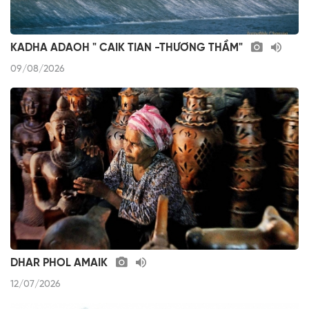
KADHA ADAOH " CAIK TIAN -THƯƠNG THẦM"
09/08/2026
DHAR PHOL AMAIK
12/07/2026