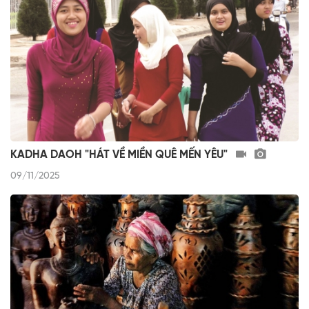
KADHA DAOH "HÁT VỀ MIỀN QUÊ MẾN YÊU"
09/11/2025