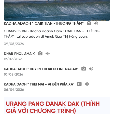
KADHA ADAOH " CAIK TIAN -THƯƠNG THẦM"
CHAM.VOV.VN - Kadha adaoh Cam " CAIK TIAN - THƯƠNG
THẦM", tui sap adaoh di Amuk Qua Thị Hồng Loan.
09/08/2026
DHAR PHOL AMAIK
12/07/2026
KADHA DAOH " HUYEN THOAI PO INE NAGAR"
10/05/2026
KADHA DAOH " THEI MAI - AI ĐỀN PHÍA XA"
06/04/2026
URANG PANG DANAK DAK (THÍNH
GIẢ VỚI CHƯƠNG TRÌNH)