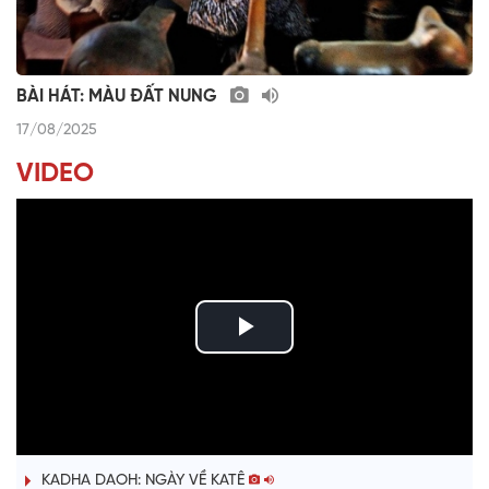
BÀI HÁT: MÀU ĐẤT NUNG
17/08/2025
VIDEO
P
l
ĐƯỢM TÌNH DUYÊN QUÊ
a
KADHA DAOH: NGÀY VỀ KATÊ