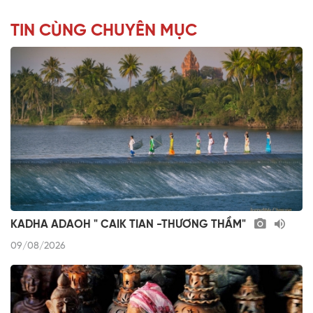
TIN CÙNG CHUYÊN MỤC
KADHA ADAOH " CAIK TIAN -THƯƠNG THẦM"
09/08/2026