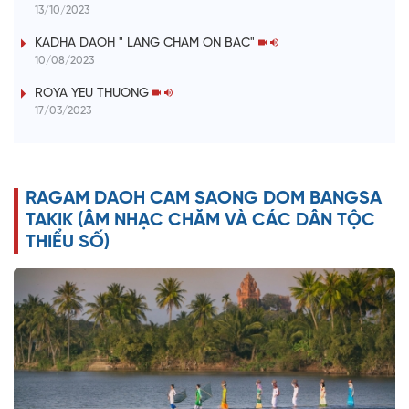
y
13/10/2023
V
KADHA DAOH " LANG CHAM ON BAC"
10/08/2023
i
ROYA YEU THUONG
17/03/2023
d
e
RAGAM DAOH CAM SAONG DOM BANGSA
o
TAKIK (ÂM NHẠC CHĂM VÀ CÁC DÂN TỘC
THIỂU SỐ)