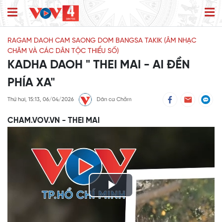
RAGAM DAOH CAM SAONG DOM BANGSA TAKIK (ÂM NHẠC
CHĂM VÀ CÁC DÂN TỘC THIỂU SỐ)
KADHA DAOH " THEI MAI - AI ĐỀN
PHÍA XA"
Thứ hai, 15:13, 06/04/2026
Dân ca Chăm
CHAM.VOV.VN - THEI MAI
Play
Video