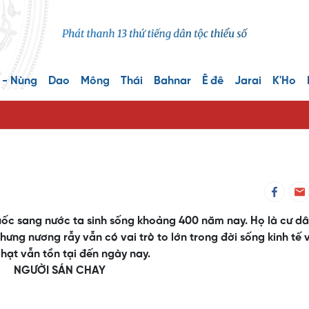
 - Nùng
Dao
Mông
Thái
Bahnar
Ê đê
Jarai
K'Ho
uốc sang nước ta sinh sống khoảng 400 năm nay. Họ là cư d
ưng nương rẫy vẫn có vai trò to lớn trong đời sống kinh tế 
 hạt vẫn tồn tại đến ngày nay.
NGƯỜI SÁN CHAY