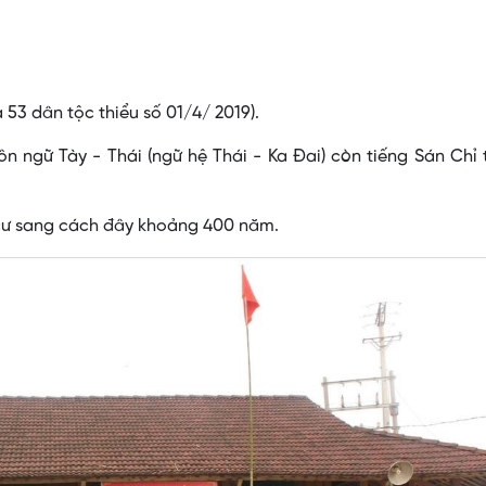
a 53 dân tộc thiểu số 01/4/ 2019).
 ngữ Tày - Thái (ngữ hệ Thái - Ka Ðai) còn tiếng Sán Chỉ
cư sang cách đây khoảng 400 năm.