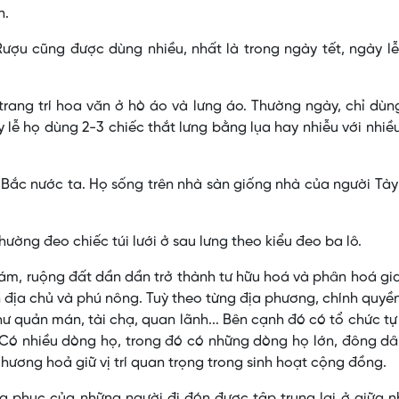
n.
ượu cũng được dùng nhiều, nhất là trong ngày tết, ngày l
rang trí hoa văn ở hò áo và lưng áo. Thường ngày, chỉ dù
 lễ họ dùng 2-3 chiếc thắt lưng bằng lụa hay nhiễu với nhi
 Bắc nước ta. Họ sống trên nhà sàn giống nhà của người Tà
ường đeo chiếc túi lưới ở sau lưng theo kiểu đeo ba lô.
m, ruộng đất dần dần trở thành tư hữu hoá và phân hoá gi
n địa chủ và phú nông. Tuỳ theo từng địa phương, chính quyề
ư quản mán, tài chạ, quan lãnh... Bên cạnh đó có tổ chức t
 Có nhiều dòng họ, trong đó có những dòng họ lớn, đông d
hương hoả giữ vị trí quan trọng trong sinh hoạt cộng đồng.
ang phục của những người đi đón được tập trung lại ở giữa 