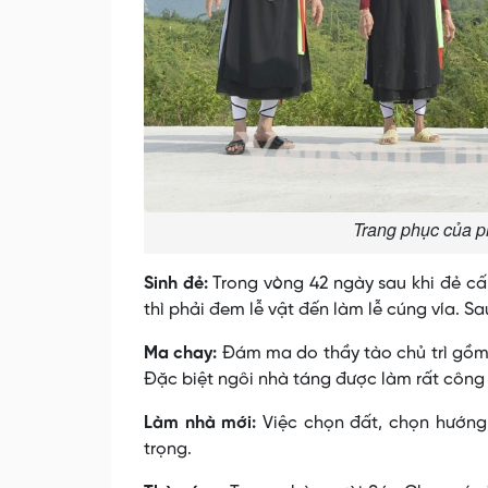
Trang phục của p
Sinh đẻ:
Trong vòng 42 ngày sau khi đẻ cấ
thì phải đem lễ vật đến làm lễ cúng vía. Sa
Ma chay:
Ðám ma do thầy tào chủ trì gồm 
Ðặc biệt ngôi nhà táng được làm rất công
Làm nhà mới:
Việc chọn đất, chọn hướng
trọng.