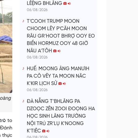
LÊỆNG BHLÂNG
06/08/2026
T’COOH TRUMP MOON
CHOOM LÊY P’CĂH MOON
RÂU GR’HOOT BHRỢ OOY EO
BIỂN HORMUZ OOY 48 GIỜ
NÂU A’TÔH
06/08/2026
HUẾ: MOONG ÂNG MANƯIH
PA CÔ VÊY TA MOON NĂC
K’KIR LỊCH SỬ
06/08/2026
Hoàng
ĐÀ NẴNG T’BHLÂNG PA
DZOỌC ZÊN ZOOI ĐOỌNG HA
HỌC SINH LÂNG TRƯỜNG
trò to
NỘI TRÚ ZR’LỤ K’NOONG
. Ðánh
K’TIÊC
n thực
06/08/2026