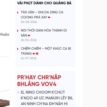
a
VÀI PHÚT DÀNH CHO QUẢNG BÁ
y
TRÀ VÂN – ĐHỊ DA DING CA
COONG PRÁ XAY
V
06/08/2026
NƠI THỜI GIAN HÓA THÀNH DI
i
 thuộc
SẢN
25/05/2026
d
CHIÊM CHIÊM – MỘT KHÚC CA BI
e
TRÁNG
24/07/2026
o
PR'HAY CHR'NĂP
BHLÂNG VOV4
EL NINO CHOOM K’CHƯT
K’NỌO 49 ỰC MANƯIH LÊY BIL
AN NINH CH’NA ĐH’NĂH HI