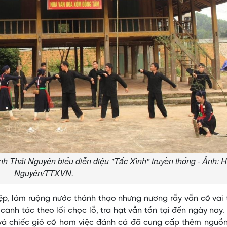
nh Thái Nguyên biểu diễn điệu "Tắc Xình" truyền thống - Ảnh: 
Nguyên/TTXVN.
p, làm ruộng nước thành thạo nhưng nương rẫy vẫn có vai 
canh tác theo lối chọc lỗ, tra hạt vẫn tồn tại đến ngày nay
m và chiếc giỏ có hom việc đánh cá đã cung cấp thêm nguồ