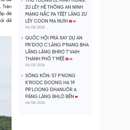
THỦ TƯỚNG LÊ MINH HƯNG:
. Trên
ZƯ LÊY HỆ THỐNG AN NINH
sắp đẻ
MẠNG NẮC PA TÊỆT LÂNG ZƯ
ải để
LÊY COON MA NƯIH
06/08/2026
QUỐC HỘI PRÁ XAY DỰ ÁN
PR’ĐƠỢ C’LÂNG P’RANG BHA
LẦNG LÂNG BHRỢ T’VAIH
THÀNH PHỐ T’MÊÊ
06/08/2026
SÔNG KÔN: 57 P’NONG
K’ROỌC ĐOỌNG HA 19
PR’LOỌNG ĐHANUÔR A
PĂNG LÂNG BHLÔ BỀN
06/08/2026