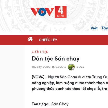
Việt
Tày
CHÊẾC LÊY
GIỚI THIỆU
Dân tộc Sán chay
Thứ bảy, 00:00, 16/03/2013
VOV4
[VOV4] - Người Sán Chay di cư từ Trung Q
nông nghiệp, làm ruộng nước thành thạo nh
phương thức canh tác theo lối chọc lỗ, tra
Tên tự gọi:
Sán Chay