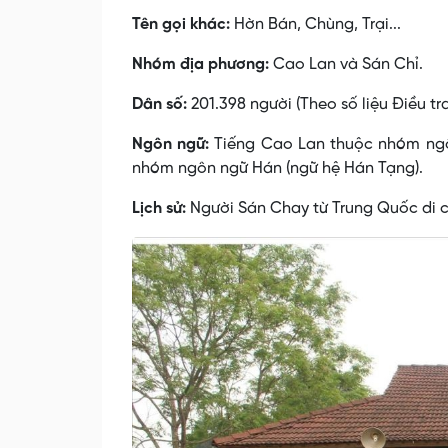
Tên gọi khác:
Hờn Bán, Chùng, Trại...
Nhóm địa phương:
Cao Lan và Sán Chỉ.
Dân số:
201.398 người (Theo số liệu Điều tr
Ngôn ngữ:
Tiếng Cao Lan thuộc nhóm ngôn
nhóm ngôn ngữ Hán (ngữ hệ Hán Tạng).
Lịch sử:
Người Sán Chay từ Trung Quốc di 