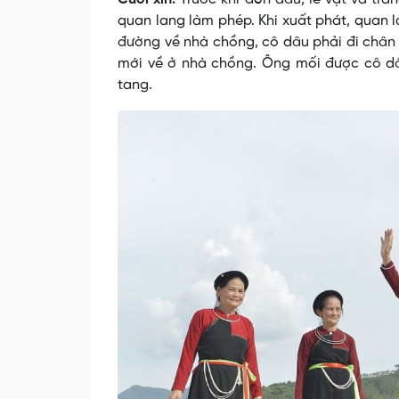
quan lang làm phép. Khi xuất phát, quan l
đường về nhà chồng, cô dâu phải đi chân 
mới về ở nhà chồng. Ông mối được cô dâu
tang.