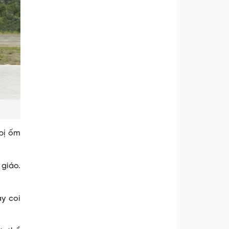
 bị ốm
 giáo.
y coi