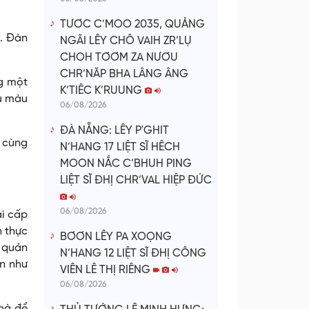
TƯƠC C’MOO 2035, QUẢNG
ễ. Ðàn
NGÃI LÊY CHÔ VAIH ZR’LỤ
CHOH TƠƠM ZA NƯƠU
CHR’NĂP BHA LÂNG ÂNG
ng một
K’TIÊC K’RUUNG
ều màu
06/08/2026
ĐÀ NẴNG: LÊY P'GHIT
y cùng
N’HANG 17 LIỆT SĨ HÊCH
MOON NẮC C’BHUH PING
LIỆT SĨ ĐHỊ CHR’VAL HIỆP ĐỨC
06/08/2026
ai cấp
n thực
BƠƠN LÊY PA XOỌNG
ự quản
N’HANG 12 LIỆT SĨ ĐHỊ CÔNG
ân như
VIÊN LÊ THỊ RIÊNG
06/08/2026
nhà để