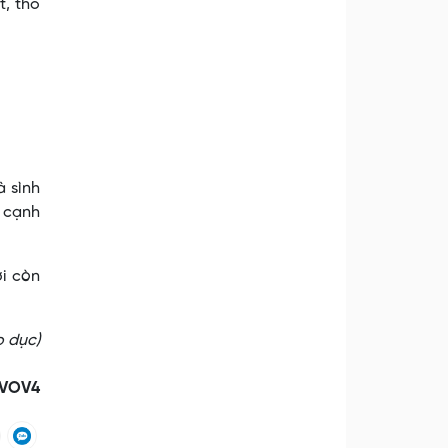
t, thổ
à sình
n cạnh
ơi còn
o dục)
VOV4