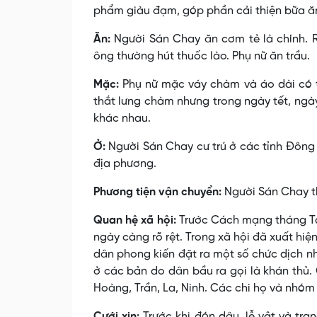
phẩm giàu đạm, góp phần cải thiện bữa ă
Ăn:
Người Sán Chay ăn cơm tẻ là chính. R
ông thường hút thuốc lào. Phụ nữ ăn trầu.
Mặc:
Phụ nữ mặc váy chàm và áo dài có t
thắt lưng chàm nhưng trong ngày tết, ngày
khác nhau.
Ở:
Người Sán Chay cư trú ở các tỉnh Ðông
địa phương.
Phương tiện vận chuyển:
Người Sán Chay th
Quan hệ xã hội:
Trước Cách mạng tháng Tá
ngày càng rõ rệt. Trong xã hội đã xuất hiệ
dân phong kiến đặt ra một số chức dịch nh
ở các bản do dân bầu ra gọi là khán thủ.
Hoàng, Trần, La, Ninh. Các chi họ và nhóm 
Cưới xin:
Trước khi đón dâu, lễ vật và tr