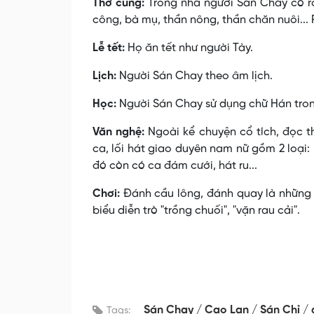
Thờ cúng:
Trong nhà người Sán Chay có rất
công, bà mụ, thần nông, thần chăn nuôi..
Lễ tết:
Họ ăn tết như người Tày.
Lịch:
Người Sán Chay theo âm lịch.
Học:
Người Sán Chay sử dụng chữ Hán tron
Văn nghệ:
Ngoài kể chuyện cổ tích, đọc t
ca, lối hát giao duyên nam nữ gồm 2 loại
đó còn có ca đám cưới, hát ru...
Chơi:
Ðánh cầu lông, đánh quay là những 
biểu diễn trò "trồng chuối", "vặn rau cải".
Sán Chay
Cao Lan
Sán Chỉ
Tags: