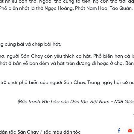
 nhiều bàn thờ. Ngoài thờ cúng tổ tiên, họ còn thờ trời đấ
. Phổ biến nhất là thờ Ngọc Hoàng, Phật Nam Hoa, Táo Quân.
g cúng bái và chép bài hát.
hơ, người Sán Chay còn yêu thích ca hát. Phổ biến hơn cả l
: hát ở bản về ban đêm và hát trên đường đi hoặc ở chợ. Bê
trò chơi phổ biến của người Sán Chay. Trong ngày hội có n
(Bức tranh Văn hóa các Dân tộc Việt Nam - NXB Giá
dân tộc Sán Chay
sắc màu dân tộc