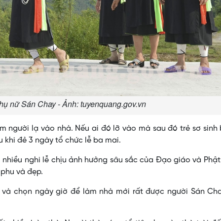
hụ nữ Sán Chay - Ảnh: tuyenquang.gov.vn
m người lạ vào nhà. Nếu ai đó lỡ vào mà sau đó trẻ sơ sinh
u khi đẻ 3 ngày tổ chức lễ ba mai.
nhiều nghi lễ chịu ảnh hưởng sâu sắc của Ðạo giáo và Phật
 phu và đẹp.
 và chọn ngày giờ để làm nhà mới rất được người Sán Cha