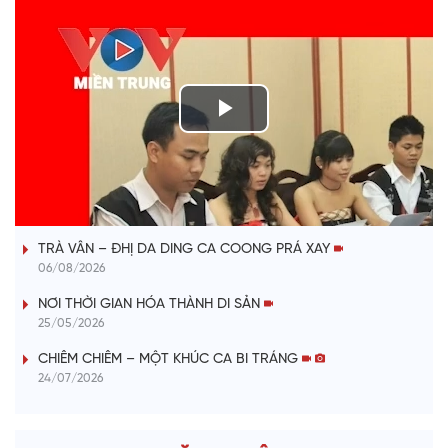
P
l
VÀI PHÚT DÀNH CHO QUẢNG BÁ
a
TRÀ VÂN – ĐHỊ DA DING CA COONG PRÁ XAY
y
06/08/2026
V
NƠI THỜI GIAN HÓA THÀNH DI SẢN
25/05/2026
i
CHIÊM CHIÊM – MỘT KHÚC CA BI TRÁNG
24/07/2026
d
e