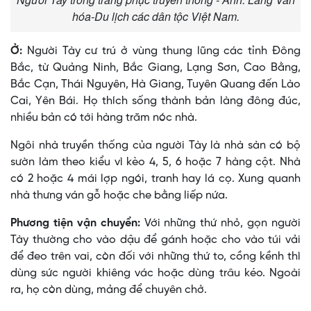
hóa-Du lịch các dân tộc Việt Nam.
Ở:
Người Tày cư trú ở vùng thung lũng các tỉnh Ðông
Bắc, từ Quảng Ninh, Bắc Giang, Lạng Sơn, Cao Bằng,
Bắc Cạn, Thái Nguyên, Hà Giang, Tuyên Quang đến Lào
Cai, Yên Bái. Họ thích sống thành bản làng đông đúc,
nhiều bản có tới hàng trăm nóc nhà.
Ngôi nhà truyền thống của người Tày là nhà sàn có bộ
sườn làm theo kiểu vì kèo 4, 5, 6 hoặc 7 hàng cột. Nhà
có 2 hoặc 4 mái lợp ngói, tranh hay lá cọ. Xung quanh
nhà thưng ván gỗ hoặc che bằng liếp nứa.
Phương tiện vận chuyển:
Với những thứ nhỏ, gọn người
Tày thường cho vào dậu để gánh hoặc cho vào túi vải
để đeo trên vai, còn đối với những thứ to, cồng kềnh thì
dùng sức người khiêng vác hoặc dùng trâu kéo. Ngoài
ra, họ còn dùng, mảng để chuyên chở.