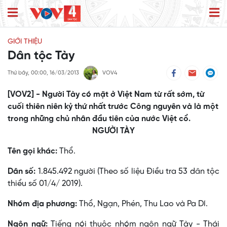
GIỚI THIỆU
Dân tộc Tày
Thứ bảy, 00:00, 16/03/2013
VOV4
[VOV2] - Người Tày có mặt ở Việt Nam từ rất sớm, từ
cuối thiên niên kỷ thứ nhất trước Công nguyên và là một
trong những chủ nhân đầu tiên của nước Việt cổ.
NGƯỜI TÀY
Tên gọi khác:
Thổ.
Dân số:
1.845.492 người (Theo số liệu Điều tra 53 dân tộc
thiểu số 01/4/ 2019).
Nhóm địa phương:
Thổ, Ngạn, Phén, Thu Lao và Pa Dí.
Ngôn ngữ:
Tiếng nói thuộc nhóm ngôn ngữ Tày - Thái