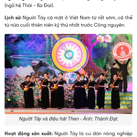
(ngữ hệ Thái - Ka Ðai).
Lịch sử:
Người Tày có mặt ở Việt Nam từ rất sớm, có thể
từ nửa cuối thiên niên kỷ thứ nhất trước Công nguyên.
Người Tày và điệu hát Then - Ảnh: Thành Đạt.
Hoạt động sản xuất:
Người Tày là cư dân nông nghiệp