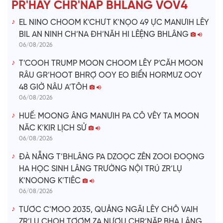
PR'HAY CHR'NĂP BHLÂNG VOV4
o
EL NINO CHOOM K’CHƯT K’NỌO 49 ỰC MANƯIH LÊY
BIL AN NINH CH’NA ĐH’NĂH HI LÊỆNG BHLÂNG
06/08/2026
T’COOH TRUMP MOON CHOOM LÊY P’CĂH MOON
RÂU GR’HOOT BHRỢ OOY EO BIỂN HORMUZ OOY
48 GIỜ NÂU A’TÔH
06/08/2026
HUẾ: MOONG ÂNG MANƯIH PA CÔ VÊY TA MOON
NĂC K’KIR LỊCH SỬ
06/08/2026
ĐÀ NẴNG T’BHLÂNG PA DZOỌC ZÊN ZOOI ĐOỌNG
HA HỌC SINH LÂNG TRƯỜNG NỘI TRÚ ZR’LỤ
K’NOONG K’TIÊC
06/08/2026
TƯƠC C’MOO 2035, QUẢNG NGÃI LÊY CHÔ VAIH
ZR’LỤ CHOH TƠƠM ZA NƯƠU CHR’NĂP BHA LÂNG