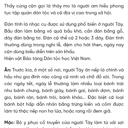
Thầy cúng còn gọi là thày mo là người am hiểu phong
tục tập quán dân tộc và có địa vị cao trong xã hội.
Ðàn tính là nhạc cụ được sử dụng phổ biến ở người Tày.
Bầu đàn làm bằng vỏ quả bầu khô, cần đàn bằng gỗ,
dây đàn bằng tơ. Ðàn có thể có 2 hoặc 3 dây. Ðàn tính
thường dùng trong nghi lễ, đệm cho hát then, ngày nay
còn dùng biểu diễn trên sân khấu.
Hiện vật Bảo tàng Dân tộc học Việt Nam.
Ăn:
Trước kia, ở một số nơi, người Tày ăn nếp là chính và
hầu như gia đình nào cũng có ninh và chõ đồ xôi. Trong
các ngày tết, ngày lễ thường làm nhiều loại bánh trái
như bánh chưng, bánh giày, bánh gai, bánh dợm, bánh
gio, bánh rán, bánh trôi, bánh khảo... Ðặc biệt có loại
bánh bột hấp dẫn nhân bằng trứng kiến và cốm được
làm từ thóc nếp non hơ lửa, hoặc rang rồi đem giã.
Mặc:
Bộ y phục cổ truyền của người Tày làm từ vải sợi