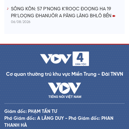
SÔNG KÔN: 57 P’NONG K’ROỌC ĐOỌNG HA 19
PR’LOỌNG ĐHANUÔR A PĂNG LÂNG BHLÔ BỀN
06/08/2026
Cơ quan thường trú khu vực Miền Trung - Đài TNVN
Giám đốc: PHẠM TẤN TƯ
Phó Giám đốc: A LĂNG DUY - Phó Giám đốc: PHAN
THANH HÀ