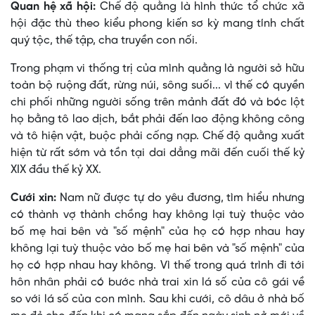
Quan hệ xã hội:
Chế độ quằng là hình thức tổ chức xã
hội đặc thù theo kiểu phong kiến sơ kỳ mang tính chất
quý tộc, thế tập, cha truyền con nối.
Trong phạm vi thống trị của mình quằng là người sở hữu
toàn bộ ruộng đất, rừng núi, sông suối... vì thế có quyền
chi phối những người sống trên mảnh đất đó và bóc lột
họ bằng tô lao dịch, bắt phải đến lao động không công
và tô hiện vật, buộc phải cống nạp. Chế độ quằng xuất
hiện từ rất sớm và tồn tại dai dẳng mãi đến cuối thế kỷ
XIX đầu thế kỷ XX.
Cưới xin:
Nam nữ được tự do yêu đương, tìm hiểu nhưng
có thành vợ thành chồng hay không lại tuỳ thuộc vào
bố mẹ hai bên và "số mệnh" của họ có hợp nhau hay
không lại tuỳ thuộc vào bố mẹ hai bên và "số mệnh" của
họ có hợp nhau hay không. Vì thế trong quá trình đi tới
hôn nhân phải có bước nhà trai xin lá số của cô gái về
so với lá số của con mình. Sau khi cưới, cô dâu ở nhà bố