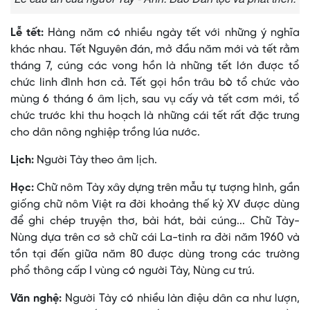
Lễ tết:
Hàng năm có nhiều ngày tết với những ý nghĩa
khác nhau. Tết Nguyên đán, mở đầu năm mới và tết rằm
tháng 7, cúng các vong hồn là những tết lớn được tổ
chức linh đình hơn cả. Tết gọi hồn trâu bò tổ chức vào
mùng 6 tháng 6 âm lịch, sau vụ cấy và tết cơm mới, tổ
chức trước khi thu hoạch là những cái tết rất đặc trưng
cho dân nông nghiệp trồng lúa nước.
Lịch:
Người Tày theo âm lịch.
Học:
Chữ nôm Tày xây dựng trên mẫu tự tượng hình, gần
giống chữ nôm Việt ra đời khoảng thế kỷ XV được dùng
để ghi chép truyện thơ, bài hát, bài cúng... Chữ Tày-
Nùng dựa trên cơ sở chữ cái La-tinh ra đời năm 1960 và
tồn tại đến giữa năm 80 được dùng trong các trường
phổ thông cấp I vùng có người Tày, Nùng cư trú.
Văn nghệ:
Người Tày có nhiều làn điệu dân ca như lượn,