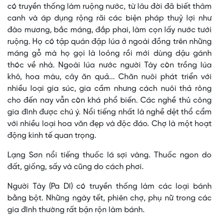
có truyền thống làm ruộng nước, từ lâu đời đã biết thâm
canh và áp dụng rộng rãi các biện pháp thuỷ lợi như
đào mương, bắc máng, đắp phai, làm cọn lấy nước tưới
ruộng. Họ có tập quán đập lúa ở ngoài đồng trên những
máng gỗ mà họ gọi là loỏng rồi mới dùng dậu gánh
thóc về nhà. Ngoài lúa nước người Tày còn trồng lúa
khô, hoa màu, cây ăn quả... Chăn nuôi phát triển với
nhiều loại gia súc, gia cầm nhưng cách nuôi thả rông
cho đến nay vẫn còn khá phổ biến. Các nghề thủ công
gia đình được chú ý. Nổi tiếng nhất là nghề dệt thổ cẩm
với nhiều loại hoa văn đẹp và độc đáo. Chợ là một hoạt
động kinh tế quan trọng.
Lạng Sơn nổi tiếng thuốc lá sợi vàng. Thuốc ngon do
đất, giống, sấy và cũng do cách phơi.
Người Tày (Pa Dí) có truyền thống làm các loại bánh
bằng bột. Những ngày tết, phiên chợ, phụ nữ trong các
gia đình thường rất bận rộn làm bánh.