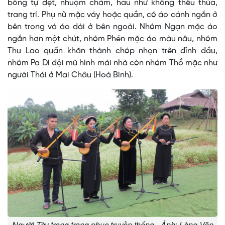
bông tự dệt, nhuộm chàm, hầu như không thêu thùa,
trang trí. Phụ nữ mặc váy hoặc quần, có áo cánh ngắn ở
bên trong và áo dài ở bên ngoài. Nhóm Ngạn mặc áo
ngắn hơn một chút, nhóm Phén mặc áo màu nâu, nhóm
Thu Lao quấn khăn thành chóp nhọn trên đỉnh đầu,
nhóm Pa Dí đội mũ hình mái nhà còn nhóm Thổ mặc như
người Thái ở Mai Châu (Hoà Bình).
Người Tày trong trang phục truyền thống - Ảnh: Làng Văn