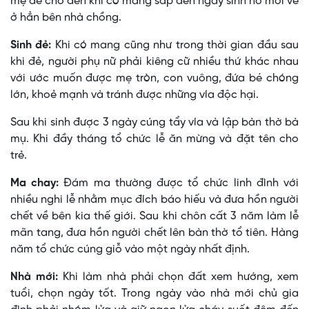
mẹ đẻ cho đến khi có mang sắp đến ngày sinh nở mới về
ở hẳn bên nhà chồng.
Sinh đẻ:
Khi có mang cũng như trong thời gian đầu sau
khi đẻ, người phụ nữ phải kiêng cữ nhiều thứ khác nhau
với ước muốn được mẹ tròn, con vuông, đứa bé chóng
lớn, khoẻ mạnh và tránh được những vía độc hại.
Sau khi sinh được 3 ngày cúng tẩy vía và lập bàn thờ bà
mụ. Khi đầy tháng tổ chức lễ ăn mừng và đặt tên cho
trẻ.
Ma chay:
Ðám ma thường được tổ chức linh đình với
nhiều nghi lễ nhằm mục đích báo hiếu và đưa hồn người
chết về bên kia thế giới. Sau khi chôn cất 3 năm làm lễ
mãn tang, đưa hồn người chết lên bàn thờ tổ tiên. Hàng
năm tổ chức cúng giỗ vào một ngày nhất định.
Nhà mới:
Khi làm nhà phải chọn đất xem hướng, xem
tuổi, chọn ngày tốt. Trong ngày vào nhà mới chủ gia