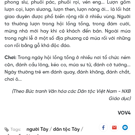
phong slư, phuối pác, phuối rọi, vén eng... Lượn gồm
lượn cọi, lượn slương, lượn then, lượn nàng ới... là lối hát
giao duyên được phổ biến rộng rãi ở nhiều vùng. Người
ta thường lượn trong hội lồng tồng, trong đám cưới,
mừng nhà mới hay khi có khách đến bản. Ngoài múa
trong nghi lễ ở một số địa phương có múa rối với những
con rối bằng gỗ khá độc đáo.
Chơi:
Trong ngày hội lồng tồng ở nhiều nơi tổ chức ném
còn, đánh cầu lông, kéo co, múa sư tử, đánh cờ tướng...
Ngày thường trẻ em đánh quay, đánh khăng, đánh chắt,
chơi ô...
(Theo Bức tranh Văn hóa các Dân tộc Việt Nam - NXB
Giáo dục)
VOV4
người Tày
dân tộc Tày
Tags: