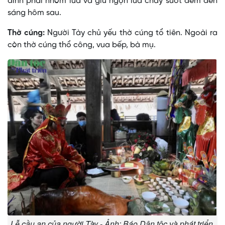
đình phải nhóm lửa và giữ ngọn lửa cháy suốt đêm đến
sáng hôm sau.
Thờ cúng:
Người Tày chủ yếu thờ cúng tổ tiên. Ngoài ra
còn thờ cúng thổ công, vua bếp, bà mụ.
Lễ cầu an của người Tày - Ảnh: Báo Dân tộc và phát triển.