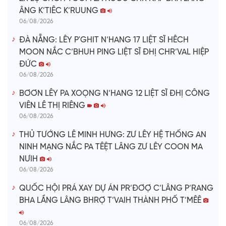
ÂNG K’TIÊC K’RUUNG
06/08/2026
ĐÀ NẴNG: LÊY P'GHIT N’HANG 17 LIỆT SĨ HÊCH
MOON NẮC C’BHUH PING LIỆT SĨ ĐHỊ CHR’VAL HIỆP
ĐỨC
06/08/2026
BƠƠN LÊY PA XOỌNG N’HANG 12 LIỆT SĨ ĐHỊ CÔNG
VIÊN LÊ THỊ RIÊNG
06/08/2026
THỦ TƯỚNG LÊ MINH HƯNG: ZƯ LÊY HỆ THỐNG AN
NINH MẠNG NẮC PA TÊỆT LÂNG ZƯ LÊY COON MA
NƯIH
06/08/2026
QUỐC HỘI PRÁ XAY DỰ ÁN PR’ĐƠỢ C’LÂNG P’RANG
BHA LẦNG LÂNG BHRỢ T’VAIH THÀNH PHỐ T’MÊÊ
06/08/2026