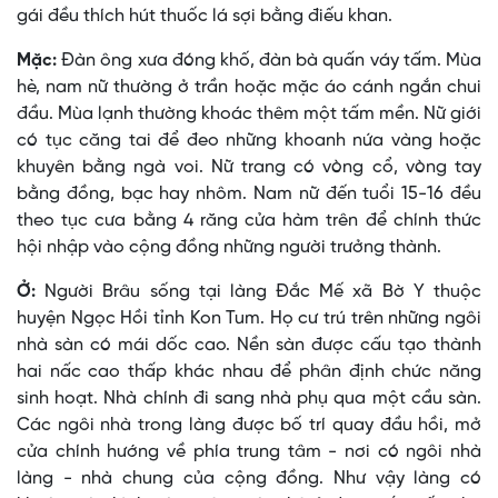
gái đều thích hút thuốc lá sợi bằng điếu khan.
Mặc:
Ðàn ông xưa đóng khố, đàn bà quấn váy tấm. Mùa
hè, nam nữ thường ở trần hoặc mặc áo cánh ngắn chui
đầu. Mùa lạnh thường khoác thêm một tấm mền. Nữ giới
có tục căng tai để đeo những khoanh nứa vàng hoặc
khuyên bằng ngà voi. Nữ trang có vòng cổ, vòng tay
bằng đồng, bạc hay nhôm. Nam nữ đến tuổi 15-16 đều
theo tục cưa bằng 4 răng cửa hàm trên để chính thức
hội nhập vào cộng đồng những người trưởng thành.
Ở:
Người Brâu sống tại làng Ðắc Mế xã Bờ Y thuộc
huyện Ngọc Hồi tỉnh Kon Tum. Họ cư trú trên những ngôi
nhà sàn có mái dốc cao. Nền sàn được cấu tạo thành
hai nấc cao thấp khác nhau để phân định chức năng
sinh hoạt. Nhà chính đi sang nhà phụ qua một cầu sàn.
Các ngôi nhà trong làng được bố trí quay đầu hồi, mở
cửa chính hướng về phía trung tâm - nơi có ngôi nhà
làng - nhà chung của cộng đồng. Như vậy làng có