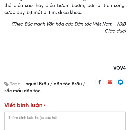
thả diều sáo, hay diều bươm bướm, bơi lội trên sông,
cướp dây, bịt mắt đi tìm, đi cà kheo...
(Theo Bức tranh Văn hóa các Dân tộc Việt Nam - NXB
Giáo dục)
VOV4
người Brâu
dân tộc Brâu
Tags:
sắc mầu dân tộc
Viết bình luận