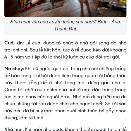
Sinh hoạt văn hóa truyền thống của người Brâu - Ảnh:
Thành Đạt.
Cưới xin:
Lễ cưới được tổ chức ở nhà gái song do nhà
trai chi phí. Sau lễ kết hôn, tục ở rể được kéo dài khoảng
4 -5 năm và tiếp đó là thời kỳ luân cư của đôi trai gái.
Ma chay:
Khi có người quá cố, tang chủ nổi chiêng trống
để báo tang. Thi hài được liệm trong quan tài bằng thân
cây khoét rỗng để ở nhà tang mới dựng gần nhà ở.
Quan tài chôn nửa chìm nửa nổi là một đặc trưng trong
tục lệ ma chay của người Brâu. Nhà mồ dựng trên mộ để
chứa những tài sản được chia cho người chết. Số tài sản
này đều đã bị huỷ một phần dưới hình thức bẻ gẫy, chọc
thủng, làm sứt mẻ...
Nhà mới:
Khi ngôi nhà được khánh thành, người ta làm lễ