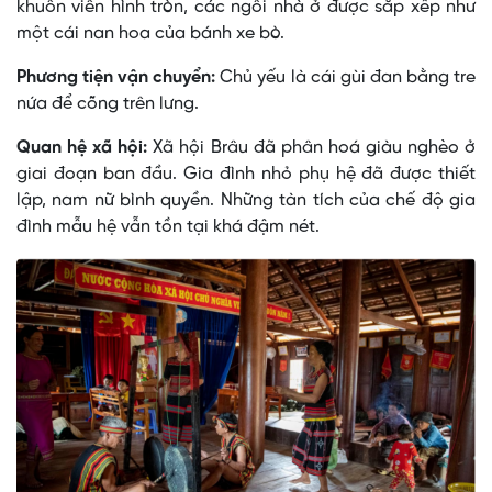
khuôn viên hình tròn, các ngôi nhà ở được sắp xếp như
một cái nan hoa của bánh xe bò.
Phương tiện vận chuyển:
Chủ yếu là cái gùi đan bằng tre
nứa để cõng trên lưng.
Quan hệ xã hội:
Xã hội Brâu đã phân hoá giàu nghèo ở
giai đoạn ban đầu. Gia đình nhỏ phụ hệ đã được thiết
lập, nam nữ bình quyền. Những tàn tích của chế độ gia
đình mẫu hệ vẫn tồn tại khá đậm nét.