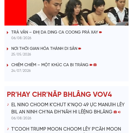
l
VÀI PHÚT DÀNH CHO QUẢNG BÁ
a
TRÀ VÂN – ĐHỊ DA DING CA COONG PRÁ XAY
y
06/08/2026
V
NƠI THỜI GIAN HÓA THÀNH DI SẢN
25/05/2026
i
CHIÊM CHIÊM – MỘT KHÚC CA BI TRÁNG
24/07/2026
d
e
PR'HAY CHR'NĂP BHLÂNG VOV4
o
EL NINO CHOOM K’CHƯT K’NỌO 49 ỰC MANƯIH LÊY
BIL AN NINH CH’NA ĐH’NĂH HI LÊỆNG BHLÂNG
06/08/2026
T’COOH TRUMP MOON CHOOM LÊY P’CĂH MOON