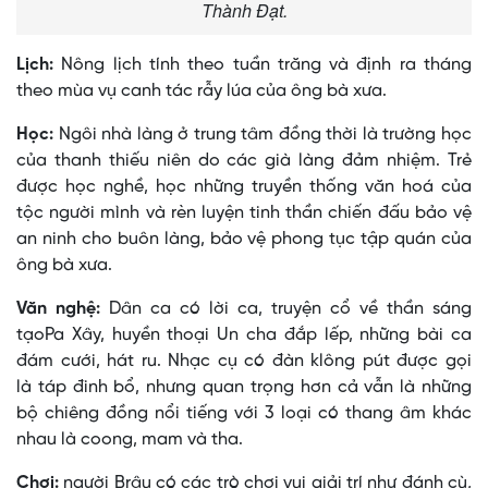
Thành Đạt.
Lịch:
Nông lịch tính theo tuần trăng và định ra tháng
theo mùa vụ canh tác rẫy lúa của ông bà xưa.
Học:
Ngôi nhà làng ở trung tâm đồng thời là trường học
của thanh thiếu niên do các già làng đảm nhiệm. Trẻ
được học nghề, học những truyền thống văn hoá của
tộc người mình và rèn luyện tinh thần chiến đấu bảo vệ
an ninh cho buôn làng, bảo vệ phong tục tập quán của
ông bà xưa.
Văn nghệ:
Dân ca có lời ca, truyện cổ về thần sáng
tạoPa Xây, huyền thoại Un cha đắp lếp, những bài ca
đám cưới, hát ru. Nhạc cụ có đàn klông pút được gọi
là táp đinh bổ, nhưng quan trọng hơn cả vẫn là những
bộ chiêng đồng nổi tiếng với 3 loại có thang âm khác
nhau là coong, mam và tha.
Chơi:
người Brâu có các trò chơi vui giải trí như đánh cù,