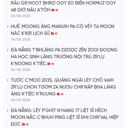
RÂU GR’HOOT BHRỢ OOY EO BIỂN HORMUZ OOY
48 GIỜ NÂU A’TÔH
06/08/2026
HUẾ: MOONG ÂNG MANƯIH PA CÔ VÊY TA MOON
NĂC K’KIR LỊCH SỬ
06/08/2026
ĐÀ NẴNG T’BHLÂNG PA DZOỌC ZÊN ZOOI ĐOỌNG
HA HỌC SINH LÂNG TRƯỜNG NỘI TRÚ ZR’LỤ
K’NOONG K’TIÊC
06/08/2026
TƯƠC C’MOO 2035, QUẢNG NGÃI LÊY CHÔ VAIH
ZR’LỤ CHOH TƠƠM ZA NƯƠU CHR’NĂP BHA LÂNG
ÂNG K’TIÊC K’RUUNG
06/08/2026
ĐÀ NẴNG: LÊY P'GHIT N’HANG 17 LIỆT SĨ HÊCH
MOON NẮC C’BHUH PING LIỆT SĨ ĐHỊ CHR’VAL HIỆP
ĐỨC