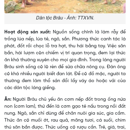
Dân tộc Brâu - Ảnh: TTXVN.
Hoạt động sản xuất:
Nguồn sống chính là làm rẫy để
trồng lúa nếp, lúa tẻ, ngô, sắn. Phương thức canh tác là
phát, đốt rồi chọc lỗ tra hạt, thu hái bằng tay. Việc săn
bắn, hái lượm còn chiếm vị trí quan trọng, đem lại thức
ăn khá thường xuyên cho mọi gia đình. Trong làng người
Brâu sinh sống có lò rèn để sửa chữa nông cụ. Ðàn ông
có khá nhiều người biết đan lát. Ðể có đồ mặc, người ta
thường đem lâm thổ sản đổi lấy váy áo hoặc vải của
các dân tộc láng giềng.
Ăn:
Người Brâu chủ yếu ăn cơm nếp đốt trong ống nứa
non (cơm lam), thứ đến là cơm gạo tẻ nấu trong nồi đất
nung. Ngô, sắn chỉ dùng để chăn nuôi gia súc, gia cầm.
Thức ăn có muối ớt, rau quả, măng tươi, cá suối, chim
thú săn bắn được. Thức uống có rượu cần. Trẻ, già, trai,