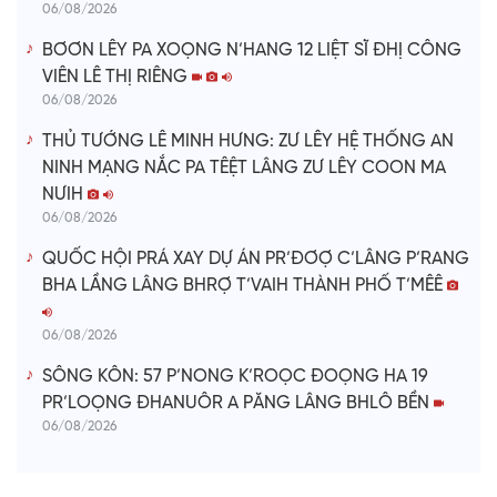
06/08/2026
BƠƠN LÊY PA XOỌNG N’HANG 12 LIỆT SĨ ĐHỊ CÔNG
VIÊN LÊ THỊ RIÊNG
06/08/2026
THỦ TƯỚNG LÊ MINH HƯNG: ZƯ LÊY HỆ THỐNG AN
NINH MẠNG NẮC PA TÊỆT LÂNG ZƯ LÊY COON MA
NƯIH
06/08/2026
QUỐC HỘI PRÁ XAY DỰ ÁN PR’ĐƠỢ C’LÂNG P’RANG
BHA LẦNG LÂNG BHRỢ T’VAIH THÀNH PHỐ T’MÊÊ
06/08/2026
SÔNG KÔN: 57 P’NONG K’ROỌC ĐOỌNG HA 19
PR’LOỌNG ĐHANUÔR A PĂNG LÂNG BHLÔ BỀN
06/08/2026