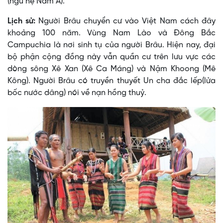
(ngữ hệ Nam Á).
Lịch sử:
Người Brâu chuyển cư vào Việt Nam cách đây
khoảng 100 năm. Vùng Nam Lào và Ðông Bắc
Campuchia là nơi sinh tụ của người Brâu. Hiện nay, đại
bộ phận cộng đồng này vẫn quần cư trên lưu vực các
dòng sông Xê Xan (Xê Ca Máng) và Nậm Khoong (Mê
Kông). Người Brâu có truyền thuyết Un cha đắc lếp(lửa
bốc nước dâng) nói về nạn hồng thuỷ.