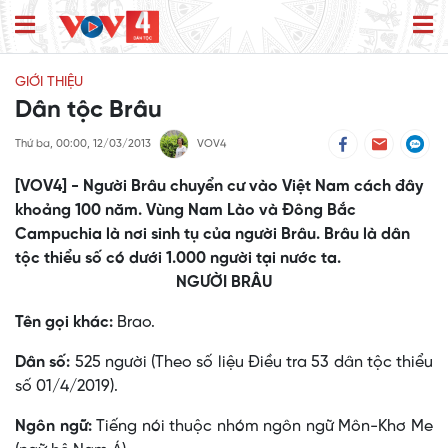
GIỚI THIỆU
Dân tộc Brâu
Thứ ba, 00:00, 12/03/2013
VOV4
[VOV4] - Người Brâu chuyển cư vào Việt Nam cách đây
khoảng 100 năm. Vùng Nam Lào và Ðông Bắc
Campuchia là nơi sinh tụ của người Brâu. Brâu là dân
tộc thiểu số có dưới 1.000 người tại nước ta.
NGƯỜI BRÂU
Tên gọi khác:
Brao.
Dân số:
525 người (Theo số liệu Điều tra 53 dân tộc thiểu
số 01/4/2019).
Ngôn ngữ:
Tiếng nói thuộc nhóm ngôn ngữ Môn-Khơ Me