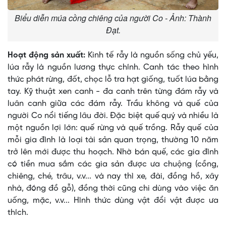
Biểu diễn múa cồng chiêng của người Co - Ảnh: Thành
Đạt.
Hoạt động sản xuất:
Kinh tế rẫy là nguồn sống chủ yếu,
lúa rẫy là nguồn lương thực chính. Canh tác theo hình
thức phát rừng, đốt, chọc lỗ tra hạt giống, tuốt lúa bằng
tay. Kỹ thuật xen canh - đa canh trên từng đám rẫy và
luân canh giữa các đám rẫy. Trầu không và quế của
người Co nổi tiếng lâu đời. Ðặc biệt quế quý và nhiều là
một nguồn lợi lớn: quế rừng và quế trồng. Rẫy quế của
mỗi gia đình là loại tài sản quan trọng, thường 10 năm
trở lên mới được thu hoạch. Nhờ bán quế, các gia đình
có tiền mua sắm các gia sản được ưa chuộng (cồng,
chiêng, ché, trâu, v.v... và nay thì xe, đài, đồng hồ, xây
nhà, đóng đồ gỗ), đồng thời cũng chi dùng vào việc ăn
uống, mặc, v.v... Hình thức dùng vật đổi vật được ưa
thích.