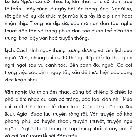
Lễ tết:
Người Co có nhiều lễ, lớn nhất là lễ có đâm trâu
tế thần - đây cũng là ngày hội lớn trong làng. Ngoài ra,
tết gắn với sự kết thúc một mùa lúa rẫy là dịp sinh hoạt
nhộn nhịp. Trong hai dịp đó, các món ăn dân tộc, nghệ
thuật dân tộc và trang phục dân tộc được thể hiện tập
trung, khơi dậy văn hoá truyền thống.
Lịch:
Cách tính ngày tháng tương đương với âm lịch của
người Việt, nhưng chỉ có 10 tháng, tiếp đến là thời gian
nghỉ ngơi sau vụ canh tác. Bên cạnh đó, người Co coi
trọng việc xác định ngày tốt, xấu để thực hiện các công
việc khác nhau.
Văn nghệ:
Ưa thích âm nhạc, dùng bộ chiêng 3 chiếc là
phổ biến: nhạc cụ còn có trống, các loại đàn nhị. Múa
chỉ xuất hiện trong lễ đâm trâu. Các điệu dân ca Xru
(Klu), Agiới được lưu truyền rộng rãi. Vốn truyện cổ khá
phong phú, có huyền thoại, truyền thuyết, truyện ngụ
ngôn... Nghệ thuật trang trí tập trung nhất ở cây cột lễ
và cái "gu" trong lễ hội đâm trâu.