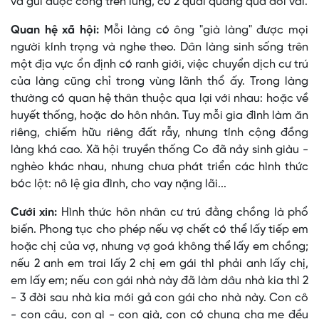
và gùi được cõng trên lưng, có 2 quai quàng qua đôi vai.
Quan hệ xã hội:
Mỗi làng có ông "già làng" được mọi
người kính trọng và nghe theo. Dân làng sinh sống trên
một địa vực ổn định có ranh giới, việc chuyển dịch cư trú
của làng cũng chỉ trong vùng lãnh thổ ấy. Trong làng
thường có quan hệ thân thuộc qua lại với nhau: hoặc về
huyết thống, hoặc do hôn nhân. Tuy mỗi gia đình làm ăn
riêng, chiếm hữu riêng đất rẫy, nhưng tính cộng đồng
làng khá cao. Xã hội truyền thống Co đã nảy sinh giàu -
nghèo khác nhau, nhưng chưa phát triển các hình thức
bóc lột: nô lệ gia đình, cho vay nặng lãi...
Cưới xin:
Hình thức hôn nhân cư trú đằng chồng là phổ
biến. Phong tục cho phép nếu vợ chết có thể lấy tiếp em
hoặc chị của vợ, nhưng vợ goá không thể lấy em chồng;
nếu 2 anh em trai lấy 2 chị em gái thì phải anh lấy chị,
em lấy em; nếu con gái nhà này đã làm dâu nhà kia thì 2
- 3 đời sau nhà kia mới gả con gái cho nhà này. Con cô
- con cậu, con gì - con già, con có chung cha mẹ đều