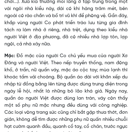
chơi...). Xưa kia thường mỗi làng ở tập trung trong một
vài ngôi nhà kiểu này, dài có khi hàng trăm mét, bên
ngoài có rào chắn và bố trí vũ khí để phòng vệ. Gần đây,
khắp vùng người Co phát triển trào lưu từng gia đình
tách ra làm nhà ở riêng, nhà trệt, dựng theo kiểu nhà
người Việt ở địa phương, đã có nhiều nhà lợp tôn, lợp
ngói, cả nhà xây nữa.
Mặc:
Ðồ mặc của người Co chủ yếu mua của người Xơ
Ðăng và người Việt. Theo nếp truyền thống, nam đóng
khố, ở trần, nữ quấn váy, mặc áo cộc tay; mùa lạnh thì
khoác tấm vải choàng. Bộ quần áo dài với khăn xếp du
nhập từ đồng bằng lên từng được dùng trưng diện trong
ngày lễ hội, nhất là những bô lão khá giả. Ngày nay,
quần áo người Việt được dùng lan tràn, váy còn thấy
một số phụ nữ mặc nhưng đều dùng vải công nghiệp.
Các loại vòng trang sức cũng chỉ bắt gặp thưa thớt, đơn
giản, không dễ tìm được những phụ nữ quấn nhiều chuỗi
hạt cườm quanh đầu, quanh cổ tay, cổ chân, trước ngực