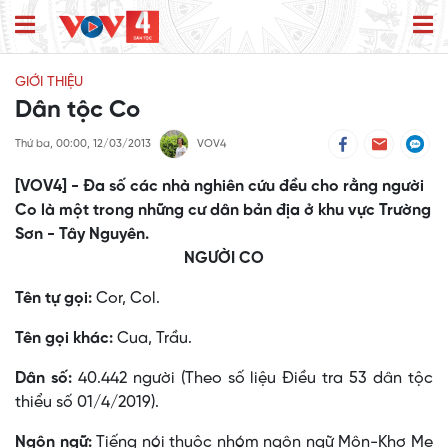
GIỚI THIỆU
Dân tộc Co
Thứ ba, 00:00, 12/03/2013
VOV4
[VOV4] - Đa số các nhà nghiên cứu đều cho rằng người
Co là một trong những cư dân bản địa ở khu vực Trường
Sơn - Tây Nguyên.
NGƯỜI CO
Tên tự gọi:
Cor, Col.
Tên gọi khác:
Cua, Trầu.
Dân số:
40.442 người (Theo số liệu Điều tra 53 dân tộc
thiểu số 01/4/2019).
Ngôn ngữ:
Tiếng nói thuộc nhóm ngôn ngữ Môn-Khơ Me