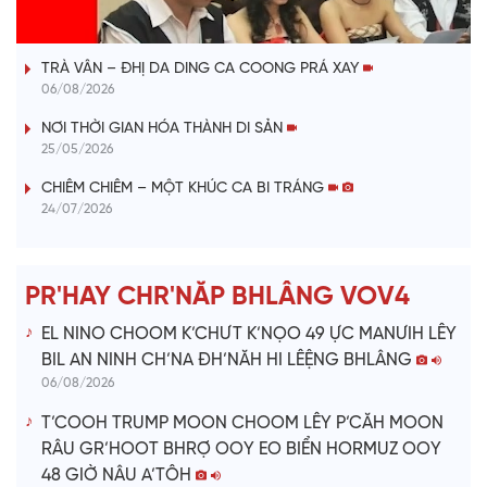
VÀI PHÚT DÀNH CHO QUẢNG BÁ
a
TRÀ VÂN – ĐHỊ DA DING CA COONG PRÁ XAY
y
06/08/2026
V
NƠI THỜI GIAN HÓA THÀNH DI SẢN
25/05/2026
i
CHIÊM CHIÊM – MỘT KHÚC CA BI TRÁNG
24/07/2026
d
e
PR'HAY CHR'NĂP BHLÂNG VOV4
o
EL NINO CHOOM K’CHƯT K’NỌO 49 ỰC MANƯIH LÊY
BIL AN NINH CH’NA ĐH’NĂH HI LÊỆNG BHLÂNG
06/08/2026
T’COOH TRUMP MOON CHOOM LÊY P’CĂH MOON
RÂU GR’HOOT BHRỢ OOY EO BIỂN HORMUZ OOY
48 GIỜ NÂU A’TÔH