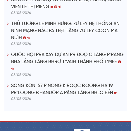
VIÊN LÊ THỊ RIÊNG
06/08/2026
THỦ TƯỚNG LÊ MINH HƯNG: ZƯ LÊY HỆ THỐNG AN
NINH MẠNG NẮC PA TÊỆT LÂNG ZƯ LÊY COON MA
NƯIH
06/08/2026
QUỐC HỘI PRÁ XAY DỰ ÁN PR’ĐƠỢ C’LÂNG P’RANG
BHA LẦNG LÂNG BHRỢ T’VAIH THÀNH PHỐ T’MÊÊ
06/08/2026
SÔNG KÔN: 57 P’NONG K’ROỌC ĐOỌNG HA 19
PR’LOỌNG ĐHANUÔR A PĂNG LÂNG BHLÔ BỀN
06/08/2026