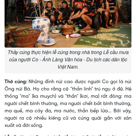
Thầy cúng thực hiện lễ cúng trong nhà trong Lễ cầu mưa
của người Co - Ảnh Làng Văn hóa - Du lịch các dân tộc
Việt Nam.
Thờ cúng:
Những đỉnh núi cao được người Co gọi là núi
Ông núi Bà. Họ cho rằng có "thần linh" trú ngụ ở đó. Hệ
thống "ma" (ka muych) và "thần" (kơi, ma) rất đông: ma
người chết bình thường, ma người chết bất bình thường,
ma quế, ma cây đa, ma nước, thần bếp lửa... Bởi vậy,
người ra có nhiều kiêng cữ và cúng quải gắn với sản
xuất và đời sống.