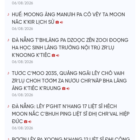
06/08/2026
HUẾ: MOONG ÂNG MANƯIH PA CÔ VÊY TA MOON
NĂC K’KIR LỊCH SỬ
06/08/2026
ĐÀ NẴNG T’BHLÂNG PA DZOỌC ZÊN ZOOI ĐOỌNG
HA HỌC SINH LÂNG TRƯỜNG NỘI TRÚ ZR’LỤ
K’NOONG K’TIÊC
06/08/2026
TƯƠC C’MOO 2035, QUẢNG NGÃI LÊY CHÔ VAIH
ZR’LỤ CHOH TƠƠM ZA NƯƠU CHR’NĂP BHA LÂNG
ÂNG K’TIÊC K’RUUNG
06/08/2026
ĐÀ NẴNG: LÊY P'GHIT N’HANG 17 LIỆT SĨ HÊCH
MOON NẮC C’BHUH PING LIỆT SĨ ĐHỊ CHR’VAL HIỆP
ĐỨC
06/08/2026
BƠƠN LÊY PA XOỌNG N’HANG 12 LIỆT SĨ ĐHỊ CÔNG