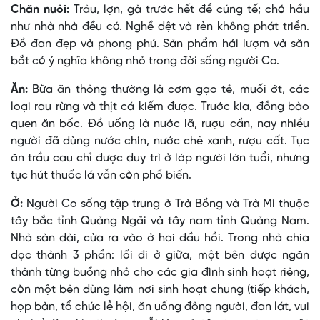
Chăn nuôi:
Trâu, lợn, gà trước hết để cúng tế; chó hầu
như nhà nhà đều có. Nghề dệt và rèn không phát triển.
Ðồ đan đẹp và phong phú. Sản phẩm hái lượm và săn
bắt có ý nghĩa không nhỏ trong đời sống người Co.
Ăn:
Bữa ăn thông thường là cơm gạo tẻ, muối ớt, các
loại rau rừng và thịt cá kiếm được. Trước kia, đồng bào
quen ăn bốc. Ðồ uống là nước lã, rượu cần, nay nhiều
người đã dùng nước chín, nước chè xanh, rượu cất. Tục
ăn trầu cau chỉ được duy trì ở lớp người lớn tuổi, nhưng
tục hút thuốc lá vẫn còn phổ biến.
Ở:
Người Co sống tập trung ở Trà Bồng và Trà Mi thuộc
tây bắc tỉnh Quảng Ngãi và tây nam tỉnh Quảng Nam.
Nhà sàn dài, cửa ra vào ở hai đầu hồi. Trong nhà chia
dọc thành 3 phần: lối đi ở giữa, một bên được ngăn
thành từng buồng nhỏ cho các gia đình sinh hoạt riêng,
còn một bên dùng làm nơi sinh hoạt chung (tiếp khách,
họp bàn, tổ chức lễ hội, ăn uống đông người, đan lát, vui