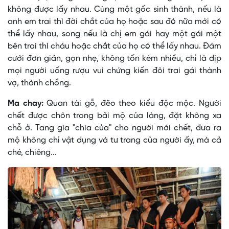
không được lấy nhau. Cùng một gốc sinh thành, nếu là
anh em trai thì đời chắt của họ hoặc sau đó nữa mới có
thể lấy nhau, song nếu là chị em gái hay một gái một
bên trai thì cháu hoặc chắt của họ có thể lấy nhau. Ðám
cưới đơn giản, gọn nhẹ, không tốn kém nhiều, chỉ là dịp
mọi người uống rượu vui chứng kiến đôi trai gái thành
vợ, thành chồng.
Ma chay:
Quan tài gỗ, đẽo theo kiểu độc mộc. Người
chết được chôn trong bãi mộ của làng, đặt không xa
chỗ ở. Tang gia "chia của" cho người mới chết, đưa ra
mộ không chỉ vật dụng và tư trang của người ấy, mà cả
ché, chiêng...