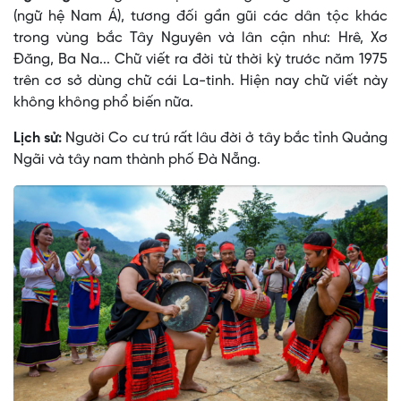
(ngữ hệ Nam Á), tương đối gần gũi các dân tộc khác
trong vùng bắc Tây Nguyên và lân cận như: Hrê, Xơ
Ðăng, Ba Na... Chữ viết ra đời từ thời kỳ trước năm 1975
trên cơ sở dùng chữ cái La-tinh. Hiện nay chữ viết này
không không phổ biến nữa.
Lịch sử:
Người Co cư trú rất lâu đời ở tây bắc tỉnh Quảng
Ngãi và tây nam thành phố Đà Nẵng.