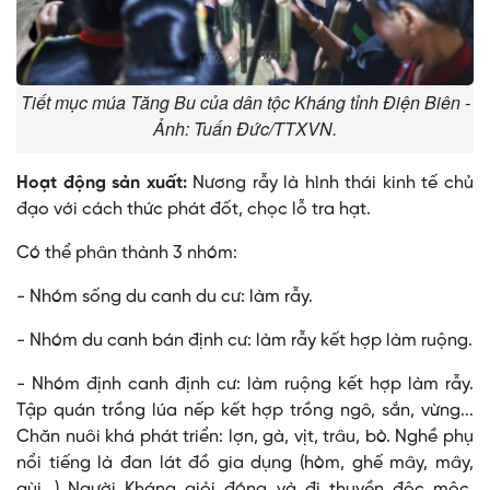
Tiết mục múa Tăng Bu của dân tộc Kháng tỉnh Điện Biên -
Ảnh: Tuấn Đức/TTXVN.
Hoạt động sản xuất:
Nương rẫy là hình thái kinh tế chủ
đạo với cách thức phát đốt, chọc lỗ tra hạt.
Có thể phân thành 3 nhóm:
- Nhóm sống du canh du cư: làm rẫy.
- Nhóm du canh bán định cư: làm rẫy kết hợp làm ruộng.
- Nhóm định canh định cư: làm ruộng kết hợp làm rẫy.
Tập quán trồng lúa nếp kết hợp trồng ngô, sắn, vừng...
Chăn nuôi khá phát triển: lợn, gà, vịt, trâu, bò. Nghề phụ
nổi tiếng là đan lát đồ gia dụng (hòm, ghế mây, mây,
gùi...) Người Kháng giỏi đóng và đi thuyền độc mộc,