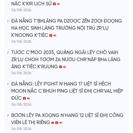
NĂC K’KIR LỊCH SỬ
06/08/2026
ĐÀ NẴNG T’BHLÂNG PA DZOỌC ZÊN ZOOI ĐOỌNG
HA HỌC SINH LÂNG TRƯỜNG NỘI TRÚ ZR’LỤ
K’NOONG K’TIÊC
06/08/2026
TƯƠC C’MOO 2035, QUẢNG NGÃI LÊY CHÔ VAIH
ZR’LỤ CHOH TƠƠM ZA NƯƠU CHR’NĂP BHA LÂNG
ÂNG K’TIÊC K’RUUNG
06/08/2026
ĐÀ NẴNG: LÊY P'GHIT N’HANG 17 LIỆT SĨ HÊCH
MOON NẮC C’BHUH PING LIỆT SĨ ĐHỊ CHR’VAL HIỆP
ĐỨC
06/08/2026
BƠƠN LÊY PA XOỌNG N’HANG 12 LIỆT SĨ ĐHỊ CÔNG
VIÊN LÊ THỊ RIÊNG
06/08/2026