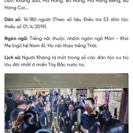
Dón, Kháng Súa, Ma Háng, Bư Háng, Ma Háng Bẻng, Bư
Háng Cọi...
Dân số:
16.180 người (Theo số liệu Điều tra 53 dân tộc
thiểu số 01/4/2019).
Ngôn ngữ:
Tiếng nói thuộc nhóm ngôn ngữ Môn - Khơ
Me (ngữ hệ Nam Á). Họ nói thạo tiếng Thái.
Lịch sử:
Người Kháng là một trong số các dân tộc cư trú
lâu đời nhất ở miền Tây Bắc nước ta.