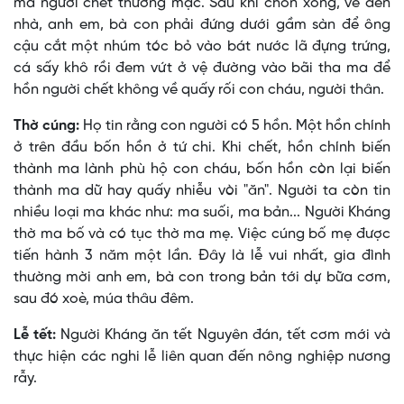
mà người chết thường mặc. Sau khi chôn xong, về đến
nhà, anh em, bà con phải đứng dưới gầm sàn để ông
cậu cắt một nhúm tóc bỏ vào bát nước lã đựng trứng,
cá sấy khô rồi đem vứt ở vệ đường vào bãi tha ma để
hồn người chết không về quấy rối con cháu, người thân.
Thờ cúng:
Họ tin rằng con người có 5 hồn. Một hồn chính
ở trên đầu bốn hồn ở tứ chi. Khi chết, hồn chính biến
thành ma lành phù hộ con cháu, bốn hồn còn lại biến
thành ma dữ hay quấy nhiễu vòi "ăn". Người ta còn tin
nhiều loại ma khác như: ma suối, ma bản... Người Kháng
thờ ma bố và có tục thờ ma mẹ. Việc cúng bố mẹ được
tiến hành 3 năm một lần. Ðây là lễ vui nhất, gia đình
thường mời anh em, bà con trong bản tới dự bữa cơm,
sau đó xoè, múa thâu đêm.
Lễ tết:
Người Kháng ăn tết Nguyên đán, tết cơm mới và
thực hiện các nghi lễ liên quan đến nông nghiệp nương
rẫy.