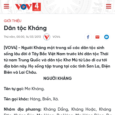
GIỚI THIỆU
Dân tộc Kháng
Thứ năm, 00:00, 14/03/2013
VOV4
[VOV4] - Người Kháng một trong số các dân tộc sinh
sống lâu đời ở Tây Bắc Việt Nam trước khi dân tộc Thái
từ nam Trung Quốc và dân tộc Khơ Mú từ Lào di cư tới
địa bàn này. Họ sống tập trung tại các tỉnh Sơn La, Điện
Biên và Lai Châu.
NGƯỜI KHÁNG
Tên tự gọi:
Mơ Kháng.
Tên gọi khác:
Háng, Brển, Xá.
Nhóm địa phương:
Kháng Dẩng, Kháng Hoặc, Kháng