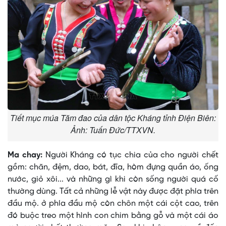
Tiết mục múa Tăm đao của dân tộc Kháng tỉnh Điện Biên:
Ảnh: Tuấn Đức/TTXVN.
Ma chay:
Người Kháng có tục chia của cho người chết
gồm: chăn, đệm, dao, bát, đĩa, hòm đựng quần áo, ống
nước, giỏ xôi... và những gì khi còn sống người quá cố
thường dùng. Tất cả những lễ vật này được đặt phía trên
đầu mộ. ở phía đầu mộ còn chôn một cái cột cao, trên
đó buộc treo một hình con chim bằng gỗ và một cái áo