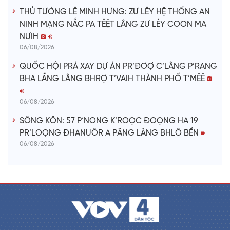
THỦ TƯỚNG LÊ MINH HƯNG: ZƯ LÊY HỆ THỐNG AN
NINH MẠNG NẮC PA TÊỆT LÂNG ZƯ LÊY COON MA
NƯIH
06/08/2026
QUỐC HỘI PRÁ XAY DỰ ÁN PR’ĐƠỢ C’LÂNG P’RANG
BHA LẦNG LÂNG BHRỢ T’VAIH THÀNH PHỐ T’MÊÊ
06/08/2026
SÔNG KÔN: 57 P’NONG K’ROỌC ĐOỌNG HA 19
PR’LOỌNG ĐHANUÔR A PĂNG LÂNG BHLÔ BỀN
06/08/2026