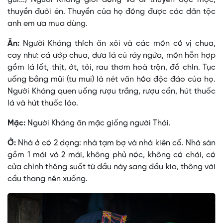
thuyền đuôi én. Thuyền của họ đóng được các dân tộc
anh em ưa mua dùng.
Ăn:
Người Kháng thích ăn xôi và các món có vị chua,
cay như: cá ướp chua, dưa lá củ ráy ngứa, món hỗn hợp
gồm lá lốt, thịt, ớt, tỏi, rau thơm hoà trộn, đồ chín. Tục
uống bằng mũi (tu mui) là nét văn hóa độc đáo của họ.
Người Kháng quen uống rượu trắng, rượu cần, hút thuốc
lá và hút thuốc lào.
Mặc:
Người Kháng ăn mặc giống người Thái.
Ở:
Nhà ở có 2 dạng: nhà tạm bợ và nhà kiên cố. Nhà sàn
gồm 1 mái và 2 mái, không phủ nóc, không có chái, có
cửa chính thông suốt từ đầu này sang đầu kia, thông với
cầu thang nên xuống.