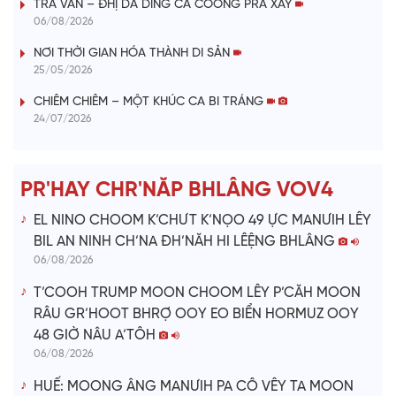
TRÀ VÂN – ĐHỊ DA DING CA COONG PRÁ XAY
y
06/08/2026
V
NƠI THỜI GIAN HÓA THÀNH DI SẢN
25/05/2026
i
CHIÊM CHIÊM – MỘT KHÚC CA BI TRÁNG
24/07/2026
d
e
PR'HAY CHR'NĂP BHLÂNG VOV4
o
EL NINO CHOOM K’CHƯT K’NỌO 49 ỰC MANƯIH LÊY
BIL AN NINH CH’NA ĐH’NĂH HI LÊỆNG BHLÂNG
06/08/2026
T’COOH TRUMP MOON CHOOM LÊY P’CĂH MOON
RÂU GR’HOOT BHRỢ OOY EO BIỂN HORMUZ OOY
48 GIỜ NÂU A’TÔH
06/08/2026
HUẾ: MOONG ÂNG MANƯIH PA CÔ VÊY TA MOON