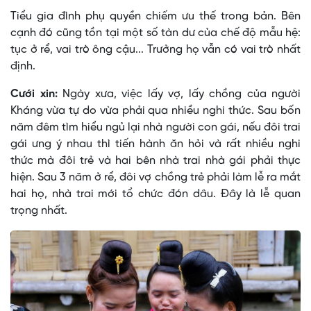
Tiểu gia đình phụ quyền chiếm ưu thế trong bản. Bên
cạnh đó cũng tồn tại một số tàn dư của chế độ mẫu hệ:
tục ở rể, vai trò ông cậu... Trưởng họ vẫn có vai trò nhất
định.
Cưới xin:
Ngày xưa, việc lấy vợ, lấy chồng của người
Kháng vừa tự do vừa phải qua nhiều nghi thức. Sau bốn
năm đêm tìm hiểu ngủ lại nhà người con gái, nếu đôi trai
gái ưng ý nhau thì tiến hành ăn hỏi và rất nhiều nghi
thức mà đôi trẻ và hai bên nhà trai nhà gái phải thực
hiện. Sau 3 năm ở rể, đôi vợ chồng trẻ phải làm lễ ra mắt
hai họ, nhà trai mới tổ chức đón dâu. Ðây là lễ quan
trọng nhất.