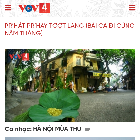
PR’HÁT PR’HAY TƠỢT LANG (BÀI CA ĐI CÙNG
NĂM THÁNG)
Ca nhạc: HÀ NỘI MÙA THU