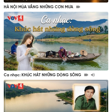
HÀ NỘI MÙA VẮNG NHỮNG CƠN MƯA
Ca nhạc: KHÚC HÁT NHỮNG DÒNG SÔNG