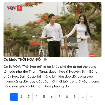
Ca khúc THỜI HOA ĐỎ
Cơ Tu VOV: “Thời hoa đỏ” là ca khúc phổ thơ từ bài thơ cùng
tên của nhà thơ Thanh Tùng, được nhạc sĩ Nguyễn Đình Bảng
phổ nhạc. Bài hát gợi lại những kỷ niệm đẹp đẽ, trong trẻo
nhưng cũng đầy day dứt của một thời tuổi trẻ, thời yêu thương
nồng nàn gắn với hình ảnh hoa phượng đỏ
1
2
3
4
5
6
7
8
9
…
››