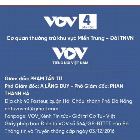
Cơ quan thường trú khu vực Miền Trung - Đài TNVN
Giám đốc: PHẠM TẤN TƯ
Phó Giám đốc: A LĂNG DUY - Phó Giám đốc: PHAN
THANH HÀ
Địa chỉ: 40 Pasteur, quận Hải Châu, thành Phố Đà Nẵng
cotuvovmt@gmail.com
Fanpage: VOV_Kênh Tin tức- Giải trí Cơ Tu- Việt
Giấy phép báo Điện tử VOV số 564/GP-BTTTT của Bộ
Thông tin và Truyền thông cấp ngày 03/12/2016