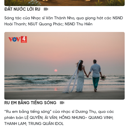
ĐẤT NƯỚC LỜI RU
Sáng tác của Nhạc sĩ Văn Thành Nho, qua giọng hát các NSND
Hoài Thanh; NSUT Quang Phác; NSND Thu Hiền
RU EM BẰNG TIẾNG SÓNG
“Ru em bằng tiếng sóng” của nhạc sĩ Dương Thụ, qua các
phiên bản LỆ QUYÊN; ÁI VÂN; HỒNG NHUNG- QUANG VINH;
THANH LAM; TRUNG QUÂN IDOL