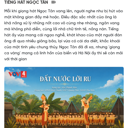
TIẾNG HÁT NGỌC TÂN
Mỗi khi giọng hát Ngọc Tân vang lên, người nghe như bị hút vào
một không gian đầy mê hoặc. Điều đặc sắc nhất của ông là
khả năng xử lý những nốt cao vô cùng nhẹ nhàng, ngân vang
mà không phô diễn, cùng lối nhả chữ tinh tế, nồng nàn. Tiếng
hát ấy vừa mang cái ngạo nghễ, khát khao của một người đàn
ông đi qua nhiều giông bão, lại vừa có cái da diết, khắc khoải
của một tình yêu chung thủy. Ngọc Tân đã đi xa, nhưng 'giọng
ca vàng' mang cả linh hồn của biển và Hà Nội ấy thì sẽ còn mãi
với thời gian