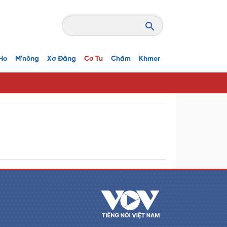
Ho
M'nông
Xơ Đăng
Cơ Tu
Chăm
Khmer