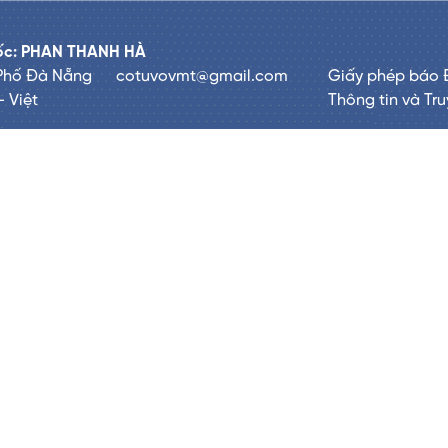
đốc: PHAN THANH HÀ
 Phố Đà Nẵng
cotuvovmt@gmail.com
Giấy phép báo 
- Việt
Thông tin và Tr