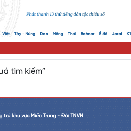
Việt
Tày - Nùng
Dao
Mông
Thái
Bahnar
Ê đê
Jarai
K'
uả tìm kiếm”
 trú khu vực Miền Trung - Đài TNVN