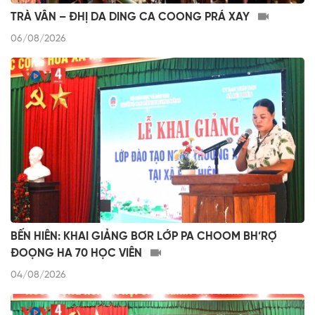
TRÀ VÂN – ĐHỊ DA DING CA COONG PRÁ XAY
06/08/2026
BẾN HIÊN: KHAI GIẢNG BƠR LỚP PA CHOOM BH’RỢ
ĐOỌNG HA 70 HỌC VIÊN
04/08/2026