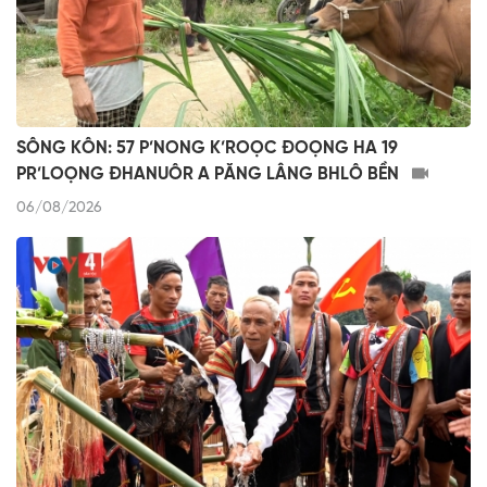
SÔNG KÔN: 57 P’NONG K’ROỌC ĐOỌNG HA 19
PR’LOỌNG ĐHANUÔR A PĂNG LÂNG BHLÔ BỀN
06/08/2026