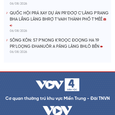
06/08/2026
QUỐC HỘI PRÁ XAY DỰ ÁN PR’ĐƠỢ C’LÂNG P’RANG
BHA LẦNG LÂNG BHRỢ T’VAIH THÀNH PHỐ T’MÊÊ
06/08/2026
SÔNG KÔN: 57 P’NONG K’ROỌC ĐOỌNG HA 19
PR’LOỌNG ĐHANUÔR A PĂNG LÂNG BHLÔ BỀN
06/08/2026
Cơ quan thường trú khu vực Miền Trung - Đài TNVN