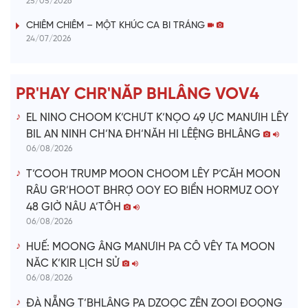
25/05/2026
i
CHIÊM CHIÊM – MỘT KHÚC CA BI TRÁNG
24/07/2026
d
e
PR'HAY CHR'NĂP BHLÂNG VOV4
o
EL NINO CHOOM K’CHƯT K’NỌO 49 ỰC MANƯIH LÊY
BIL AN NINH CH’NA ĐH’NĂH HI LÊỆNG BHLÂNG
06/08/2026
T’COOH TRUMP MOON CHOOM LÊY P’CĂH MOON
RÂU GR’HOOT BHRỢ OOY EO BIỂN HORMUZ OOY
48 GIỜ NÂU A’TÔH
06/08/2026
HUẾ: MOONG ÂNG MANƯIH PA CÔ VÊY TA MOON
NĂC K’KIR LỊCH SỬ
06/08/2026
ĐÀ NẴNG T’BHLÂNG PA DZOỌC ZÊN ZOOI ĐOỌNG