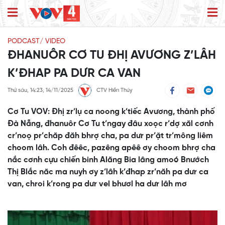
PODCAST/ VIDEO
ĐHANUÔR CƠ TU ĐHỊ AVƯƠNG Z’LÂH
K’ĐHAP PA DƯR CA VAN
Thứ sáu, 14:23, 14/11/2025
CTV Hiền Thúy
Cơ Tu VOV: Đhị zr’lụ ca noong k’tiếc Avương, thành phố
Đà Nẵng, đhanuôr Cơ Tu t’ngay đâu xoọc r’dợ xăl cơnh
cr’noọ pr’chăp đăh bhrợ cha, pa dưr pr’ặt tr’mông liêm
choom lâh. Coh đêêc, pazêng apêê ơy choom bhrợ cha
nắc cơnh cựu chiến binh Alăng Bia lâng amoó Bnướch
Thị Blắc năc ma nuyh ơy z’lâh k’đhap zr’năh pa dưr ca
van, chroi k’rong pa dưr vel bhươl ha dưr lâh mơ