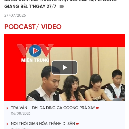
GIANG BÊL T’NGAY 27/7
27/07/2026
PODCAST/ VIDEO
P
l
VÀI PHÚT DÀNH CHO QUẢNG BÁ
a
TRÀ VÂN – ĐHỊ DA DING CA COONG PRÁ XAY
y
06/08/2026
V
NƠI THỜI GIAN HÓA THÀNH DI SẢN