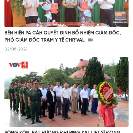
BÊN HIÊN PA CĂH QUYẾT ĐỊNH BỔ NHIỆM GIÁM ĐỐC,
PHÓ GIÁM ĐỐC TRẠM Y TẾ CHR’VAL
02/08/2026
SÔNG KÔN: BĂT HƯƠNG ĐHỊ PING XAL LIỆT SĨ ĐÔNG