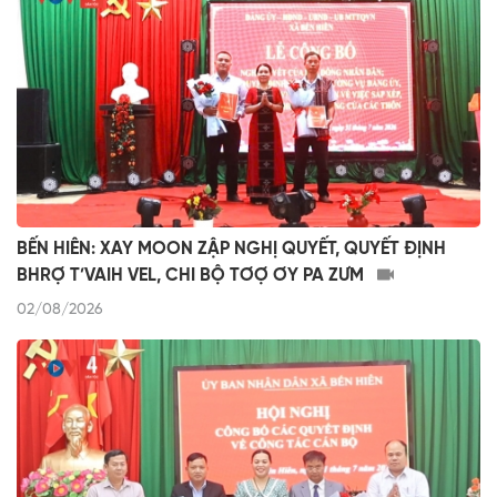
BẾN HIÊN: XAY MOON ZẬP NGHỊ QUYẾT, QUYẾT ĐỊNH
BHRỢ T’VAIH VEL, CHI BỘ TƠỢ ƠY PA ZƯM
02/08/2026