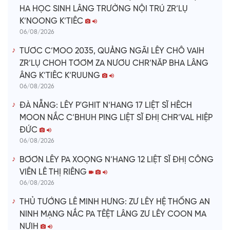
HA HỌC SINH LÂNG TRƯỜNG NỘI TRÚ ZR’LỤ
K’NOONG K’TIÊC
06/08/2026
TƯƠC C’MOO 2035, QUẢNG NGÃI LÊY CHÔ VAIH
ZR’LỤ CHOH TƠƠM ZA NƯƠU CHR’NĂP BHA LÂNG
ÂNG K’TIÊC K’RUUNG
06/08/2026
ĐÀ NẴNG: LÊY P'GHIT N’HANG 17 LIỆT SĨ HÊCH
MOON NẮC C’BHUH PING LIỆT SĨ ĐHỊ CHR’VAL HIỆP
ĐỨC
06/08/2026
BƠƠN LÊY PA XOỌNG N’HANG 12 LIỆT SĨ ĐHỊ CÔNG
VIÊN LÊ THỊ RIÊNG
06/08/2026
THỦ TƯỚNG LÊ MINH HƯNG: ZƯ LÊY HỆ THỐNG AN
NINH MẠNG NẮC PA TÊỆT LÂNG ZƯ LÊY COON MA
NƯIH