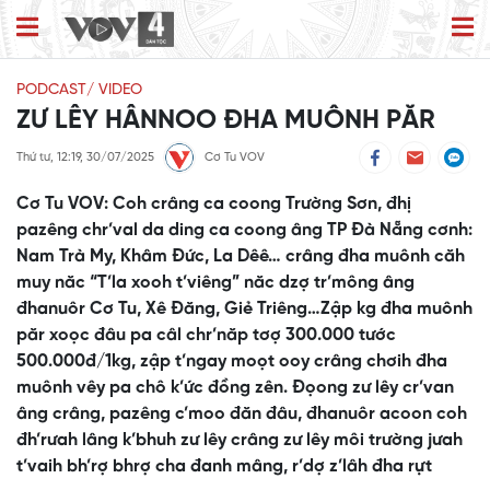
PODCAST/ VIDEO
ZƯ LÊY HÂNNOO ĐHA MUÔNH PĂR
Thứ tư, 12:19, 30/07/2025
Cơ Tu VOV
Cơ Tu VOV: Coh crâng ca coong Trường Sơn, đhị
pazêng chr’val da ding ca coong âng TP Đà Nẵng cơnh:
Nam Trà My, Khâm Đức, La Dêê… crâng đha muônh căh
muy năc “T’la xooh t’viêng” năc dzợ tr’mông âng
đhanuôr Cơ Tu, Xê Đăng, Giẻ Triêng…Zập kg đha muônh
păr xoọc đâu pa câl chr’năp tơợ 300.000 tước
500.000đ/1kg, zập t’ngay moọt ooy crâng chơih đha
muônh vêy pa chô k’ức đồng zên. Đọong zư lêy cr’van
âng crâng, pazêng c’moo đăn đâu, đhanuôr acoon coh
đh’rưah lâng k’bhuh zư lêy crâng zư lêy môi trường jưah
t’vaih bh’rợ bhrợ cha đanh mâng, r’dợ z’lâh đha rựt