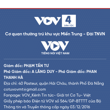
Cơ quan thường trú khu vực Miền Trung - Đài TNVN
Giám đốc: PHẠM TẤN TƯ
Phó Giám đốc: A LĂNG DUY - Phó Giám đốc: PHAN
THANH HÀ
Địa chỉ: 40 Pasteur, quận Hải Châu, thành Phố Đà Nẵng
cotuvovmt@gmail.com
Fanpage: VOV_Kênh Tin tức- Giải trí Cơ Tu- Việt
Giấy phép báo Điện tử VOV số 564/GP-BTTTT của Bộ
Thông tin và Truyền thông cấp ngày 03/12/2016