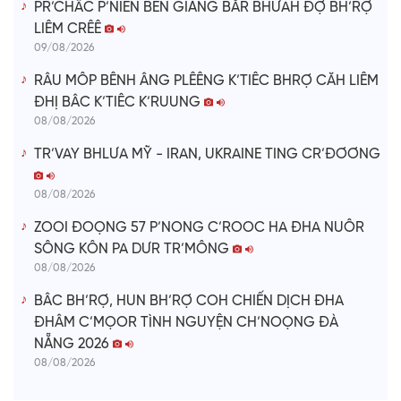
PR’CHÂC P’NIÊN BẾN GIẰNG BĂR BHƯAH ĐỢ BH’RỢ
LIÊM CRÊÊ
09/08/2026
RÂU MÔP BÊNH ÂNG PLÊÊNG K’TIÊC BHRỢ CĂH LIÊM
ĐHỊ BÂC K’TIÊC K’RUUNG
08/08/2026
TR’VAY BHLƯA MỸ - IRAN, UKRAINE TING CR’ĐƠƠNG
08/08/2026
ZOOI ĐOỌNG 57 P’NONG C’ROOC HA ĐHA NUÔR
SÔNG KÔN PA DƯR TR’MÔNG
08/08/2026
BÂC BH’RỢ, HUN BH’RỢ COH CHIẾN DỊCH ĐHA
ĐHÂM C’MỌOR TÌNH NGUYỆN CH’NOỌNG ĐÀ
NẴNG 2026
08/08/2026