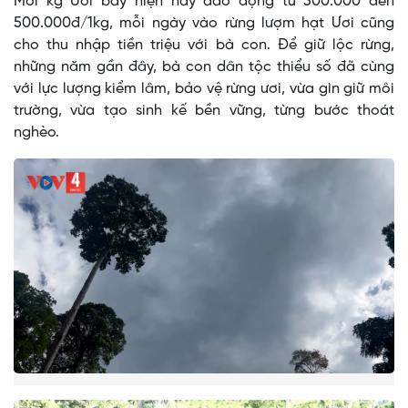
Mỗi kg Ươi bay hiện nay dao động từ 300.000 đến
500.000đ/1kg, mỗi ngày vào rừng lượm hạt Ươi cũng
cho thu nhập tiền triệu với bà con. Để giữ lộc rừng,
những năm gần đây, bà con dân tộc thiểu số đã cùng
với lực lượng kiểm lâm, bảo vệ rừng ươi, vừa gìn giữ môi
trường, vừa tạo sinh kế bền vững, từng bước thoát
nghèo.