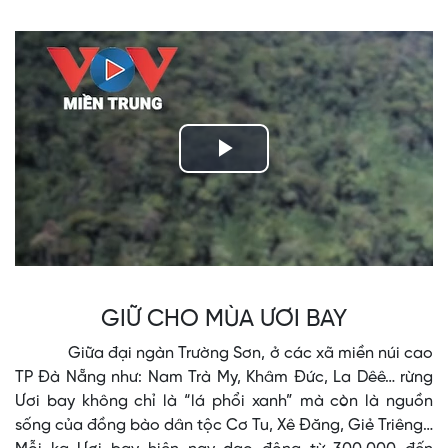
Play
Video
GIỮ CHO MÙA ƯƠI BAY
Giữa đại ngàn Trường Sơn, ở các xã miền núi cao
TP Đà Nẵng như: Nam Trà My, Khâm Đức, La Dêê… rừng
Ươi bay không chỉ là “lá phổi xanh” mà còn là nguồn
sống của đồng bào dân tộc Cơ Tu, Xê Đăng, Giẻ Triêng…