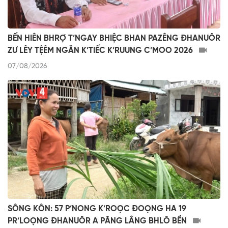
BẾN HIÊN BHRỢ T’NGAY BHIỆC BHAN PAZÊNG ĐHANUÔR
ZƯ LÊY TỆÊM NGĂN K’TIẾC K’RUUNG C’MOO 2026
07/08/2026
SÔNG KÔN: 57 P’NONG K’ROỌC ĐOỌNG HA 19
PR’LOỌNG ĐHANUÔR A PĂNG LÂNG BHLÔ BỀN