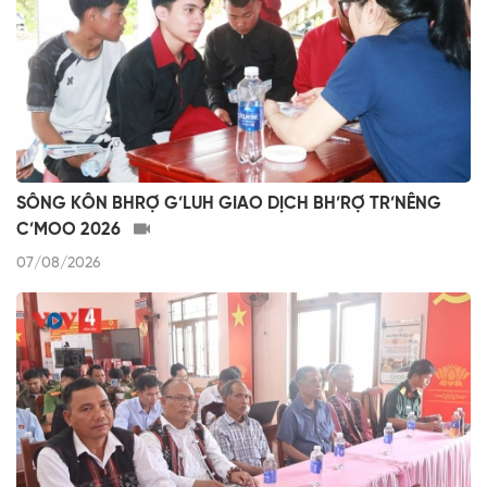
SÔNG KÔN BHRỢ G’LUH GIAO DỊCH BH’RỢ TR’NÊNG
C’MOO 2026
07/08/2026