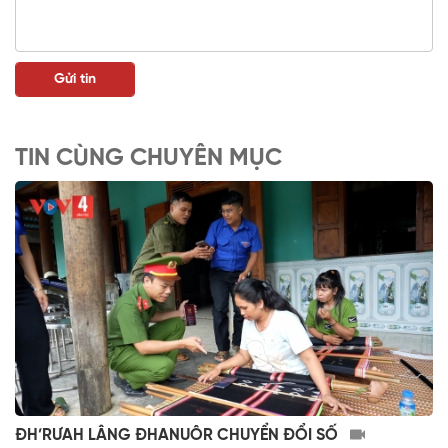
TIN CÙNG CHUYÊN MỤC
ĐH’RƯAH LÂNG ĐHANUÔR CHUYỂN ĐỔI SỐ