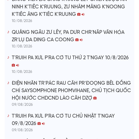
NINH K’TIÊC K’RUUNG, ZƯ NHÂM MÂNG K’NOONG
K’TIÊC ÂNG K’TIÊC K’RUUNG
10/08/2026
QUẢNG NGÃU ZƯ LÊY, PA DƯR CHR’NĂP VĂN HÓA
ZR’LỤ DA DING CA COONG
10/08/2026
T'RUIH PA XƯL P'RA CƠ TU THỨ 2 T'NGAY 10/8/2026
10/08/2026
ĐIỆN NHĂN TR’PÁC RAU CĂH PR’ĐOỌNG BÊL ĐỒNG
CHÍ SAYSOMPHONE PHOMVIHANE, CHỦ TỊCH QUỐC
HỘI NƯỚC CHDCND LÀO CĂH DZỢ
09/08/2026
T'RUIH PA XƯL P'RA CƠ TU CHỦ NHẬT T'NGAY
09/8/2026
09/08/2026