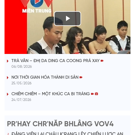
P
l
VÀI PHÚT DÀNH CHO QUẢNG BÁ
a
TRÀ VÂN – ĐHỊ DA DING CA COONG PRÁ XAY
y
06/08/2026
V
NƠI THỜI GIAN HÓA THÀNH DI SẢN
25/05/2026
i
CHIÊM CHIÊM – MỘT KHÚC CA BI TRÁNG
24/07/2026
d
e
PR'HAY CHR'NĂP BHLÂNG VOV4
o
ĐẢNG VIÊN LAI CHÂU K’RANG LÊY CHIẾN LƯỢC AN