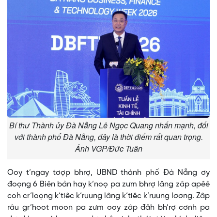
Bí thư Thành ủy Đà Nẵng Lê Ngọc Quang nhấn mạnh, đối
với thành phố Đà Nẵng, đây là thời điểm rất quan trọng.
Ảnh VGP/Đức Tuân
Ooy t’ngay tơợp bhrợ, UBND thành phố Đà Nẵng ơy
đoọng 6 Biên bản hay k’noọ pa zưm bhrợ lâng zâp apêê
coh cr’loọng k’tiêc k’ruung lâng k’tiêc k’ruung lơơng. Zâp
râu gr’hoot moon pa zưm ooy zâp đăh bh’rợ cơnh pa