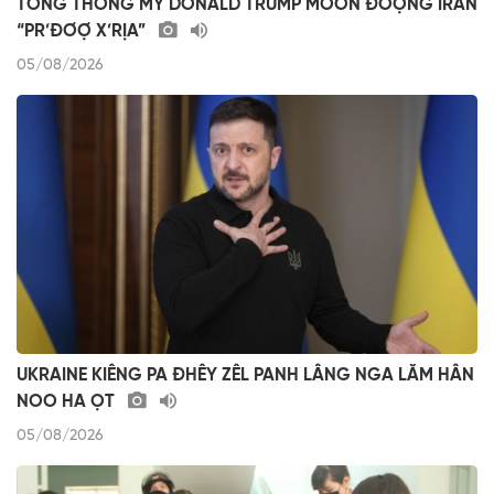
TỔNG THỐNG MỸ DONALD TRUMP MOON ĐOỌNG IRAN
“PR’ĐƠỢ X’RỊA”
05/08/2026
UKRAINE KIÊNG PA ĐHÊY ZÊL PANH LÂNG NGA LĂM HÂN
NOO HA ỌT
05/08/2026