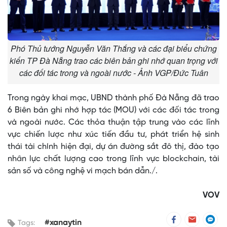
Phó Thủ tướng Nguyễn Văn Thắng và các đại biểu chứng
kiến TP Đà Nẵng trao các biên bản ghi nhớ quan trọng với
các đối tác trong và ngoài nước - Ảnh VGP/Đức Tuân
Trong ngày khai mạc, UBND thành phố Đà Nẵng đã trao
6 Biên bản ghi nhớ hợp tác (MOU) với các đối tác trong
và ngoài nước. Các thỏa thuận tập trung vào các lĩnh
vực chiến lược như xúc tiến đầu tư, phát triển hệ sinh
thái tài chính hiện đại, dự án đường sắt đô thị, đào tạo
nhân lực chất lượng cao trong lĩnh vực blockchain, tài
sản số và công nghệ vi mạch bán dẫn./.
VOV
#xanaytin
Tags: