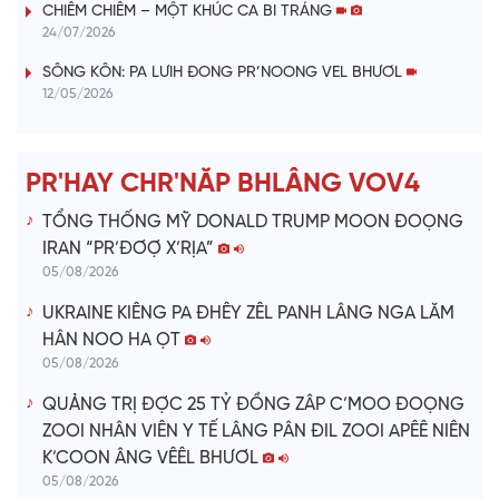
V
CHIÊM CHIÊM – MỘT KHÚC CA BI TRÁNG
24/07/2026
i
SÔNG KÔN: PA LƯIH ĐONG PR’NOONG VEL BHƯƠL
12/05/2026
d
e
PR'HAY CHR'NĂP BHLÂNG VOV4
o
TỔNG THỐNG MỸ DONALD TRUMP MOON ĐOỌNG
IRAN “PR’ĐƠỢ X’RỊA”
05/08/2026
UKRAINE KIÊNG PA ĐHÊY ZÊL PANH LÂNG NGA LĂM
HÂN NOO HA ỌT
05/08/2026
QUẢNG TRỊ ĐỢC 25 TỶ ĐỒNG ZÂP C’MOO ĐOỌNG
ZOOI NHÂN VIÊN Y TẾ LÂNG PÂN ĐIL ZOOI APÊÊ NIÊN
K’COON ÂNG VÊÊL BHƯƠL
05/08/2026