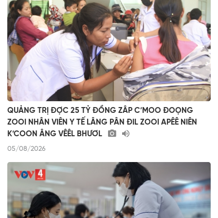
QUẢNG TRỊ ĐỢC 25 TỶ ĐỒNG ZÂP C’MOO ĐOỌNG
ZOOI NHÂN VIÊN Y TẾ LÂNG PÂN ĐIL ZOOI APÊÊ NIÊN
K’COON ÂNG VÊÊL BHƯƠL
05/08/2026