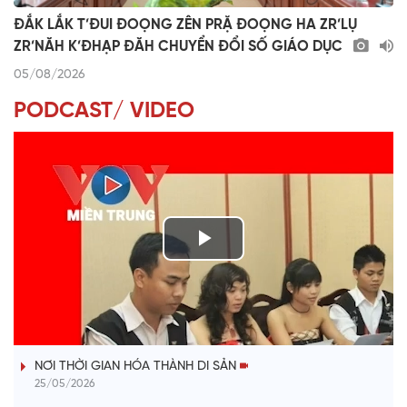
ĐẮK LẮK T’ĐUI ĐOỌNG ZÊN PRẶ ĐOỌNG HA ZR’LỤ
ZR’NĂH K’ĐHẠP ĐĂH CHUYỂN ĐỔI SỐ GIÁO DỤC
05/08/2026
PODCAST/ VIDEO
P
l
VÀI PHÚT DÀNH CHO QUẢNG BÁ
a
NƠI THỜI GIAN HÓA THÀNH DI SẢN
y
25/05/2026