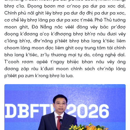
bhrợ c’la. Đọong bơơn mơ cr’noọ pa dưr pa xơc dal,
Chính phủ năl ghit lêy bhrợ pa dưr đợ đhị pa dưr pa xơc,
cơ chế lêy bhrợ lâng pa dưr pa xơc t’mêê. Phó Thủ tướng
moon ghit, Đà Nẵng năc vêêl đông vêy bâc pr’đơợ
đoọng k’đơơng a’cọ k’đhơợng bhrợ bh’rợ nâu đươi vêy
c’lâng bh’rợ, đhr’năng p’têêt bhrợ bha lang k’tiêc liêm
choom lâng moon đợc liêm ghit ooy trung tâm tài chính
bha lang k’tiêc, zr’lụ thương mại tự do, công nghệ dal.
T’cooh rơơm apêê t’ngay bhiệc bhan nâu vêy âng
đơơng zâp râu k’đươi moon chính sách chr’năp lâng
p’têêt pa zưm k’rong bhrợ la lua.