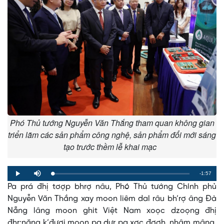
Phó Thủ tướng Nguyễn Văn Thắng tham quan không gian
triển lãm các sản phẩm công nghệ, sản phẩm đổi mới sáng
tạo trước thềm lễ khai mạc
Remaining
-1:57
Loaded
:
Progress
:
Play
Mute
0%
0%
Pa prá đhị tơợp bhrợ nâu, Phó Thủ tướng Chính phủ
Time
Nguyễn Văn Thắng xay moon liêm dal râu bh’rợ âng Đà
Nẵng lâng moon ghit Việt Nam xoọc dzoọng đhị
đhr;năng k’đươi moon pa dưr pa xơc đơơh, nhâm mâng,