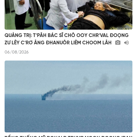
QUẢNG TRỊ: T’PÂH BÁC SĨ CHÔ OOY CHR’VAL ĐOỌNG
ZƯ LÊY C’RƠ ÂNG ĐHANUÔR LIÊM CHOOM LÂH
06/08/2026