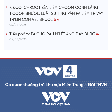
K’ĐƯƠI CHROOT ZÊN LIÊM CHOOM CƠNH LÂNG
T’COOH BHƯƠL, LUẬT SƯ TING PÂH PA LIÊM TR’VAY
TR’LIN COH VEL BHƯƠL
05/08/2026
Tiểu phẩm: PA CHÔ RAU N’LẾT ÂNG ĐAY BHRỢ
05/08/2026
Cơ quan thường trú khu vực Miền Trung - Đài TNVN