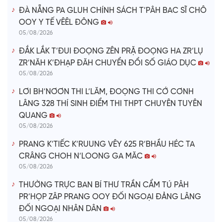
ĐÀ NẴNG PA GLUH CHÍNH SÁCH T’PÂH BAC SĨ CHÔ
OOY Y TẾ VÊÊL ĐÔNG
05/08/2026
ĐẮK LẮK T’ĐUI ĐOỌNG ZÊN PRẶ ĐOỌNG HA ZR’LỤ
ZR’NĂH K’ĐHẠP ĐĂH CHUYỂN ĐỔI SỐ GIÁO DỤC
05/08/2026
LƠI BH’NƠƠN THI L’LĂM, ĐOỌNG THI CỚ CƠNH
LÂNG 328 THÍ SINH ĐIỂM THI THPT CHUYÊN TUYÊN
QUANG
05/08/2026
PRANG K’TIẾC K’RUUNG VÊY 625 R’BHẦU HÉC TA
CRÂNG CHOH N’LOONG GA MĂC
05/08/2026
THƯỜNG TRỰC BAN BÍ THƯ TRẦN CẨM TÚ PÂH
PR’HỌP ZÂP PRANG OOY ĐỐI NGOẠI ĐẢNG LÂNG
ĐỐI NGOẠI NHÂN DÂN
05/08/2026