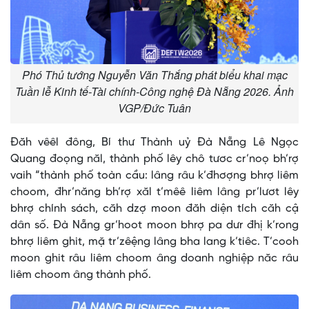
Phó Thủ tướng Nguyễn Văn Thắng phát biểu khai mạc
Tuần lễ Kinh tế-Tài chính-Công nghệ Đà Nẵng 2026. Ảnh
VGP/Đức Tuân
Đăh vêêl đông, Bí thư Thành uỷ Đà Nẵng Lê Ngọc
Quang đoọng năl, thành phố lêy chô tươc cr’noọ bh’rợ
vaih “thành phố toàn cầu: lâng râu k’đhơợng bhrợ liêm
choom, đhr’năng bh’rợ xăl t’mêê liêm lâng pr’lươt lêy
bhrợ chính sách, căh dzợ moon đăh diện tích căh cậ
dân số. Đà Nẵng gr’hoot moon bhrợ pa dưr đhị k’rong
bhrợ liêm ghit, mặ tr’zêệng lâng bha lang k’tiêc. T’cooh
moon ghit râu liêm choom âng doanh nghiệp năc râu
liêm choom âng thành phố.