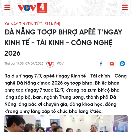
XA NAY TIN (TIN TỨC, SỰ KIỆN)
ĐÀ NẴNG TƠỢP BHRỢ APÊÊ T’NGAY
KINH TẾ - TÀI KINH - CÔNG NGHỆ
2026
Thứ ba, 17:08, 07/07/2026
VOV
Ra diu t’ngay 7/7, apêê t’ngay Kinh tế - Tài chính - Công
nghệ Đà Nẵng c’moo 2026 ơy tơợp bhrợ. Bhiệc bhan
bhrợ tơợ t’ngay 7 tươc 12/7, k’rong pa zưm bh’cộ bha
lâng zâp bộ, ban, ngành Trung ương, thành phố Đà
Nẵng lâng bâc ơl chuyên gia, đông khoa học, đông
k’rong bhrợ lâng zâp tổ chức bha lang k’tiêc.