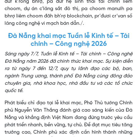
dưr k’rong bhrợ, pa dưr hệ sinh thái tài chính liêm
choom, dự án c’lâng sắt đô thị, pa choom manưih pa
bhrợ liêm choom đăh bh’rợ blockchain, pr’đươi cr’van số
lâng công nghệ vi mạch bán dẫn./.
Đà Nẵng khai mạc Tuần lễ Kinh tế – Tài
chính – Công nghệ 2026
Sáng ngày 7/7, Tuần lễ Kinh tế – Tài chính – Công nghệ
Đà Nẵng năm 2026 đã chính thức khai mạc. Sự kiện diễn
ra từ ngày 7 đến 12/7, quy tụ lãnh đạo các bộ, ban,
ngành Trung ương, thành phố Đà Nẵng cùng đông đảo
chuyên gia, nhà khoa học, nhà đầu tư và các tổ chức
quốc tế.
Phát biểu chỉ đạo tại lễ khai mạc, Phó Thủ tướng Chính
phủ Nguyễn Văn Thắng đánh giá cao sáng kiến của Đà
Nẵng và khẳng định Việt Nam đang đứng trước yêu cầu
phát triển nhanh, bền vững, tự chủ. Để đạt mục tiêu tăng
trưởng cao, Chính phủ xác định cần hình thành những