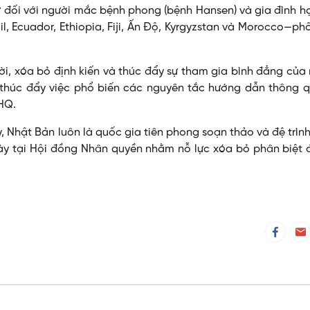
ử đối với người mắc bệnh phong (bệnh Hansen) và gia đình h
 Ecuador, Ethiopia, Fiji, Ấn Độ, Kyrgyzstan và Morocco—ph
, xóa bỏ định kiến và thúc đẩy sự tham gia bình đẳng của
n thúc đẩy việc phổ biến các nguyên tắc hướng dẫn thông 
HQ.
, Nhật Bản luôn là quốc gia tiên phong soạn thảo và đệ trìn
ày tại Hội đồng Nhân quyền nhằm nỗ lực xóa bỏ phân biệt 