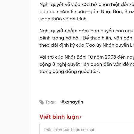
Nghị quyết về việc xóa bỏ phân biệt đối x
bản do nhóm 8 nước—gồm Nhật Bản, Brazil,
soạn thảo và đệ trình.
Nghị quyết nhằm đảm bảo quyền con người
bệnh trong xã hội. Để thực hiện, văn bả
theo dõi định kỳ của Cao ủy Nhân quyền L
Vai trò của Nhật Bản: Từ năm 2008 đến nay
cộng 8 nghị quyết liên quan đến vấn đề n
trong cộng đồng quốc tế./.
#xanaytin
Tags:
Viết bình luận