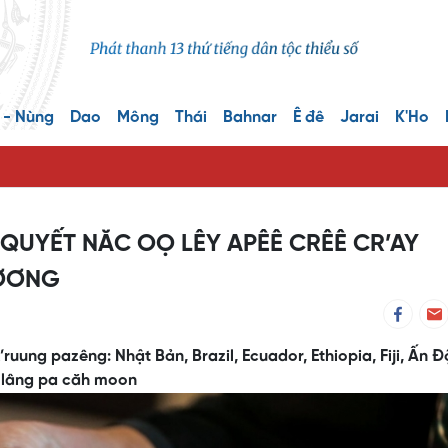
 - Nùng
Dao
Mông
Thái
Bahnar
Ê đê
Jarai
K'Ho
QUYẾT NĂC OỌ LÊY APÊÊ CRÊÊ CR’AY
LƠƠNG
ruung pazêng: Nhật Bản, Brazil, Ecuador, Ethiopia, Fiji, Ấn Đ
 lâng pa căh moon