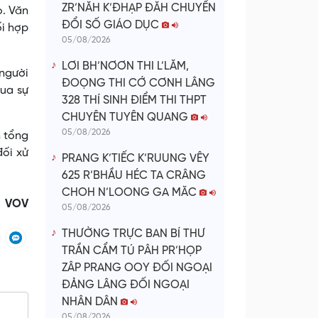
ZR’NĂH K’ĐHẠP ĐĂH CHUYỂN
ọ. Văn
ĐỔI SỐ GIÁO DỤC
ối hợp
05/08/2026
LƠI BH’NƠƠN THI L’LĂM,
 người
ĐOỌNG THI CỚ CƠNH LÂNG
qua sự
328 THÍ SINH ĐIỂM THI THPT
CHUYÊN TUYÊN QUANG
05/08/2026
h tổng
đối xử
PRANG K’TIẾC K’RUUNG VÊY
625 R’BHẦU HÉC TA CRÂNG
CHOH N’LOONG GA MĂC
VOV
05/08/2026
THƯỜNG TRỰC BAN BÍ THƯ
TRẦN CẨM TÚ PÂH PR’HỌP
ZÂP PRANG OOY ĐỐI NGOẠI
ĐẢNG LÂNG ĐỐI NGOẠI
NHÂN DÂN
05/08/2026