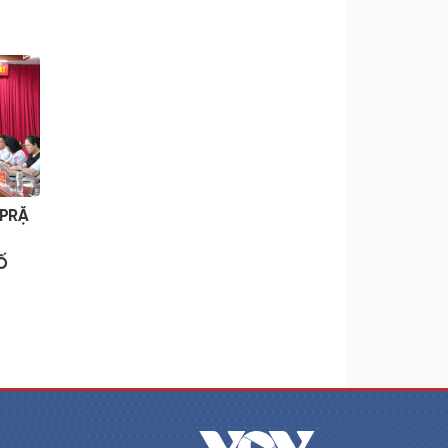
 PRẶ
Ố