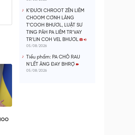
K’ĐƯƠI CHROOT ZÊN LIÊM
CHOOM CƠNH LÂNG
T’COOH BHƯƠL, LUẬT SƯ
TING PÂH PA LIÊM TR’VAY
TR’LIN COH VEL BHƯƠL
05/08/2026
Tiểu phẩm: PA CHÔ RAU
N’LẾT ÂNG ĐAY BHRỢ
05/08/2026
 NOO