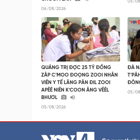
05/08
06/08/2026
QUẢNG TRỊ ĐỢC 25 TỶ ĐỒNG
ĐÀ N
ZÂP C’MOO ĐOỌNG ZOOI NHÂN
T’PÂ
VIÊN Y TẾ LÂNG PÂN ĐIL ZOOI
ĐÔN
APÊÊ NIÊN K’COON ÂNG VÊÊL
05/08
BHƯƠL
05/08/2026