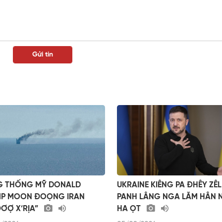
G THỐNG MỸ DONALD
UKRAINE KIÊNG PA ĐHÊY ZÊL
MP MOON ĐOỌNG IRAN
PANH LÂNG NGA LĂM HÂN
ĐƠỢ X’RỊA”
HA ỌT