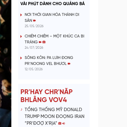
a
VÀI PHÚT DÀNH CHO QUẢNG BÁ
y
NƠI THỜI GIAN HÓA THÀNH DI
SẢN
V
25/05/2026
CHIÊM CHIÊM – MỘT KHÚC CA BI
i
TRÁNG
24/07/2026
d
SÔNG KÔN: PA LƯIH ĐONG
e
PR’NOONG VEL BHƯƠL
12/05/2026
o
PR'HAY CHR'NĂP
BHLÂNG VOV4
TỔNG THỐNG MỸ DONALD
TRUMP MOON ĐOỌNG IRAN
“PR’ĐƠỢ X’RỊA”