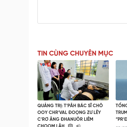
TIN CÙNG CHUYÊN MỤC
QUẢNG TRỊ: T’PÂH BÁC SĨ CHÔ
TỔN
OOY CHR’VAL ĐOỌNG ZƯ LÊY
TRU
C’RƠ ÂNG ĐHANUÔR LIÊM
“PR’
CHOOM LÂH