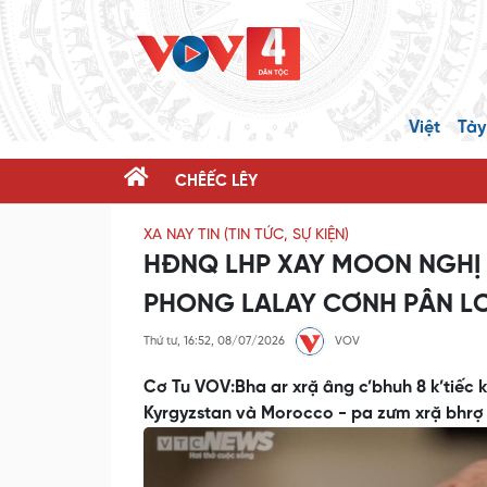
Việt
Tày
CHÊẾC LÊY
XA NAY TIN (TIN TỨC, SỰ KIỆN)
HĐNQ LHP XAY MOON NGHỊ 
PHONG LALAY CƠNH PÂN 
Thứ tư, 16:52, 08/07/2026
VOV
Cơ Tu VOV:Bha ar xrặ âng c’bhuh 8 k’tiếc k’
Kyrgyzstan và Morocco - pa zưm xrặ bhrợ