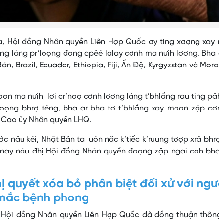
eva, Hội đồng Nhân quyền Liên Hợp Quốc ơy ting xơợng xay
ong lâng pr’loọng đong apêê lalay cơnh ma nưih lơơng. Bha 
ản, Brazil, Ecuador, Ethiopia, Fiji, Ấn Độ, Kyrgyzstan và Mor
n ma nưih, lơi cr’noọ cơnh lơơng lâng t’bhlầng rau ting pâ
oọng bhrợ têng, bha ar bha tơ t’bhlầng xay moon zập cơ
g Cao ủy Nhân quyền LHQ.
 nâu kêi, Nhật Bản ta luôn năc k’tiếc k’ruung tơợp xră bhr
a nay nâu đhị Hội đồng Nhân quyền đoọng zập ngai coh bha
quyết xóa bỏ phân biệt đối xử với ngư
mắc bệnh phong
a, Hội đồng Nhân quyền Liên Hợp Quốc đã đồng thuận thôn