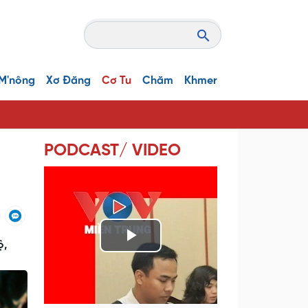
M'nông
Xơ Đăng
Cơ Tu
Chăm
Khmer
PODCAST/ VIDEO
ộ,
P
l