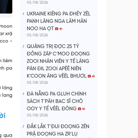
05/08/2026
UKRAINE KIÊNG PA ĐHÊY ZÊL
PANH LÂNG NGA LĂM HÂN
 moon
NOO HA ỌT
ar xrặ
05/08/2026
occo -
QUẢNG TRỊ ĐỢC 25 TỶ
ĐỒNG ZÂP C’MOO ĐOỌNG
h liêm
ZOOI NHÂN VIÊN Y TẾ LÂNG
nh pa
PÂN ĐIL ZOOI APÊÊ NIÊN
K’COON ÂNG VÊÊL BHƯƠL
05/08/2026
ợ lâng
ĐÀ NẴNG PA GLUH CHÍNH
 lang
SÁCH T’PÂH BAC SĨ CHÔ
OOY Y TẾ VÊÊL ĐÔNG
ời
05/08/2026
ĐẮK LẮK T’ĐUI ĐOỌNG ZÊN
PRẶ ĐOỌNG HA ZR’LỤ
g qua