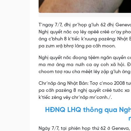
T’ngay 7/7, đhị pr’họp g’luh 62 đhị Gen
Nghị quyết năc oọ lêy apêê crêê cr’ay ph
âng c’bhuh 8 k’tiếc k’ruung pazêng: Nhật B
pa zưm xrặ bhrợ lâng pa căh moon.
Nghị quyết năc đoọng tệêm ngăn quyền coo
ma mơ âng ma nưih ca ay coh xã hội. Đ
choom tơợ rau cha mêệt lêy zập g’luh ân
Chr’năp âng Nhật Bản: Tơợ c’moo 2008 tước
pa căh pazêng 8 nghị quyết crêê tước x
k’tiếc zêng vêy chr’năp mr’cơnh./.
HĐNQ LHQ thông qua Nghị 
Ngày 7/7, tại phiên họp thứ 62 ở Genev