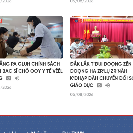
/2026
05/08/2026
ẴNG PA GLUH CHÍNH SÁCH
ĐẮK LẮK T’ĐUI ĐOỌNG ZÊN
H BAC SĨ CHÔ OOY Y TẾ VÊÊL
ĐOỌNG HA ZR’LỤ ZR’NĂH
G
K’ĐHẠP ĐĂH CHUYỂN ĐỔI S
GIÁO DỤC
/2026
05/08/2026