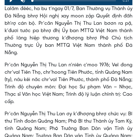
Remaining
-1:27
Loaded
:
Progress
:
Play
Mute
0%
0%
Lalăm đêêc, ha bu t’ngay 01/7, Ban Thường vụ Thành ủy
Time
Đà Nẵng bhrợ Hội nghị xay moon zập Quyết định đăh
bh’rợ cán bộ. Pr’căn Nguyễn Thị Thu Lan bơơn ra pặ,
k’đươi tước pa bhrợ đhị Ủy ban MTTQ Việt Nam thành
phố lâng hiệp thương k’đhơợng bhrợ Phó Chủ tịch
Thường trực Ủy ban MTTQ Việt Nam thành phố Đà
Nẵng.
Pr’căn Nguyễn Thị Thu Lan n’niên c’moo 1976; Vel đong
chr’val Tiên Thọ, chr’hoong Tiên Phước, tỉnh Quảng Nam
(ty), nâu kêi năc chr’val Tiên Phước, thành phố Đà Nẵng;
Trình độ chuyên môn: Đại học Sư phạm Văn – Nhạc,
Thạc sĩ Văn học Việt Nam; Trình độ lý luận chính trị: Cao
cấp.
Pr’căn Nguyễn Thị Thu Lan ơy k’đhơợng bhrợ chức vụ: Bí
thư Tỉnh đoàn Quảng Nam; Phó Bí thư Thành ủy Tam Kỳ,
tỉnh Quảng Nam; Phó Trưởng Ban Dân vận Tỉnh ủy
Quảng Nam; Trưởng Ban Dân vận Tỉnh ủy Quảng Nam;