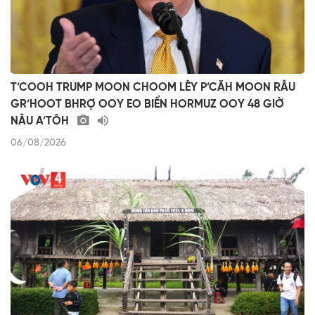
T’COOH TRUMP MOON CHOOM LÊY P’CĂH MOON RÂU
GR’HOOT BHRỢ OOY EO BIỂN HORMUZ OOY 48 GIỜ
NÂU A’TÔH
06/08/2026