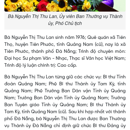
Bà Nguyễn Thị Thu Lan, Ủy viên Ban Thường vụ Thành
ủy, Phó Chủ tịch
Bà Nguyễn Thị Thu Lan sinh năm 1976; Quê quán xã Tiên
Thọ, huyện Tiên Phước, tỉnh Quảng Nam (cũ), nay là xã
Tiên Phước, thành phố Đà Nẵng; Trình độ chuyên môn:
Đại học Sư phạm Văn - Nhạc, Thạc sĩ Văn học Việt Nam;
Trình độ lý luận chính trị: Cao cấp.
Bà Nguyễn Thị Thu Lan từng giữ các chức vụ: Bí thư Tỉnh
đoàn Quảng Nam; Phó Bí thư Thành ủy Tam Kỳ, tỉnh
Quảng Nam; Phó Trưởng Ban Dân vận Tỉnh ủy Quảng
Nam; Trưởng Ban Dân vận Tỉnh ủy Quảng Nam; Trưởng
Ban Tuyên giáo Tỉnh ủy Quảng Nam; Bí thư Thành ủy
Tam Kỳ, tỉnh Quảng Nam (cũ). Sau khi hợp nhất với thành
phố Đà Nẵng, bà Nguyễn Thị Thu Lan được Ban Thường
vụ Thành ủy Đà Nẵng chỉ định giữ chức Bí thư Đảng ủy