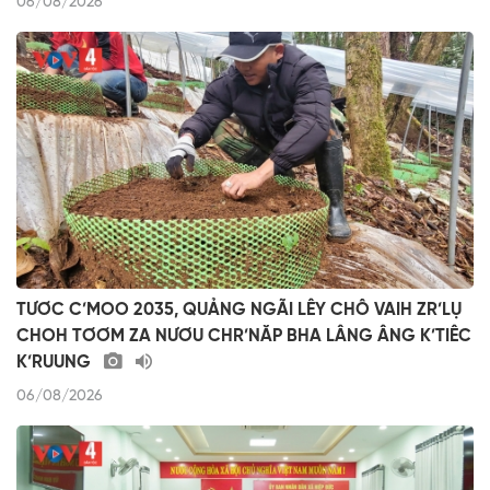
06/08/2026
TƯƠC C’MOO 2035, QUẢNG NGÃI LÊY CHÔ VAIH ZR’LỤ
CHOH TƠƠM ZA NƯƠU CHR’NĂP BHA LÂNG ÂNG K’TIÊC
K’RUUNG
06/08/2026