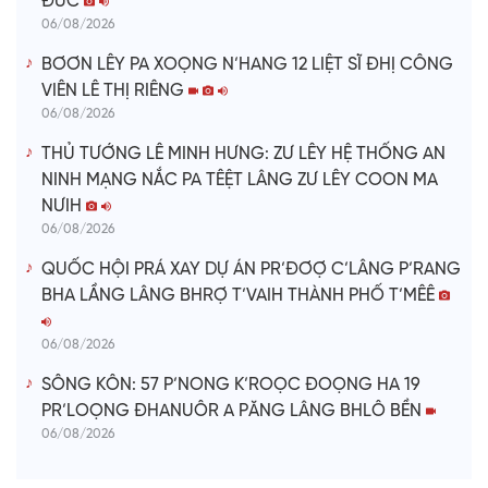
ĐỨC
06/08/2026
BƠƠN LÊY PA XOỌNG N’HANG 12 LIỆT SĨ ĐHỊ CÔNG
VIÊN LÊ THỊ RIÊNG
06/08/2026
THỦ TƯỚNG LÊ MINH HƯNG: ZƯ LÊY HỆ THỐNG AN
NINH MẠNG NẮC PA TÊỆT LÂNG ZƯ LÊY COON MA
NƯIH
06/08/2026
QUỐC HỘI PRÁ XAY DỰ ÁN PR’ĐƠỢ C’LÂNG P’RANG
BHA LẦNG LÂNG BHRỢ T’VAIH THÀNH PHỐ T’MÊÊ
06/08/2026
SÔNG KÔN: 57 P’NONG K’ROỌC ĐOỌNG HA 19
PR’LOỌNG ĐHANUÔR A PĂNG LÂNG BHLÔ BỀN
06/08/2026