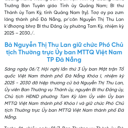
Trưởng Ban Tuyên giáo Tỉnh ủy Quảng Nam; Bí thư
Thành ủy Tam Kỳ, tỉnh Quảng Nam (ty). Tơợ ơy pa zưm
lâng thành phố Đà Nẵng, pr’căn Nguyễn Thị Thu Lan
k’đhơợng bhrợ Bí thư Đảng ủy phường Tam Kỳ, nhiệm kỳ
2025 – 2030./.
Bà Nguyễn Thị Thu Lan giữ chức Phó Chủ
tịch Thường trực Ủy ban MTTQ Việt Nam
TP Đà Nẵng
Sáng ngày 06/7, Hội nghị lần thứ 3 Ủy ban Mặt trận Tổ
quốc Việt Nam thành phố Đà Nẵng Khóa I, nhiệm kỳ
2025 - 2030 đã hiệp thương cử bà Nguyễn Thị Thu Lan,
Ủy viên Ban Thường vụ Thành ủy, nguyên Bí thư Đảng ủy,
Chủ tịch HĐND phường Tam Kỳ làm Ủy viên Ủy ban
MTTQ Việt Nam thành phố Khóa I và giữ chức Phó Chủ
tịch Thường trực Ủy ban MTTQ Việt Nam thành phố Đà
Nẵng.