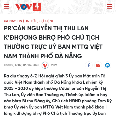
XA NAY TIN (TIN TỨC, SỰ KIỆN)
PR’CĂN NGUYỄN THỊ THU LAN
K’ĐHỢƠNG BHRỢ PHÓ CHỦ TỊCH
THƯỜNG TRỰC UỶ BAN MTTQ VIỆT
NAM THÀNH PHỐ ĐÀ NẴNG
Thứ hai, 19:02, 06/07/2026
VOV
Ra diu t’ngay 6/7, Hội nghị g’luh 3 Ủy ban Mặt trận Tổ
quốc Việt Nam thành phố Đà Nẵng khóa I, nhiệm kỳ
2025 – 2030 ơy hiệp thương k’đươi pr’căn Nguyễn Thị
Thu Lan, Ủy viên Ban Thường vụ Thành ủy, lalăm a hay
nắc bhrợ Bí thư Đảng ủy, Chủ tịch HĐND phường Tam Kỳ
bhrợ Ủy viên Ủy ban MTTQ Việt Nam thành phố khóa I
lâng k’đhơợng bhrợ Phó Chủ tịch Thường trực Ủy ban