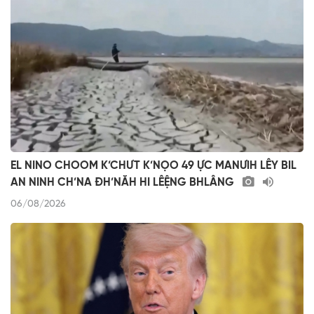
EL NINO CHOOM K’CHƯT K’NỌO 49 ỰC MANƯIH LÊY BIL
AN NINH CH’NA ĐH’NĂH HI LÊỆNG BHLÂNG
06/08/2026