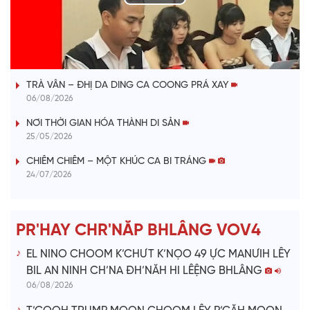
P
l
VÀI PHÚT DÀNH CHO QUẢNG BÁ
a
TRÀ VÂN – ĐHỊ DA DING CA COONG PRÁ XAY
y
06/08/2026
V
NƠI THỜI GIAN HÓA THÀNH DI SẢN
25/05/2026
i
CHIÊM CHIÊM – MỘT KHÚC CA BI TRÁNG
24/07/2026
d
e
PR'HAY CHR'NĂP BHLÂNG VOV4
o
EL NINO CHOOM K’CHƯT K’NỌO 49 ỰC MANƯIH LÊY
BIL AN NINH CH’NA ĐH’NĂH HI LÊỆNG BHLÂNG
06/08/2026