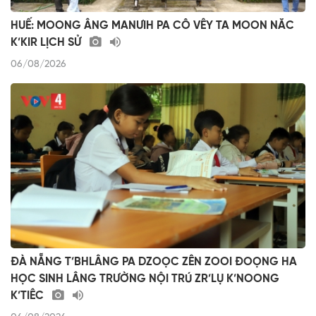
HUẾ: MOONG ÂNG MANƯIH PA CÔ VÊY TA MOON NĂC
K’KIR LỊCH SỬ
06/08/2026
ĐÀ NẴNG T’BHLÂNG PA DZOỌC ZÊN ZOOI ĐOỌNG HA
HỌC SINH LÂNG TRƯỜNG NỘI TRÚ ZR’LỤ K’NOONG
K’TIÊC