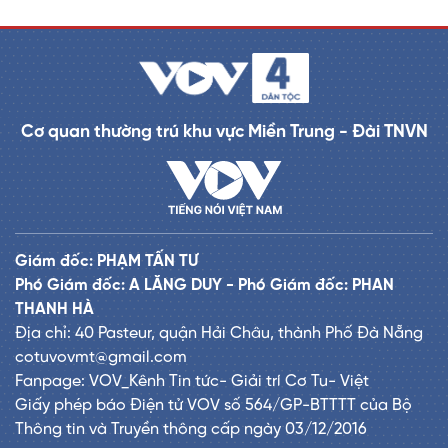
Cơ quan thường trú khu vực Miền Trung - Đài TNVN
Giám đốc: PHẠM TẤN TƯ
Phó Giám đốc: A LĂNG DUY - Phó Giám đốc: PHAN
THANH HÀ
Địa chỉ: 40 Pasteur, quận Hải Châu, thành Phố Đà Nẵng
cotuvovmt@gmail.com
Fanpage: VOV_Kênh Tin tức- Giải trí Cơ Tu- Việt
Giấy phép báo Điện tử VOV số 564/GP-BTTTT của Bộ
Thông tin và Truyền thông cấp ngày 03/12/2016