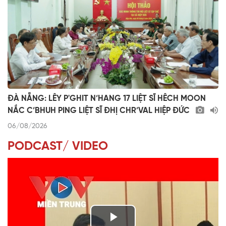
ĐÀ NẴNG: LÊY P'GHIT N’HANG 17 LIỆT SĨ HÊCH MOON
NẮC C’BHUH PING LIỆT SĨ ĐHỊ CHR’VAL HIỆP ĐỨC
06/08/2026
PODCAST/ VIDEO