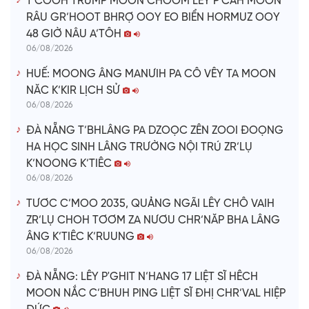
T’COOH TRUMP MOON CHOOM LÊY P’CĂH MOON
RÂU GR’HOOT BHRỢ OOY EO BIỂN HORMUZ OOY
48 GIỜ NÂU A’TÔH
06/08/2026
HUẾ: MOONG ÂNG MANƯIH PA CÔ VÊY TA MOON
NĂC K’KIR LỊCH SỬ
06/08/2026
ĐÀ NẴNG T’BHLÂNG PA DZOỌC ZÊN ZOOI ĐOỌNG
HA HỌC SINH LÂNG TRƯỜNG NỘI TRÚ ZR’LỤ
K’NOONG K’TIÊC
06/08/2026
TƯƠC C’MOO 2035, QUẢNG NGÃI LÊY CHÔ VAIH
ZR’LỤ CHOH TƠƠM ZA NƯƠU CHR’NĂP BHA LÂNG
ÂNG K’TIÊC K’RUUNG
06/08/2026
ĐÀ NẴNG: LÊY P'GHIT N’HANG 17 LIỆT SĨ HÊCH
MOON NẮC C’BHUH PING LIỆT SĨ ĐHỊ CHR’VAL HIỆP