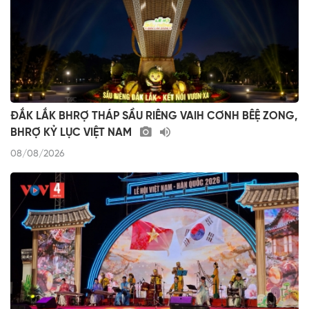
ĐẮK LẮK BHRỢ THÁP SẦU RIÊNG VAIH CƠNH BÊỆ ZONG,
BHRỢ KỶ LỤC VIỆT NAM
08/08/2026