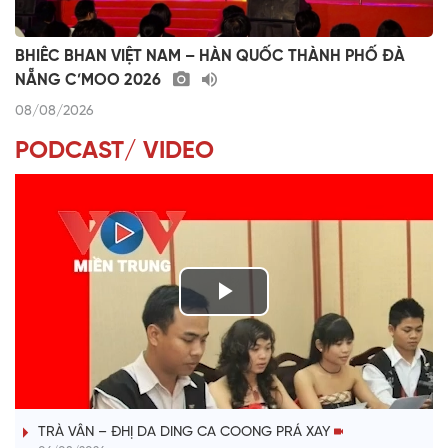
BHIÊC BHAN VIỆT NAM – HÀN QUỐC THÀNH PHỐ ĐÀ
NẴNG C’MOO 2026
08/08/2026
PODCAST/ VIDEO
P
l
VÀI PHÚT DÀNH CHO QUẢNG BÁ
a
TRÀ VÂN – ĐHỊ DA DING CA COONG PRÁ XAY