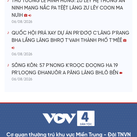
THỦ TƯỚNG LÊ MINH HƯNG: ZƯ LÊY HỆ THỐNG AN
NINH MẠNG NẮC PA TÊỆT LÂNG ZƯ LÊY COON MA
NƯIH
06/08/2026
QUỐC HỘI PRÁ XAY DỰ ÁN PR’ĐƠỢ C’LÂNG P’RANG
BHA LẦNG LÂNG BHRỢ T’VAIH THÀNH PHỐ T’MÊÊ
06/08/2026
SÔNG KÔN: 57 P’NONG K’ROỌC ĐOỌNG HA 19
PR’LOỌNG ĐHANUÔR A PĂNG LÂNG BHLÔ BỀN
06/08/2026
Cơ quan thường trú khu vực Miền Trung - Đài TNVN