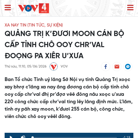
XA NAY TIN (TIN TỨC, SỰ KIỆN)
QUẢNG TRỊ K’ĐƯƠI MOON CÁN BỘ
CẤP TỈNH CHÔ OOY CHR’VAL
ĐOỌNG PA XIÊR U’XƯA
Thứ sáu, 11:10, 05/06/2026
VOV
Ban Tổ chức Tỉnh uỷ lâng Sở Nội vụ tỉnh Quảng Trị xoọc
xay bhrợ c’lâng xa nay âng đơơng cán bộ cấp tỉnh chô
ooy cấp chr’val đhị pr’đợơ vêê đông nâu xoọc u’xưa
220 công chức cấp chr’val ting lêy lâng định mức. L’lăm,
tỉnh ơy pâh xay moon, k’đươi 255 cán bộ, công chức,
viên chức chô ooy vêêl đông.
Remaining
-1:19