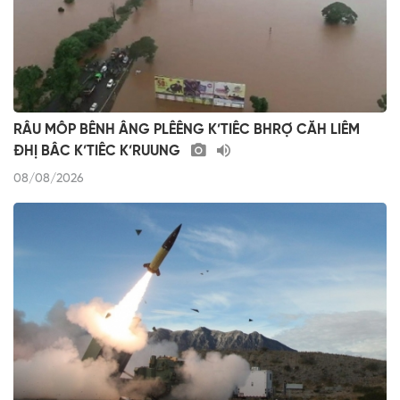
RÂU MÔP BÊNH ÂNG PLÊÊNG K’TIÊC BHRỢ CĂH LIÊM
ĐHỊ BÂC K’TIÊC K’RUUNG
08/08/2026