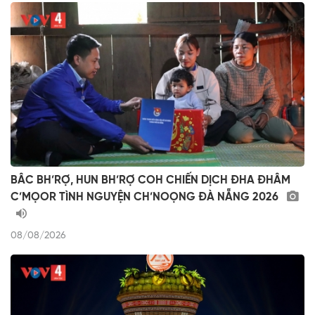
BÂC BH’RỢ, HUN BH’RỢ COH CHIẾN DỊCH ĐHA ĐHÂM
C’MỌOR TÌNH NGUYỆN CH’NOỌNG ĐÀ NẴNG 2026
08/08/2026