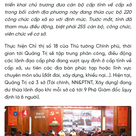
triển khai chủ trương đưa cán bộ cấp tỉnh về cấp xã
trong bối cảnh địa phương này đang thừa cục bộ 220
công chức cấp xã so với định mức. Trước mắt, tỉnh đã
tham mưu điều động, biệt phái 255 cán bộ, công chức,
viên chức về cơ sở.
Thực hiện Chỉ thị số 18 của Thủ tướng Chính phủ, thời
gian tới Quảng Trị sẽ tập trung phân công, điều động
các lãnh đạo cấp phó đang vượt quy định ở cấp tỉnh về
cấp xã, ưu tiên các địa bàn phức tạp hoặc lĩnh vực
chuyên môn sâu (đất đai, xây dựng, khiếu nại...). Hiện tại,
Quảng Trị có 3 sở (Tài chính, NN&PTNT, Xây dựng) đang
dư thừa lãnh đạo khi mỗi sở có tới 9 Phó Giám đốc (quy
định là 6 người).