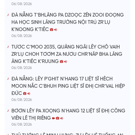
06/08/2026
ĐÀ NẴNG T’BHLÂNG PA DZOỌC ZÊN ZOOI ĐOỌNG
HA HỌC SINH LÂNG TRƯỜNG NỘI TRÚ ZR’LỤ
K’NOONG K’TIÊC
06/08/2026
TƯƠC C’MOO 2035, QUẢNG NGÃI LÊY CHÔ VAIH
ZR’LỤ CHOH TƠƠM ZA NƯƠU CHR’NĂP BHA LÂNG
ÂNG K’TIÊC K’RUUNG
06/08/2026
ĐÀ NẴNG: LÊY P'GHIT N’HANG 17 LIỆT SĨ HÊCH
MOON NẮC C’BHUH PING LIỆT SĨ ĐHỊ CHR’VAL HIỆP
ĐỨC
06/08/2026
BƠƠN LÊY PA XOỌNG N’HANG 12 LIỆT SĨ ĐHỊ CÔNG
VIÊN LÊ THỊ RIÊNG
06/08/2026