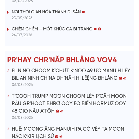
y
06/08/2026
V
NƠI THỜI GIAN HÓA THÀNH DI SẢN
25/05/2026
i
CHIÊM CHIÊM – MỘT KHÚC CA BI TRÁNG
24/07/2026
d
e
PR'HAY CHR'NĂP BHLÂNG VOV4
o
EL NINO CHOOM K’CHƯT K’NỌO 49 ỰC MANƯIH LÊY
BIL AN NINH CH’NA ĐH’NĂH HI LÊỆNG BHLÂNG
06/08/2026
T’COOH TRUMP MOON CHOOM LÊY P’CĂH MOON
RÂU GR’HOOT BHRỢ OOY EO BIỂN HORMUZ OOY
48 GIỜ NÂU A’TÔH
06/08/2026
HUẾ: MOONG ÂNG MANƯIH PA CÔ VÊY TA MOON
NĂC K’KIR LỊCH SỬ