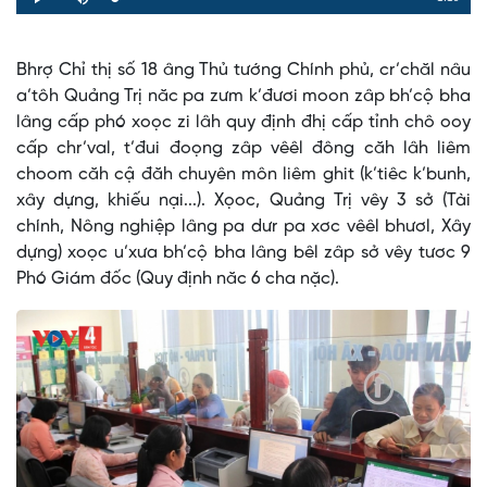
Loaded
:
Progress
:
Play
Mute
0%
0%
Time
Bhrợ Chỉ thị số 18 âng Thủ tướng Chính phủ, cr’chăl nâu
a’tôh Quảng Trị năc pa zưm k’đươi moon zâp bh’cộ bha
lâng cấp phó xoọc zi lâh quy định đhị cấp tỉnh chô ooy
cấp chr’val, t’đui đoọng zâp vêêl đông căh lâh liêm
choom căh cậ đăh chuyên môn liêm ghit (k’tiêc k’bunh,
xây dựng, khiếu nại...). Xọoc, Quảng Trị vêy 3 sở (Tài
chính, Nông nghiệp lâng pa dưr pa xơc vêêl bhươl, Xây
dựng) xoọc u’xưa bh’cộ bha lâng bêl zâp sở vêy tươc 9
Phó Giám đốc (Quy định năc 6 cha nặc).