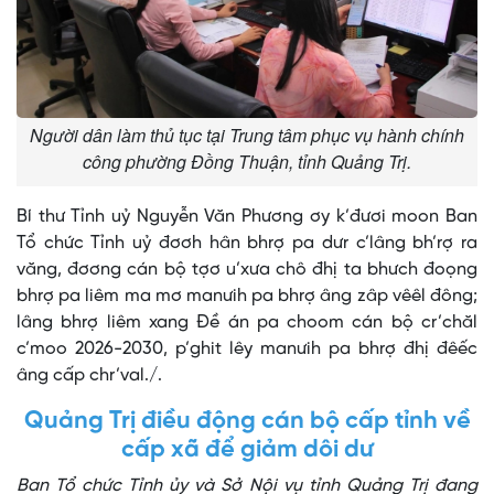
Người dân làm thủ tục tại Trung tâm phục vụ hành chính
công phường Đồng Thuận, tỉnh Quảng Trị.
Bí thư Tỉnh uỷ Nguyễn Văn Phương ơy k’đươi moon Ban
Tổ chức Tỉnh uỷ đơơh hân bhrợ pa dưr c’lâng bh’rợ ra
văng, đơơng cán bộ tợơ u’xưa chô đhị ta bhưch đoọng
bhrợ pa liêm ma mơ manưih pa bhrợ âng zâp vêêl đông;
lâng bhrợ liêm xang Đề án pa choom cán bộ cr’chăl
c’moo 2026-2030, p’ghit lêy manưih pa bhrợ đhị đêếc
âng cấp chr’val./.
Quảng Trị điều động cán bộ cấp tỉnh về
cấp xã để giảm dôi dư
Ban Tổ chức Tỉnh ủy và Sở Nội vụ tỉnh Quảng Trị đang