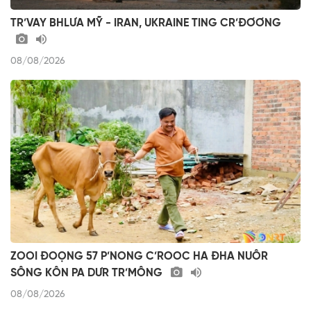
TR’VAY BHLƯA MỸ - IRAN, UKRAINE TING CR’ĐƠƠNG
08/08/2026
ZOOI ĐOỌNG 57 P’NONG C’ROOC HA ĐHA NUÔR
SÔNG KÔN PA DƯR TR’MÔNG
08/08/2026