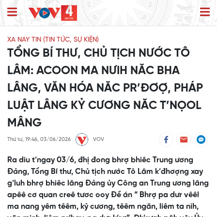
XA NAY TIN (TIN TỨC, SỰ KIỆN)
TỔNG BÍ THƯ, CHỦ TỊCH NƯỚC TÔ
LÂM: ACOON MA NƯIH NĂC BHA
LÂNG, VĂN HÓA NĂC PR’ĐƠỢ, PHÁP
LUẬT LÂNG KỶ CƯƠNG NĂC T’NỌOL
MÂNG
Thứ tư, 19:46, 03/06/2026
VOV
Ra diu t’ngay 03/6, đhị đong bhrợ bhiêc Trung ương
Đảng, Tổng Bí thư, Chủ tịch nước Tô Lâm k’đhơợng xay
g’luh bhrợ bhiêc lâng Đảng ủy Công an Trung ương lâng
apêê cơ quan creê tươc ooy Đề án “ Bhrợ pa dưr vêêl
ma nang yêm têêm, kỷ cương, têêm ngăn, liêm ta nih,