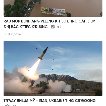
RÂU MÔP BÊNH ÂNG PLÊÊNG K’TIÊC BHRỢ CĂH LIÊM
ĐHỊ BÂC K’TIÊC K’RUUNG
08/08/2026
TR’VAY BHLƯA MỸ - IRAN, UKRAINE TING CR’ĐƠƠNG