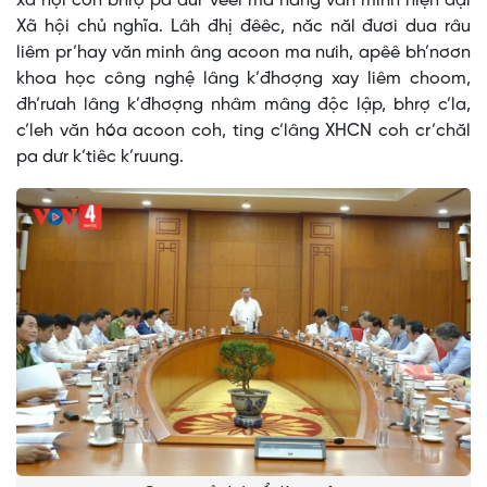
xã hội coh bhrợ pa dưr vêêl ma nang văn minh hiện đại
Xã hội chủ nghĩa. Lâh đhị đêêc, năc năl đươi dua râu
liêm pr’hay văn minh âng acoon ma nưih, apêê bh’nơơn
khoa học công nghệ lâng k’đhơợng xay liêm choom,
đh’rưah lâng k’đhơợng nhâm mâng độc lập, bhrợ c’la,
c’leh văn hóa acoon coh, ting c’lâng XHCN coh cr’chăl
pa dưr k’tiêc k’ruung.