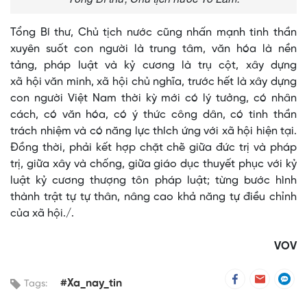
Tổng Bí thư, Chủ tịch nước cũng nhấn mạnh tinh thần
xuyên suốt con người là trung tâm, văn hóa là nền
tảng, pháp luật và kỷ cương là trụ cột, xây dựng
xã hội văn minh, xã hội chủ nghĩa, trước hết là xây dựng
con người Việt Nam thời kỳ mới có lý tưởng, có nhân
cách, có văn hóa, có ý thức công dân, có tinh thần
trách nhiệm và có năng lực thích ứng với xã hội hiện tại.
Đồng thời, phải kết hợp chặt chẽ giữa đức trị và pháp
trị, giữa xây và chống, giữa giáo dục thuyết phục với kỷ
luật kỷ cương thượng tôn pháp luật; từng bước hình
thành trật tự tự thân, nâng cao khả năng tự điều chỉnh
của xã hội./.
VOV
#Xa_nay_tin
Tags: