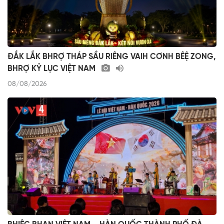
ĐẮK LẮK BHRỢ THÁP SẦU RIÊNG VAIH CƠNH BÊỆ ZONG,
BHRỢ KỶ LỤC VIỆT NAM
08/08/2026