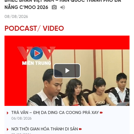
BHIÊC BHAN VIỆT NAM – HÀN QUỐC THÀNH PHỐ ĐÀ
NẴNG C’MOO 2026
08/08/2026
PODCAST/ VIDEO
P
l
VÀI PHÚT DÀNH CHO QUẢNG BÁ
a
TRÀ VÂN – ĐHỊ DA DING CA COONG PRÁ XAY
y
06/08/2026
V
NƠI THỜI GIAN HÓA THÀNH DI SẢN