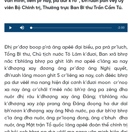
văn minh, liêm pr’hay, pa dưr k’rơ”, Đh’rưah pâh vêy Ủy
viên Bộ Chính trị, Thường trực Ban Bí thư Trần Cẩm Tú.
Remaining
-2:00
Loaded
:
Progress
:
Play
Mute
0%
0%
Time
Đhị pr’đơợ boop p’rá âng apêê đại biểu, pa prá pr’lưch,
Tổng Bí thư, Chủ tịch nước Tô Lâm k’đươi, Ban xră bhrợ
năc t’bhlâng bhrợ pa ghit lâh mơ apêê c’lâng xa nay
k’đhơợng xay đơơng âng pr’đơợ âng Nghị quyết,
đh’rưah lâng moon ghit 5 cr’liêng xa nay, coh đêêc bhrợ
pa dưr vêêl ma nang hiện đại cơnh k’đươi moon cr’noọ
xa nay âng cr’chăl t’mêê năc bh’rợ âng pa zêng đha
nuôr đhị râu k’đhơợng xay âng Đảng; t’bhlâng râu
k’đhơợng xay zâp prang âng Đảng đoọng ha dưr dal
bh’nơơn k’đhơợng xay âng Nhà nước, pa dưr bh’rợ bhrợ
c’la âng đha nuôr, âng pr’loọng đong, âng c’bhuh đha
nuôr, âng Mặt trận Tổ quốc lâng apêê đoàn thể chính trị