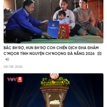
BÂC BH’RỢ, HUN BH’RỢ COH CHIẾN DỊCH ĐHA ĐHÂM
C’MỌOR TÌNH NGUYỆN CH’NOỌNG ĐÀ NẴNG 2026
08/08/2026