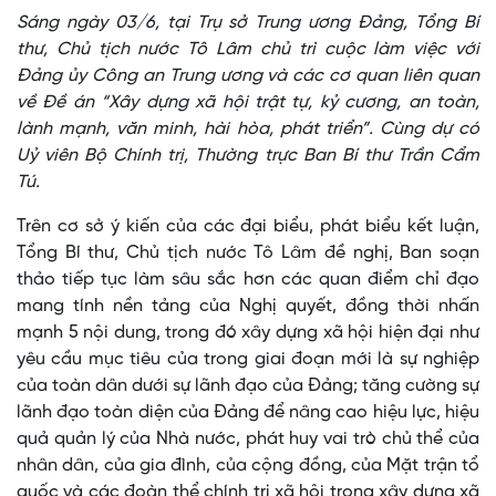
Sáng ngày 03/6, tại Trụ sở Trung ương Đảng, Tổng Bí
thư, Chủ tịch nước Tô Lâm chủ trì cuộc làm việc với
Đảng ủy Công an Trung ương và các cơ quan liên quan
về Đề án “Xây dựng xã hội trật tự, kỷ cương, an toàn,
lành mạnh, văn minh, hài hòa, phát triển”. Cùng dự có
Uỷ viên Bộ Chính trị, Thường trực Ban Bí thư Trần Cẩm
Tú.
Trên cơ sở ý kiến của các đại biểu, phát biểu kết luận,
Tổng Bí thư, Chủ tịch nước Tô Lâm đề nghị, Ban soạn
thảo tiếp tục làm sâu sắc hơn các quan điểm chỉ đạo
mang tính nền tảng của Nghị quyết, đồng thời nhấn
mạnh 5 nội dung, trong đó xây dựng xã hội hiện đại như
yêu cầu mục tiêu của trong giai đoạn mới là sự nghiệp
của toàn dân dưới sự lãnh đạo của Đảng; tăng cường sự
lãnh đạo toàn diện của Đảng để nâng cao hiệu lực, hiệu
quả quản lý của Nhà nước, phát huy vai trò chủ thể của
nhân dân, của gia đình, của cộng đồng, của Mặt trận tổ
quốc và các đoàn thể chính trị xã hội trong xây dựng xã