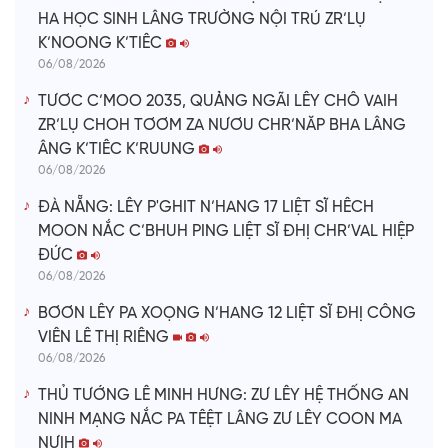
HA HỌC SINH LÂNG TRƯỜNG NỘI TRÚ ZR’LỤ
K’NOONG K’TIÊC
06/08/2026
TƯƠC C’MOO 2035, QUẢNG NGÃI LÊY CHÔ VAIH
ZR’LỤ CHOH TƠƠM ZA NƯƠU CHR’NĂP BHA LÂNG
ÂNG K’TIÊC K’RUUNG
06/08/2026
ĐÀ NẴNG: LÊY P'GHIT N’HANG 17 LIỆT SĨ HÊCH
MOON NẮC C’BHUH PING LIỆT SĨ ĐHỊ CHR’VAL HIỆP
ĐỨC
06/08/2026
BƠƠN LÊY PA XOỌNG N’HANG 12 LIỆT SĨ ĐHỊ CÔNG
VIÊN LÊ THỊ RIÊNG
06/08/2026
THỦ TƯỚNG LÊ MINH HƯNG: ZƯ LÊY HỆ THỐNG AN
NINH MẠNG NẮC PA TÊỆT LÂNG ZƯ LÊY COON MA
NƯIH