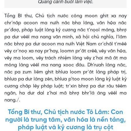
Quang cảnh buổi làm việc.
Tổng Bí thư, Chủ tịch nước công moon ghit xa nay
chr’năp acoon ma nưih năc bha lâng, văn hóa năc
pr’đơợ, pháp luật lâng kỷ cương năc t’nọol mâng, bhrợ
pa dưr vêêl ma nang văn minh, xã hội chủ nghĩa, l’lăm
năc bhrợ pa dưr acoon ma nưih Việt Nam cr’chăl t’mêê
vêy cr’noọ xa nay pr’hay, loomn pr’ăt crêê, vêy văn hóa,
vêy ma loom, vêy trách nhiệm lâng vêy z’hai mă ăt ma
mông lâng vêêl ma nang xooc đâu. Dh’rưah lâng năc,
năc pa zum liêm ghit bhlưa loom pr’ăt lâng pháp trị,
bhlưa pa dưr lâng zên, bhlưa p’too moon lâng kỷ luật kỷ
cương chăp lêy pháp luật; tr’xin bhrợ pa dưr râu têêm
ngăn, ha dưr dal z’hai mă bhrợ bhr’lâ âng vêêl ma
nang./.
Tổng Bí thư, Chủ tịch nước Tô Lâm: Con
người là trung tâm, văn hóa là nền tảng,
pháp luật và kỷ cương là trụ cột