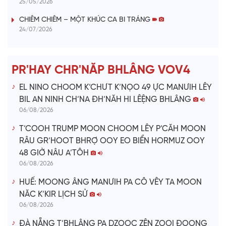
25/05/2026
i
CHIÊM CHIÊM – MỘT KHÚC CA BI TRÁNG
24/07/2026
d
e
PR'HAY CHR'NĂP BHLÂNG VOV4
o
EL NINO CHOOM K’CHƯT K’NỌO 49 ỰC MANƯIH LÊY
BIL AN NINH CH’NA ĐH’NĂH HI LÊỆNG BHLÂNG
06/08/2026
T’COOH TRUMP MOON CHOOM LÊY P’CĂH MOON
RÂU GR’HOOT BHRỢ OOY EO BIỂN HORMUZ OOY
48 GIỜ NÂU A’TÔH
06/08/2026
HUẾ: MOONG ÂNG MANƯIH PA CÔ VÊY TA MOON
NĂC K’KIR LỊCH SỬ
06/08/2026
ĐÀ NẴNG T’BHLÂNG PA DZOỌC ZÊN ZOOI ĐOỌNG