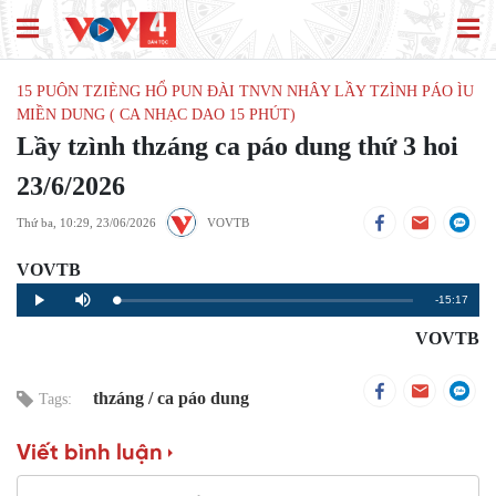
15 PUÔN TZIÈNG HỔ PUN ĐÀI TNVN NHÂY LẦY TZÌNH PÁO ÌU
MIỀN DUNG ( CA NHẠC DAO 15 PHÚT)
Lầy tzình thzáng ca páo dung thứ 3 hoi
23/6/2026
Thứ ba, 10:29, 23/06/2026
VOVTB
VOVTB
Remaining
-15:17
Loaded
:
Progress
:
Play
Mute
0%
0%
Time
VOVTB
thzáng
ca páo dung
Tags:
Viết bình luận