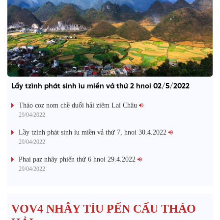
Lầy tzình phát sinh ìu miền vả thứ 2 hnoi 02/5/2022
Tháo coz nom chề duổi hải ziêm Lai Châu
29/04/2022
Lầy tzình phát sinh ìu miền vả thứ 7, hnoi 30.4.2022
29/04/2022
Phai paz nhây phiến thứ 6 hnoi 29.4.2022
29/04/2022
VOV4 NHÂY TÌU PẾN CẤU THÁO