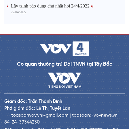
Lầy tzình páo dung chủ nhật hoi 24/4/2022
22/04/2022
Cơ quan thường trú Đài TNVN tại Tây Bắc
Giám đốc: Trần Thanh Bình
Phó giám đốc: Lê Thị Tuyết Lan
toasoanvov.vn@gmail.com | toasoan@vovnews.vn
84-24-39344230