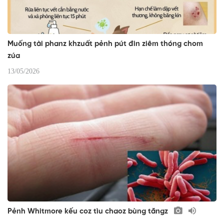
Muống tài phanz khzuất pẻnh pút đin ziêm thóng chom
zúa
13/05/2026
​Pẻnh Whitmore kếu coz tìu chaoz bùng tăngz