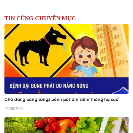
TIN CÙNG CHUYÊN MỤC
Chà đảng bùng tăngz pẻnh pút đin ziêm thóng hạ cuối
05/08/2026