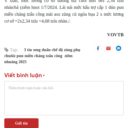
Ỳ tzản, mức lương cơ sở đuông tuz cuồi tỉnh bez 2,34 tzỉu
nhàn/há (ziêm hnoi 1/7/2024. Lái nải mức hẩu trợ cấp 1 dủn pun
miền chảng tzấu công mài aoz zủng cù ngỏa bụa 2 x mức lương
cơ sở =2x2,34 tzỉu =4,68 tzỉu nhàn./.
VOVTB
Tags:
3 tìu seng duấn chế độ zủng phụ
chuôiz pun miền chảng tzấu công ziêm
nhnáng 2025
Viết bình luận