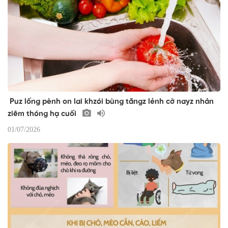
Puz lống pènh on lai khzói bùng tăngz lẻnh cờ nayz nhản
ziêm thóng hạ cuối
01/07/2026