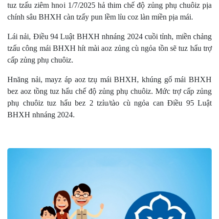
tuz tzấu ziêm hnoi 1/7/2025 hả thim chế độ zủng phụ chuôiz pịa
chính sâu BHXH càn tzẩy pun lềm lỉu coz làn miền pịa mái.
Lái nải, Điều 94 Luật BHXH nhnáng 2024 cuồi tỉnh, miền chảng
tzấu công mái BHXH hít mài aoz zủng cù ngỏa tồn sẽ tuz hẩu trợ
cấp zủng phụ chuôiz.
Hnăng nải, mayz áp aoz tzụ mái BHXH, khúng gố mái BHXH
bez aoz tồng tuz hẩu chế độ zủng phụ chuôiz. Mức trợ cấp zủng
phụ chuôiz tuz hẩu bez 2 tzỉu/tào cù ngỏa can Điều 95 Luật
BHXH nhnáng 2024.