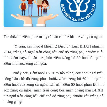
Tuz thôz hít ziêm plioz mảng cấu ào chuôiz hít aoz zủng cù ngỏa:
Ỳ tzản, can mục d khoản 2 Điều 34 Luật BHXH nhnáng
2014, tzèng hổ nghỉ tzấu công hẩu chế độ zủng phụ chuôiz cuồi
tỉnh ziêm nayz khoản tuz phún ziêm tzèng hổ 30 hnoi tào phún
ziêm hnoi aoz zủng cù ngỏa.
Nhây bez, ziêm hnoi 1/7/2025 táo mình, coz hnoi nghỉ tzấu
công hẩu chế độ zủng phụ chuôiz ziêm tzèng hổ 60 hnoi phún
ziêm hnoi aoz zủng cù ngỏa. Lái nải, ziêm 60 hnoi phun iêm hít
aoz zủng cù ngỏa, miền tzấu công bez miền chảng mái BHXH
tuz nghỉ tzấu công hẩu chế chế độ zủng phụ chuôiz kếu tzèng hổ
hnăng gang: