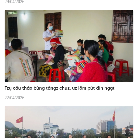
29/04/2026
Tzụ cấu tháo bùng tăngz chuz, ưz lồm pút đin ngạt
22/04/2026