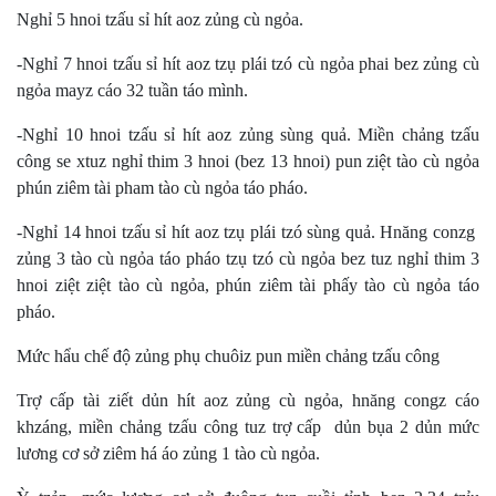
Nghỉ 5 hnoi tzấu sỉ hít aoz zủng cù ngỏa.
-Nghỉ 7 hnoi tzấu sỉ hít aoz tzụ plái tzó cù ngỏa phai bez zủng cù
ngỏa mayz cáo 32 tuần táo mình.
-Nghỉ 10 hnoi tzấu sỉ hít aoz zủng sùng quả. Miền chảng tzấu
công se xtuz nghỉ thim 3 hnoi (bez 13 hnoi) pun ziệt tào cù ngỏa
phún ziêm tài pham tào cù ngỏa táo pháo.
-Nghỉ 14 hnoi tzấu sỉ hít aoz tzụ plái tzó sùng quả. Hnăng conzg
zủng 3 tào cù ngỏa táo pháo tzụ tzó cù ngỏa bez tuz nghỉ thim 3
hnoi ziệt ziệt tào cù ngỏa, phún ziêm tài phấy tào cù ngỏa táo
pháo.
Mức hẩu chế độ zủng phụ chuôiz pun miền chảng tzấu công
Trợ cấp tài ziết dủn hít aoz zủng cù ngỏa, hnăng congz cáo
khzáng, miền chảng tzấu công tuz trợ cấp dủn bụa 2 dủn mức
lương cơ sở ziêm há áo zủng 1 tào cù ngỏa.